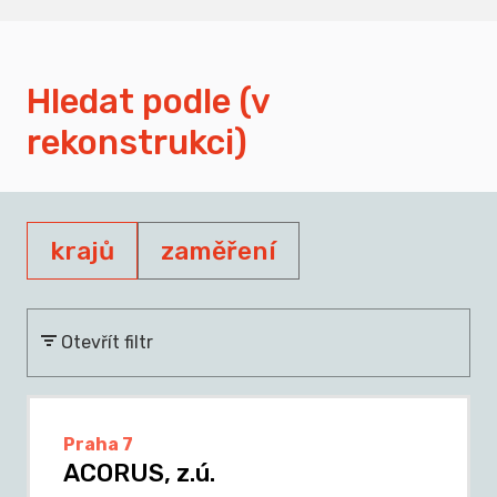
Hledat podle (v
rekonstrukci)
krajů
zaměření
Otevřít filtr
Praha 7
ACORUS, z.ú.