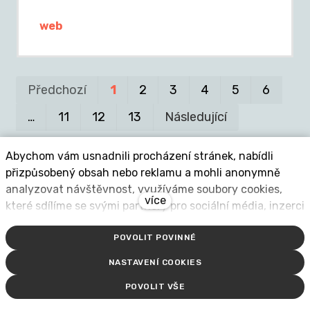
web
Pr
P
Předchozí
1
2
3
4
5
6
…
11
12
13
Následující
Abychom vám usnadnili procházení stránek, nabídli
přizpůsobený obsah nebo reklamu a mohli anonymně
analyzovat návštěvnost, využíváme soubory cookies,
více
které sdílíme se svými partnery pro sociální média, inzerci
Aktuality
a analýzu. Jejich nastavení upravíte odkazem "Nastavení
POVOLIT POVINNÉ
cookies" a kdykoliv jej můžete změnit v patičce webu.
Podrobnější informace najdete v našich Zásadách
NASTAVENÍ COOKIES
ochrany osobních údajů a používání souborů cookies.
POVOLIT VŠE
Souhlasíte s používáním cookies?