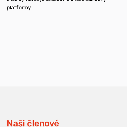
platformy.
podporovat vzdělání a osvětu nejen u
svých členů, ale také u odborné veřejnosti
měnit pohledy na práci s traumatizovanými
dětmi
Naši členové