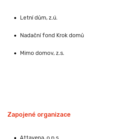
Letní dům, z.ú.
Na
dační fond Krok domů
Mimo domov, z.s
.
Zapojené organizace
Attavena, o.p.s.