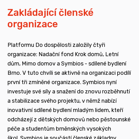
vyrůstali v pobytových zařízeních
Zakládající členské
organizace
spojovat sílu hlasu nevládního sektoru v
této oblasti
Platformu Do dospělosti založily čtyři
zapojovat se do advokační činnosti, která
organizace: Nadační fond Krok domů, Letní
souvisí i se změnou legislativy a systému
dům, Mimo domov a Symbios - sdílené bydlení
jako takového
Brno. V tuto chvíli se aktivně na organizaci podílí
první tři zmíněné organizace. Symbios nyní
nést a podporovat sílu hlasu těch, kteří
investuje své síly a snažení do znovu rozběhnutí
vyrůstali mimo své biologické rodiny
a stabilizace svého projektu, v němž nabízí
inovativní sdílené bydlení mladým lidem, kteří
rozvíjet dialog a vést kontruktivní debaty
odcházejí z dětských domovů nebo pěstounské
spojené se změnou systému péče o
péče a studentům brněnských vysokých
ohrožené děti
škol.
Symbios je součástí členské základny