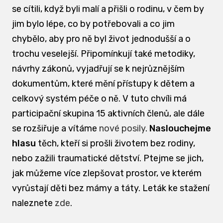
se cítili, když byli malí a přišli o rodinu, v čem by
jim bylo lépe, co by potřebovali a co jim
chybělo, aby pro ně byl život jednodušší a o
trochu veselejší. Připomínkují také metodiky,
návrhy zákonů, vyjadřují se k nejrůznějším
dokumentům, které mění přístupy k dětem a
celkový systém péče o ně. V tuto chvíli má
participační skupina 15 aktivních členů, ale dále
se rozšiřuje a vítáme
nové posily
.
Naslouchejme
hlasu
těch, kteří si prošli životem bez rodiny,
nebo zažili traumatické dětství. Ptejme se jich,
jak můžeme více zlepšovat prostor, ve kterém
vyrůstají děti bez mámy a táty. Leták ke stažení
naleznete
zde
.