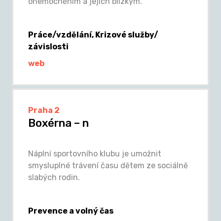
onemocněním a jejich blízkým.
Práce/vzdělání, Krizové služby/
závislosti
web
Praha 2
Boxérna – n
Náplní sportovního klubu je umožnit
smysluplné trávení času dětem ze sociálně
slabých rodin.
Prevence a volný čas