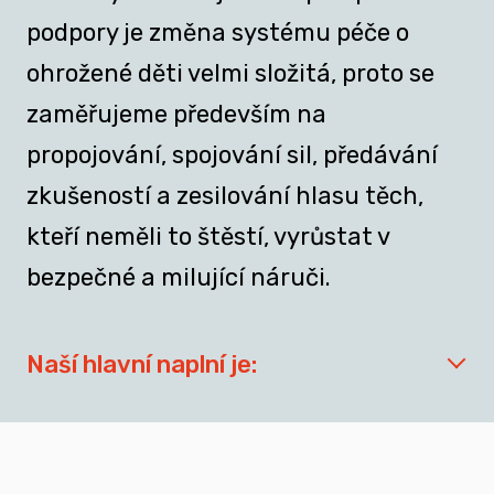
podpory je změna systému péče o
ohrožené děti velmi složitá, proto se
zaměřujeme především na
propojování, spojování sil, předávání
zkušeností a zesilování hlasu těch,
kteří neměli to štěstí, vyrůstat v
bezpečné a milující náruči.
Naší hlavní naplní je:
síťovat aktéry zapojené do přípravy
dospívajících a mladých dospělých, kteří