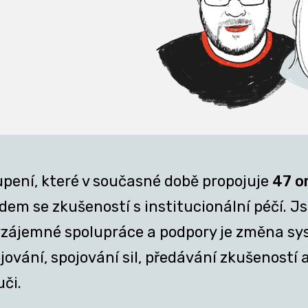
upení, které v současné době propojuje
47 o
em se zkušeností s institucionální péčí. Jsm
z vzájemné spolupráce a podpory je změna sy
ání, spojování sil, předávání zkušeností a 
uči.