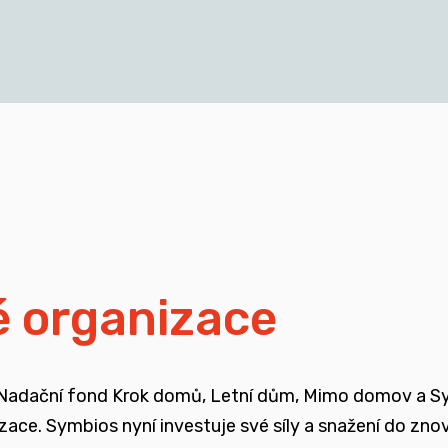
cích a mladých dospělých, kteří vyrůstali v pobytových
blasti
isí i se změnou legislativy a systému jako takového
ali mimo své biologické rodiny
é organizace
ojené se změnou systému péče o ohrožené děti
 Nadační fond Krok domů, Letní dům, Mimo domov a Symb
enů, ale také u odborné veřejnosti
nizace. Symbios nyní investuje své síly a snažení do zn