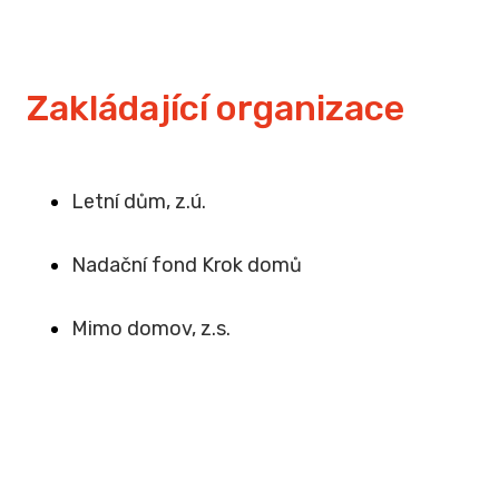
Zakládající organizace
Letní dům, z.ú.
Na
dační fond Krok domů
Mimo domov, z.s
.