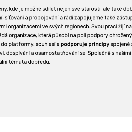
eny, kde je možné sdílet nejen své starosti, ale také do
, síťování a propojování a rádi zapojujeme také zástupc
ými organizacemi ve svých regionech. Svou prací žijí n
 organizace, která působí na poli podpory ohrožených 
 do platformy, souhlasí a
podporuje principy
spojené
ství, dospívání a osamostatňování se. Společně s našimi
ální témata dopředu.