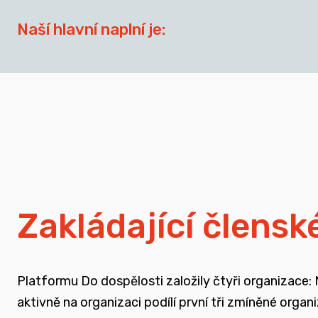
Naší hlavní naplní je:
síťovat aktéry zapojené do přípravy dospívají
spojovat sílu hlasu nevládního sektoru v této o
zapojovat se do advokační činnosti, která souv
nést a podporovat sílu hlasu těch, kteří vyrůst
Zakládající člensk
rozvíjet dialog a vést kontruktivní debaty sp
Platformu Do dospělosti založily čtyři organizace:
podporovat vzdělání a osvětu nejen u svých čl
aktivně na organizaci podílí první tři zmíněné orga