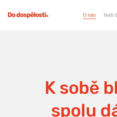
O nás
Naši 
K sobě bl
spolu dá