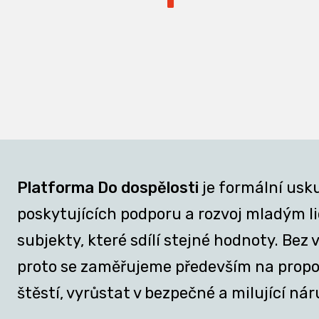
Platforma Do dospělosti
je formální usk
poskytujících podporu a rozvoj mladým lid
subjekty, které sdílí stejné hodnoty. Be
proto se zaměřujeme především na propojov
štěstí, vyrůstat v bezpečné a milující nár