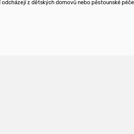
teří odcházejí z dětských domovů nebo pěstounské péč
ětmi