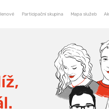
členové
Participační skupina
Mapa služeb
Ak
íž,
l.