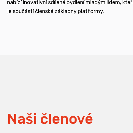
nabízí inovativní sdílené bydlení mladým lidem, k
měnit pohledy na práci s traumatizovanými d
je součástí členské základny platformy.
Naši členové