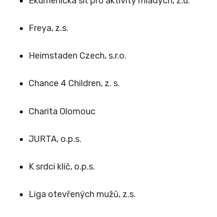
Ekumenická síť pro aktivity mladých, z.ú.
Freya, z.s.
Heimstaden Czech, s.r.o.
Chance 4 Children, z. s.
Charita Olomouc
JURTA, o.p.s.
K srdci klíč, o.p.s.
Liga otevřených mužů, z.s.