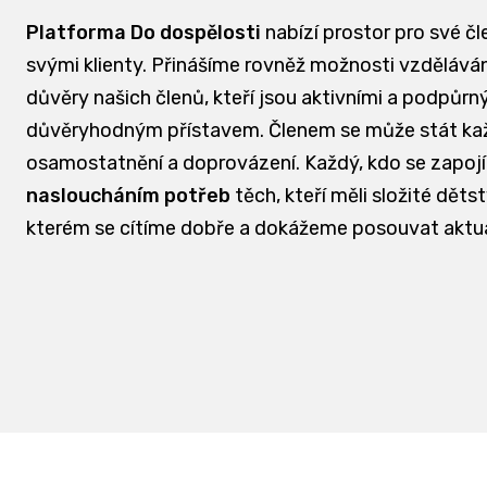
Platforma Do dospělosti
nabízí prostor pro své čl
svými klienty. Přinášíme rovněž možnosti vzdělávání
důvěry našich členů, kteří jsou aktivními a podpůrn
důvěryhodným přístavem. Členem se může stát každá
osamostatnění a doprovázení. Každý, kdo se zapojí
nasloucháním potřeb
těch, kteří měli složité dět
kterém se cítíme dobře a dokážeme posouvat aktu