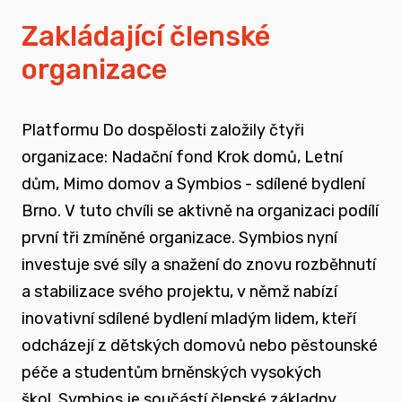
vyrůstali v pobytových zařízeních
Zakládající členské
organizace
spojovat sílu hlasu nevládního sektoru v
této oblasti
Platformu Do dospělosti založily čtyři
zapojovat se do advokační činnosti, která
organizace: Nadační fond Krok domů, Letní
souvisí i se změnou legislativy a systému
dům, Mimo domov a Symbios - sdílené bydlení
jako takového
Brno. V tuto chvíli se aktivně na organizaci podílí
první tři zmíněné organizace. Symbios nyní
nést a podporovat sílu hlasu těch, kteří
investuje své síly a snažení do znovu rozběhnutí
vyrůstali mimo své biologické rodiny
a stabilizace svého projektu, v němž nabízí
inovativní sdílené bydlení mladým lidem, kteří
rozvíjet dialog a vést kontruktivní debaty
odcházejí z dětských domovů nebo pěstounské
spojené se změnou systému péče o
péče a studentům brněnských vysokých
ohrožené děti
škol.
Symbios je součástí členské základny