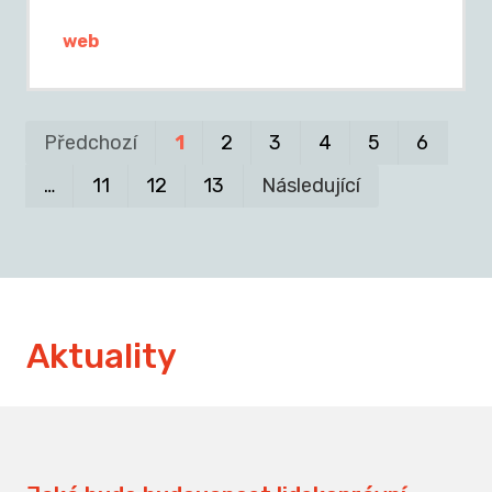
web
Pr
P
Předchozí
1
2
3
4
5
6
…
11
12
13
Následující
Aktuality