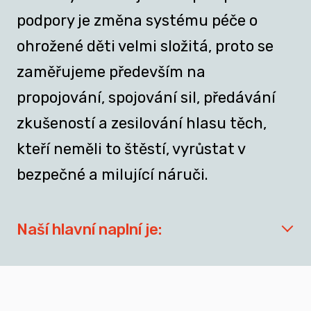
podpory je změna systému péče o
ohrožené děti velmi složitá, proto se
zaměřujeme především na
propojování, spojování sil, předávání
zkušeností a zesilování hlasu těch,
kteří neměli to štěstí, vyrůstat v
bezpečné a milující náruči.
Naší hlavní naplní je:
síťovat aktéry zapojené do přípravy
dospívajících a mladých dospělých, kteří