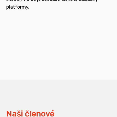
platformy.
podporovat vzdělání a osvětu nejen u
svých členů, ale také u odborné veřejnosti
měnit pohledy na práci s traumatizovanými
dětmi
Naši členové