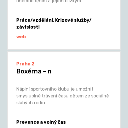
onemocněním a jejich blízkým.
Práce/vzdělání, Krizové služby/
závislosti
web
Praha 2
Boxérna – n
Náplní sportovního klubu je umožnit
smysluplné trávení času dětem ze sociálně
slabých rodin.
Prevence a volný čas