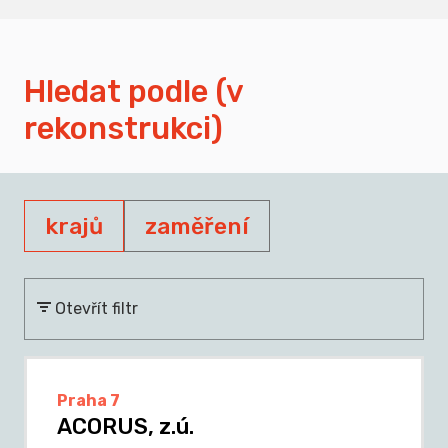
Hledat podle (v
rekonstrukci)
krajů
zaměření
Otevřít filtr
Praha 7
ACORUS, z.ú.