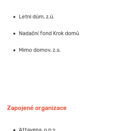
Letní dům, z.ú.
Na
dační fond Krok domů
Mimo domov, z.s
.
Zapojené organizace
Attavena, o.p.s.