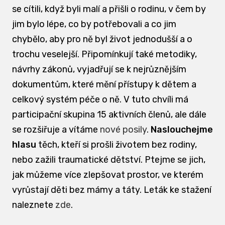
se cítili, když byli malí a přišli o rodinu, v čem by
jim bylo lépe, co by potřebovali a co jim
chybělo, aby pro ně byl život jednodušší a o
trochu veselejší. Připomínkují také metodiky,
návrhy zákonů, vyjadřují se k nejrůznějším
dokumentům, které mění přístupy k dětem a
celkový systém péče o ně. V tuto chvíli má
participační skupina 15 aktivních členů, ale dále
se rozšiřuje a vítáme
nové posily
.
Naslouchejme
hlasu
těch, kteří si prošli životem bez rodiny,
nebo zažili traumatické dětství. Ptejme se jich,
jak můžeme více zlepšovat prostor, ve kterém
vyrůstají děti bez mámy a táty. Leták ke stažení
naleznete
zde
.