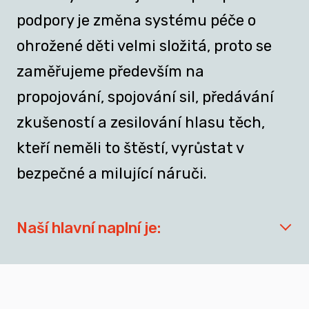
podpory je změna systému péče o
ohrožené děti velmi složitá, proto se
zaměřujeme především na
propojování, spojování sil, předávání
zkušeností a zesilování hlasu těch,
kteří neměli to štěstí, vyrůstat v
bezpečné a milující náruči.
Naší hlavní naplní je:
síťovat aktéry zapojené do přípravy
dospívajících a mladých dospělých, kteří