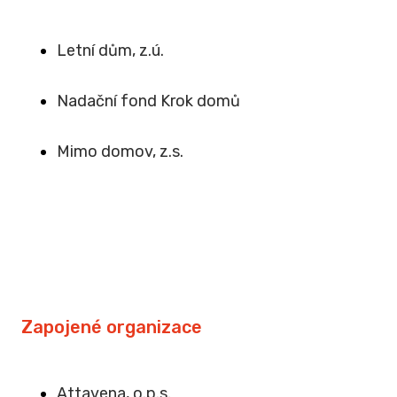
Letní dům, z.ú.
Na
dační fond Krok domů
Mimo domov, z.s
.
Zapojené organizace
Attavena, o.p.s.