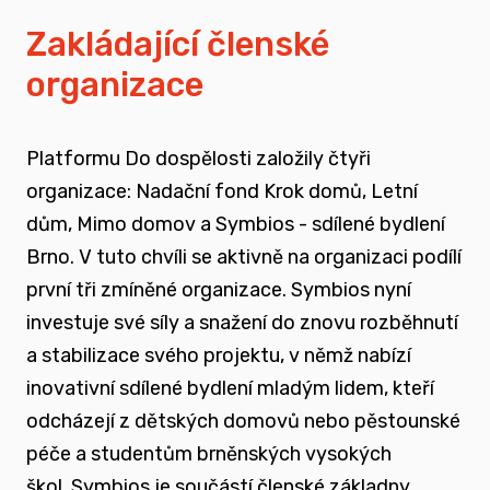
vyrůstali v pobytových zařízeních
Zakládající členské
organizace
spojovat sílu hlasu nevládního sektoru v
této oblasti
Platformu Do dospělosti založily čtyři
zapojovat se do advokační činnosti, která
organizace: Nadační fond Krok domů, Letní
souvisí i se změnou legislativy a systému
dům, Mimo domov a Symbios - sdílené bydlení
jako takového
Brno. V tuto chvíli se aktivně na organizaci podílí
první tři zmíněné organizace. Symbios nyní
nést a podporovat sílu hlasu těch, kteří
investuje své síly a snažení do znovu rozběhnutí
vyrůstali mimo své biologické rodiny
a stabilizace svého projektu, v němž nabízí
inovativní sdílené bydlení mladým lidem, kteří
rozvíjet dialog a vést kontruktivní debaty
odcházejí z dětských domovů nebo pěstounské
spojené se změnou systému péče o
péče a studentům brněnských vysokých
ohrožené děti
škol.
Symbios je součástí členské základny