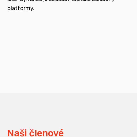
platformy.
podporovat vzdělání a osvětu nejen u
svých členů, ale také u odborné veřejnosti
měnit pohledy na práci s traumatizovanými
dětmi
Naši členové