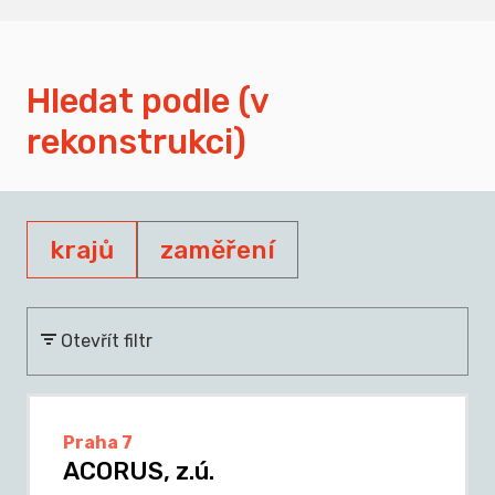
Hledat podle (v
rekonstrukci)
krajů
zaměření
Otevřít filtr
Praha 7
ACORUS, z.ú.