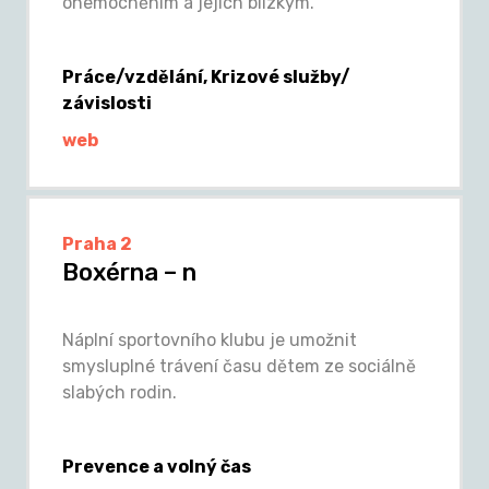
onemocněním a jejich blízkým.
Práce/vzdělání, Krizové služby/
závislosti
web
Praha 2
Boxérna – n
Náplní sportovního klubu je umožnit
smysluplné trávení času dětem ze sociálně
slabých rodin.
Prevence a volný čas