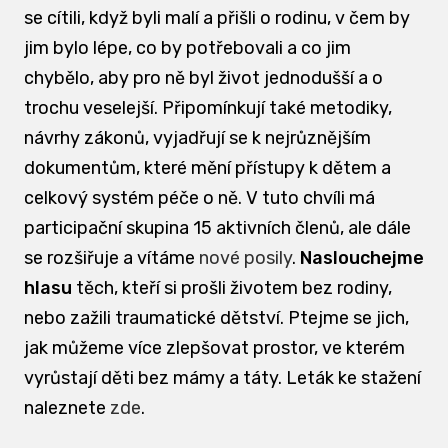
se cítili, když byli malí a přišli o rodinu, v čem by
jim bylo lépe, co by potřebovali a co jim
chybělo, aby pro ně byl život jednodušší a o
trochu veselejší. Připomínkují také metodiky,
návrhy zákonů, vyjadřují se k nejrůznějším
dokumentům, které mění přístupy k dětem a
celkový systém péče o ně. V tuto chvíli má
participační skupina 15 aktivních členů, ale dále
se rozšiřuje a vítáme
nové posily
.
Naslouchejme
hlasu
těch, kteří si prošli životem bez rodiny,
nebo zažili traumatické dětství. Ptejme se jich,
jak můžeme více zlepšovat prostor, ve kterém
vyrůstají děti bez mámy a táty. Leták ke stažení
naleznete
zde
.