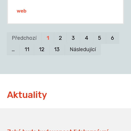
web
Pr
P
Předchozí
1
2
3
4
5
6
…
11
12
13
Následující
Aktuality