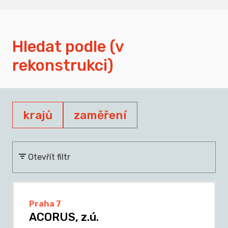
Hledat podle (v
rekonstrukci)
krajů
zaměření
Otevřít filtr
Praha 7
ACORUS, z.ú.