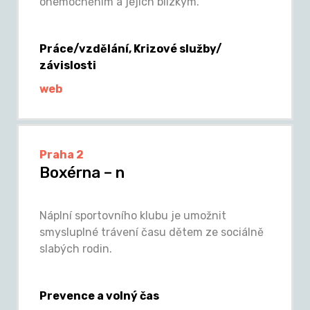
onemocněním a jejich blízkým.
Práce/vzdělání, Krizové služby/
závislosti
web
Praha 2
Boxérna – n
Náplní sportovního klubu je umožnit
smysluplné trávení času dětem ze sociálně
slabých rodin.
Prevence a volný čas