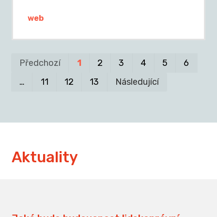
web
Pr
P
Předchozí
1
2
3
4
5
6
…
11
12
13
Následující
Aktuality