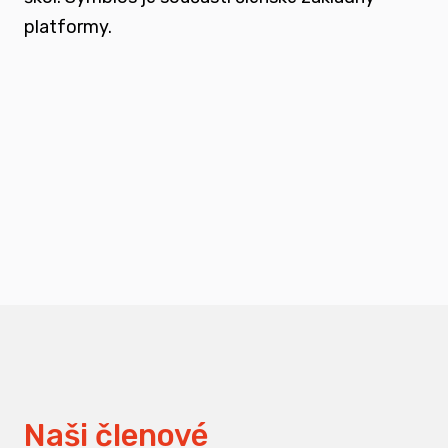
platformy.
podporovat vzdělání a osvětu nejen u
svých členů, ale také u odborné veřejnosti
měnit pohledy na práci s traumatizovanými
dětmi
Naši členové