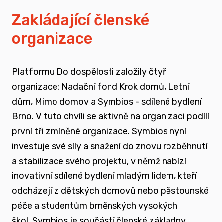
vyrůstali v pobytových zařízeních
Zakládající členské
organizace
spojovat sílu hlasu nevládního sektoru v
této oblasti
Platformu Do dospělosti založily čtyři
zapojovat se do advokační činnosti, která
organizace: Nadační fond Krok domů, Letní
souvisí i se změnou legislativy a systému
dům, Mimo domov a Symbios - sdílené bydlení
jako takového
Brno. V tuto chvíli se aktivně na organizaci podílí
první tři zmíněné organizace. Symbios nyní
nést a podporovat sílu hlasu těch, kteří
investuje své síly a snažení do znovu rozběhnutí
vyrůstali mimo své biologické rodiny
a stabilizace svého projektu, v němž nabízí
inovativní sdílené bydlení mladým lidem, kteří
rozvíjet dialog a vést kontruktivní debaty
odcházejí z dětských domovů nebo pěstounské
spojené se změnou systému péče o
péče a studentům brněnských vysokých
ohrožené děti
škol.
Symbios je součástí členské základny