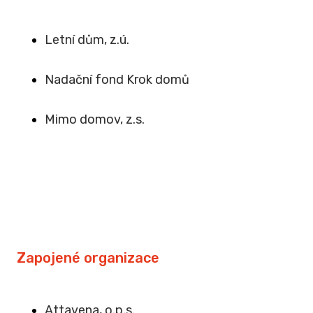
Letní dům, z.ú.
Na
dační fond Krok domů
Mimo domov, z.s
.
Zapojené organizace
Attavena, o.p.s.