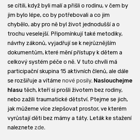
se cítili, když byli malí a přišli o rodinu, v čem by
jim bylo lépe, co by potřebovali a co jim
chybělo, aby pro ně byl život jednodušší a o
trochu veselejší. Připomínkují také metodiky,
návrhy zákonů, vyjadřují se k nejrůznějším
dokumentům, které mění přístupy k dětem a
celkový systém péče o ně. V tuto chvíli má
participační skupina 15 aktivních členů, ale dále
se rozšiřuje a vítáme
nové posily
.
Naslouchejme
hlasu
těch, kteří si prošli životem bez rodiny,
nebo zažili traumatické dětství. Ptejme se jich,
jak můžeme více zlepšovat prostor, ve kterém
vyrůstají děti bez mámy a táty. Leták ke stažení
naleznete
zde
.