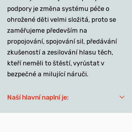
podpory je změna systému péče o
ohrožené děti velmi složitá, proto se
zaměřujeme především na
propojování, spojování sil, předávání
zkušeností a zesilování hlasu těch,
kteří neměli to štěstí, vyrůstat v
bezpečné a milující náruči.
Naší hlavní naplní je:
síťovat aktéry zapojené do přípravy
dospívajících a mladých dospělých, kteří