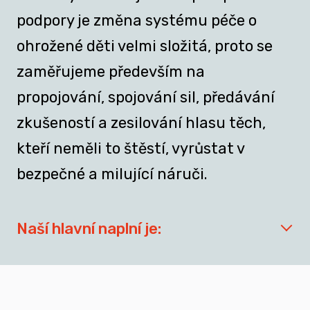
podpory je změna systému péče o
ohrožené děti velmi složitá, proto se
zaměřujeme především na
propojování, spojování sil, předávání
zkušeností a zesilování hlasu těch,
kteří neměli to štěstí, vyrůstat v
bezpečné a milující náruči.
Naší hlavní naplní je:
síťovat aktéry zapojené do přípravy
dospívajících a mladých dospělých, kteří