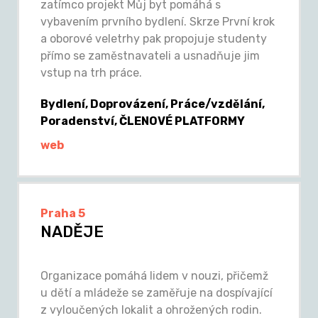
zatímco projekt Můj byt pomáhá s
vybavením prvního bydlení. Skrze První krok
a oborové veletrhy pak propojuje studenty
přímo se zaměstnavateli a usnadňuje jim
vstup na trh práce.
Bydlení, Doprovázení, Práce/vzdělání,
Poradenství, ČLENOVÉ PLATFORMY
web
Praha 5
NADĚJE
Organizace pomáhá lidem v nouzi, přičemž
u dětí a mládeže se zaměřuje na dospívající
z vyloučených lokalit a ohrožených rodin.