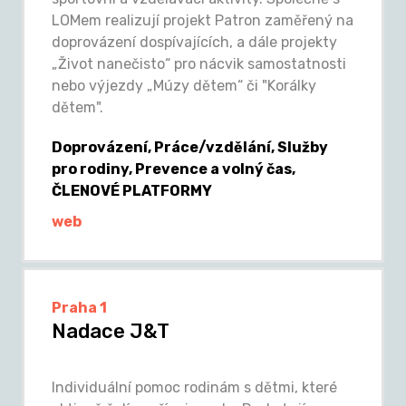
LOMem realizují projekt Patron zaměřený na
doprovázení dospívajících, a dále projekty
„Život nanečisto“ pro nácvik samostatnosti
nebo výjezdy „Múzy dětem“ či "Korálky
dětem".
Doprovázení, Práce/vzdělání, Služby
pro rodiny, Prevence a volný čas,
ČLENOVÉ PLATFORMY
web
Praha 1
Nadace J&T
Individuální pomoc rodinám s dětmi, které