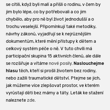
se cítili, když byli malí a přišli o rodinu, v čem by
jim bylo lépe, co by potřebovali a co jim
chybělo, aby pro ně byl život jednodušší a o
trochu veselejší. Připomínkují také metodiky,
návrhy zákonů, vyjadřují se k nejrůznějším
dokumentům, které mění přístupy k dětem a
celkový systém péče o ně. V tuto chvíli má
participační skupina 15 aktivních členů, ale dále
se rozšiřuje a vítáme
nové posily
.
Naslouchejme
hlasu
těch, kteří si prošli životem bez rodiny,
nebo zažili traumatické dětství. Ptejme se jich,
jak můžeme více zlepšovat prostor, ve kterém
vyrůstají děti bez mámy a táty. Leták ke stažení
naleznete
zde
.