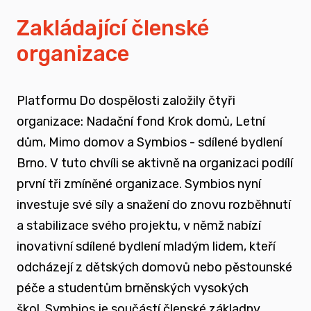
vyrůstali v pobytových zařízeních
Zakládající členské
organizace
spojovat sílu hlasu nevládního sektoru v
této oblasti
Platformu Do dospělosti založily čtyři
zapojovat se do advokační činnosti, která
organizace: Nadační fond Krok domů, Letní
souvisí i se změnou legislativy a systému
dům, Mimo domov a Symbios - sdílené bydlení
jako takového
Brno. V tuto chvíli se aktivně na organizaci podílí
první tři zmíněné organizace. Symbios nyní
nést a podporovat sílu hlasu těch, kteří
investuje své síly a snažení do znovu rozběhnutí
vyrůstali mimo své biologické rodiny
a stabilizace svého projektu, v němž nabízí
inovativní sdílené bydlení mladým lidem, kteří
rozvíjet dialog a vést kontruktivní debaty
odcházejí z dětských domovů nebo pěstounské
spojené se změnou systému péče o
péče a studentům brněnských vysokých
ohrožené děti
škol.
Symbios je součástí členské základny