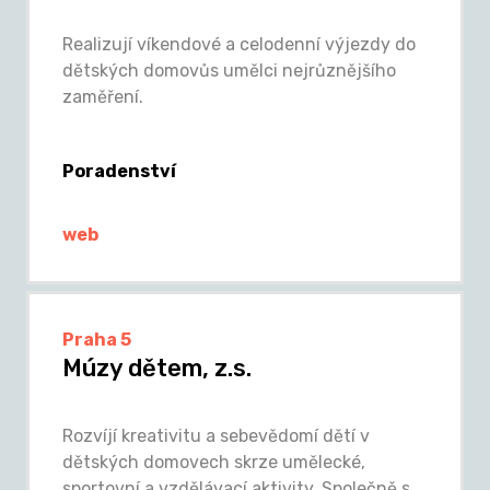
Realizují víkendové a celodenní výjezdy do
dětských domovůs umělci nejrůznějšího
zaměření.
Poradenství
web
Praha 5
Múzy dětem, z.s.
Rozvíjí kreativitu a sebevědomí dětí v
dětských domovech skrze umělecké,
sportovní a vzdělávací aktivity. Společně s