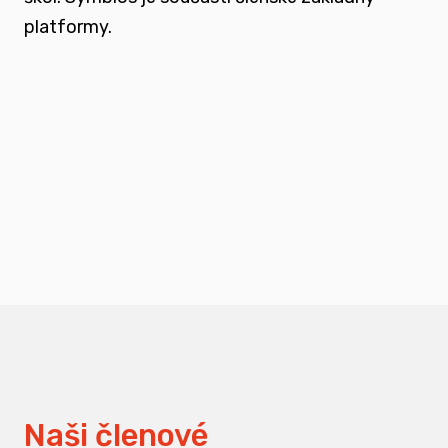
platformy.
podporovat vzdělání a osvětu nejen u
svých členů, ale také u odborné veřejnosti
měnit pohledy na práci s traumatizovanými
dětmi
Naši členové