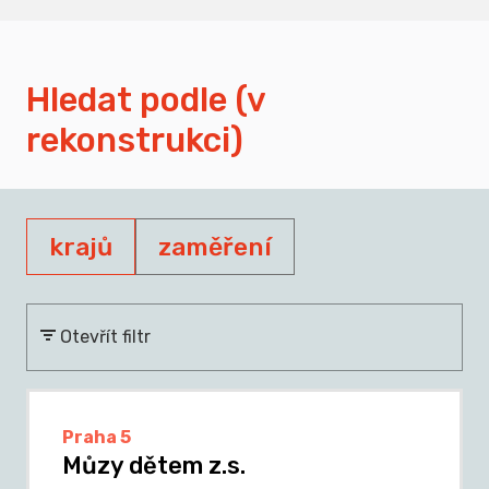
Hledat podle (v
rekonstrukci)
krajů
zaměření
Otevřít filtr
Praha 5
Můzy dětem z.s.