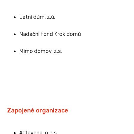
Letní dům, z.ú.
Na
dační fond Krok domů
Mimo domov, z.s
.
Zapojené organizace
Attavena, o.p.s.