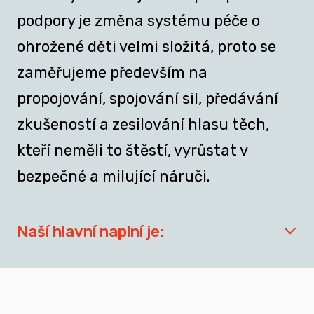
podpory je změna systému péče o
ohrožené děti velmi složitá, proto se
zaměřujeme především na
propojování, spojování sil, předávání
zkušeností a zesilování hlasu těch,
kteří neměli to štěstí, vyrůstat v
bezpečné a milující náruči.
Naší hlavní naplní je:
síťovat aktéry zapojené do přípravy
dospívajících a mladých dospělých, kteří