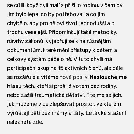
se cítili, když byli malí a přišli o rodinu, v čem by
jim bylo lépe, co by potřebovali a co jim
chybělo, aby pro ně byl život jednodušší a o
trochu veselejší. Připomínkují také metodiky,
návrhy zákonů, vyjadřují se k nejrůznějším
dokumentům, které mění přístupy k dětem a
celkový systém péče o ně. V tuto chvíli má
participační skupina 15 aktivních členů, ale dále
se rozšiřuje a vítáme
nové posily
.
Naslouchejme
hlasu
těch, kteří si prošli životem bez rodiny,
nebo zažili traumatické dětství. Ptejme se jich,
jak můžeme více zlepšovat prostor, ve kterém
vyrůstají děti bez mámy a táty. Leták ke stažení
naleznete
zde
.