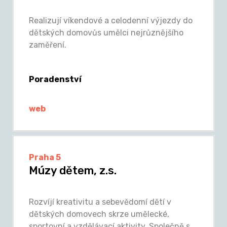
Realizují víkendové a celodenní výjezdy do
dětských domovůs umělci nejrůznějšího
zaměření.
Poradenství
web
Praha 5
Múzy dětem, z.s.
Rozvíjí kreativitu a sebevědomí dětí v
dětských domovech skrze umělecké,
sportovní a vzdělávací aktivity. Společně s