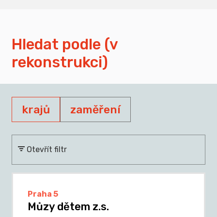
Hledat podle (v
rekonstrukci)
krajů
zaměření
Otevřít filtr
Praha 5
Můzy dětem z.s.