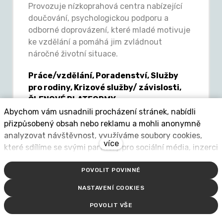
Provozuje nízkoprahová centra nabízející
doučování, psychologickou podporu a
odborné doprovázení, které mladé motivuje
ke vzdělání a pomáhá jim zvládnout
náročné životní situace.
Práce/vzdělání, Poradenství, Služby
pro rodiny, Krizové služby/ závislosti,
ČLENOVÉ PLATFORMY
Abychom vám usnadnili procházení stránek, nabídli
web
přizpůsobený obsah nebo reklamu a mohli anonymně
analyzovat návštěvnost, využíváme soubory cookies,
více
které sdílíme se svými partnery pro sociální média, inzerci
a analýzu. Jejich nastavení upravíte odkazem "Nastavení
Liberec
POVOLIT POVINNÉ
cookies" a kdykoliv jej můžete změnit v patičce webu.
NADĚJE Liberec
Podrobnější informace najdete v našich Zásadách
NASTAVENÍ COOKIES
ochrany osobních údajů a používání souborů cookies.
POVOLIT VŠE
Souhlasíte s používáním cookies?
Pobočka NADĚJE v Liberci pomáhá lidem,
kteří se ocitli v nepříznivé sociální situaci