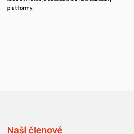
platformy.
podporovat vzdělání a osvětu nejen u
svých členů, ale také u odborné veřejnosti
měnit pohledy na práci s traumatizovanými
dětmi
Naši členové