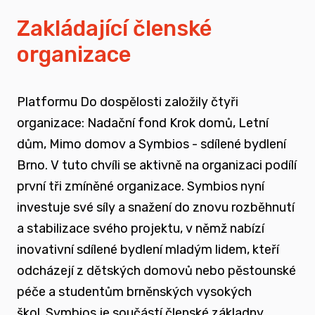
vyrůstali v pobytových zařízeních
Zakládající členské
organizace
spojovat sílu hlasu nevládního sektoru v
této oblasti
Platformu Do dospělosti založily čtyři
zapojovat se do advokační činnosti, která
organizace: Nadační fond Krok domů, Letní
souvisí i se změnou legislativy a systému
dům, Mimo domov a Symbios - sdílené bydlení
jako takového
Brno. V tuto chvíli se aktivně na organizaci podílí
první tři zmíněné organizace. Symbios nyní
nést a podporovat sílu hlasu těch, kteří
investuje své síly a snažení do znovu rozběhnutí
vyrůstali mimo své biologické rodiny
a stabilizace svého projektu, v němž nabízí
inovativní sdílené bydlení mladým lidem, kteří
rozvíjet dialog a vést kontruktivní debaty
odcházejí z dětských domovů nebo pěstounské
spojené se změnou systému péče o
péče a studentům brněnských vysokých
ohrožené děti
škol.
Symbios je součástí členské základny