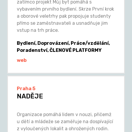
zatímco projekt Můj byt pomáhá s
vybavením prvního bydlení. Skrze První krok
a oborové veletrhy pak propojuje studenty
přímo se zaměstnavateli a usnadňuje jim
vstup na trh práce.
Bydlení, Doprovázení, Práce/vzdělání,
Poradenství, ČLENOVÉ PLATFORMY
web
Praha 5
NADĚJE
Organizace pomáhá lidem v nouzi, přičemž
u dětí a mládeže se zaměřuje na dospívající
z vyloučených lokalit a ohrožených rodin.