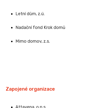
Letní dům, z.ú.
Na
dační fond Krok domů
Mimo domov, z.s
.
Zapojené organizace
Attavena, o.p.s.