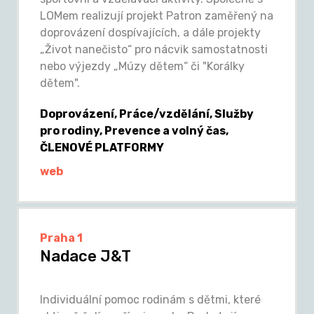
LOMem realizují projekt Patron zaměřený na
doprovázení dospívajících, a dále projekty
„Život nanečisto“ pro nácvik samostatnosti
nebo výjezdy „Múzy dětem“ či "Korálky
dětem".
Doprovázení, Práce/vzdělání, Služby
pro rodiny, Prevence a volný čas,
ČLENOVÉ PLATFORMY
web
Praha 1
Nadace J&T
Individuální pomoc rodinám s dětmi, které