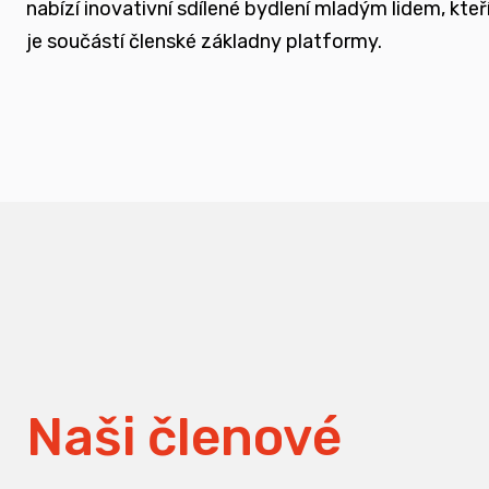
nabízí inovativní sdílené bydlení mladým lidem, k
měnit pohledy na práci s traumatizovanými d
je součástí členské základny platformy.
Naši členové