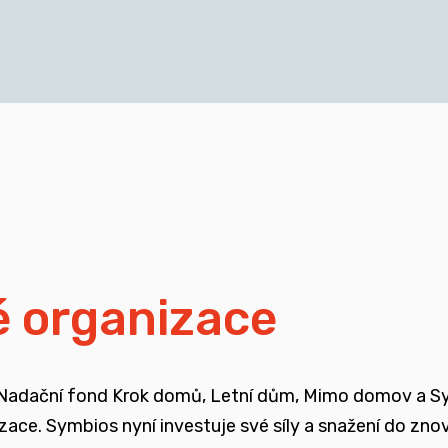
cích a mladých dospělých, kteří vyrůstali v pobytových
blasti
isí i se změnou legislativy a systému jako takového
ali mimo své biologické rodiny
é organizace
ojené se změnou systému péče o ohrožené děti
 Nadační fond Krok domů, Letní dům, Mimo domov a Symb
enů, ale také u odborné veřejnosti
nizace. Symbios nyní investuje své síly a snažení do zn