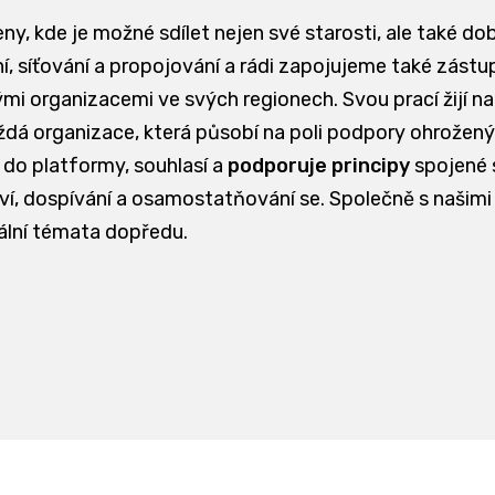
eny, kde je možné sdílet nejen své starosti, ale také do
, síťování a propojování a rádi zapojujeme také zástupc
ými organizacemi ve svých regionech. Svou prací žijí n
 organizace, která působí na poli podpory ohrožených 
 do platformy, souhlasí a
podporuje principy
spojené
ství, dospívání a osamostatňování se. Společně s našimi
ální témata dopředu.