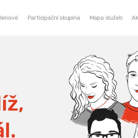
členové
Participační skupina
Mapa služeb
Ak
íž,
l.