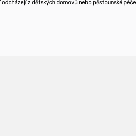
teří odcházejí z dětských domovů nebo pěstounské péč
ětmi