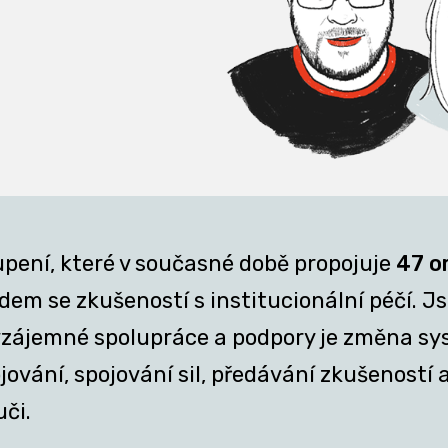
upení, které v současné době propojuje
47 o
em se zkušeností s institucionální péčí. Jsm
z vzájemné spolupráce a podpory je změna sy
ání, spojování sil, předávání zkušeností a 
uči.