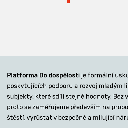
Platforma Do dospělosti
je formální usk
poskytujících podporu a rozvoj mladým lid
subjekty, které sdílí stejné hodnoty. Be
proto se zaměřujeme především na propojov
štěstí, vyrůstat v bezpečné a milující nár