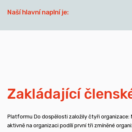
Naší hlavní naplní je:
síťovat aktéry zapojené do přípravy dospívají
spojovat sílu hlasu nevládního sektoru v této o
zapojovat se do advokační činnosti, která souv
nést a podporovat sílu hlasu těch, kteří vyrůst
Zakládající člensk
rozvíjet dialog a vést kontruktivní debaty sp
Platformu Do dospělosti založily čtyři organizace:
podporovat vzdělání a osvětu nejen u svých čl
aktivně na organizaci podílí první tři zmíněné orga