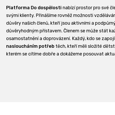
Platforma Do dospělosti
nabízí prostor pro své čl
svými klienty. Přinášíme rovněž možnosti vzdělávání
důvěry našich členů, kteří jsou aktivními a podpůrn
důvěryhodným přístavem. Členem se může stát každá
osamostatnění a doprovázení. Každý, kdo se zapojí
nasloucháním potřeb
těch, kteří měli složité dět
kterém se cítíme dobře a dokážeme posouvat aktu