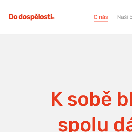
O nás
Naši 
K sobě bl
spolu dá