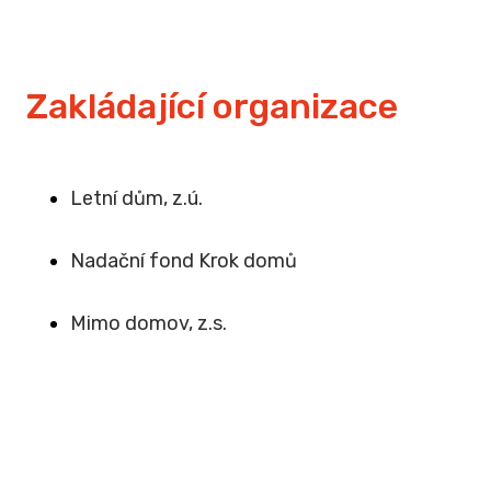
Zakládající organizace
Letní dům, z.ú.
Na
dační fond Krok domů
Mimo domov, z.s
.