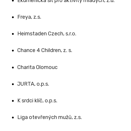
Ekumenická síť pro aktivity mladých, z.ú.
Freya, z.s.
Heimstaden Czech, s.r.o.
Chance 4 Children, z. s.
Charita Olomouc
JURTA, o.p.s.
K srdci klíč, o.p.s.
Liga otevřených mužů, z.s.