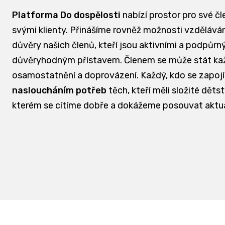
Platforma Do dospělosti
nabízí prostor pro své čl
svými klienty. Přinášíme rovněž možnosti vzdělávání
důvěry našich členů, kteří jsou aktivními a podpůrn
důvěryhodným přístavem. Členem se může stát každá
osamostatnění a doprovázení. Každý, kdo se zapojí
nasloucháním potřeb
těch, kteří měli složité dět
kterém se cítíme dobře a dokážeme posouvat aktu