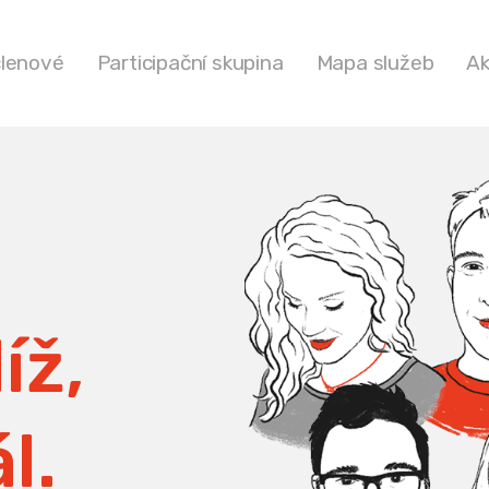
členové
Participační skupina
Mapa služeb
Ak
íž,
l.