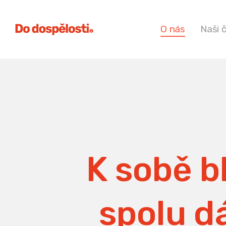
O nás
Naši 
K sobě bl
spolu dá