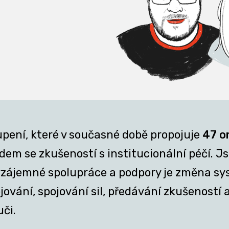
upení, které v současné době propojuje
47 o
em se zkušeností s institucionální péčí. Jsm
z vzájemné spolupráce a podpory je změna sy
ání, spojování sil, předávání zkušeností a 
uči.