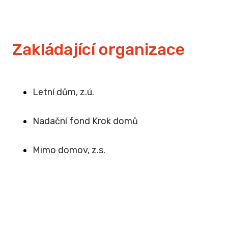
Zakládající organizace
Letní dům, z.ú.
Na
dační fond Krok domů
Mimo domov, z.s
.