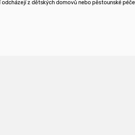
teří odcházejí z dětských domovů nebo pěstounské péč
ětmi