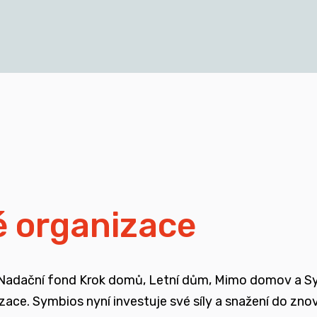
cích a mladých dospělých, kteří vyrůstali v pobytových
blasti
isí i se změnou legislativy a systému jako takového
ali mimo své biologické rodiny
é organizace
ojené se změnou systému péče o ohrožené děti
 Nadační fond Krok domů, Letní dům, Mimo domov a Symb
enů, ale také u odborné veřejnosti
nizace. Symbios nyní investuje své síly a snažení do zn