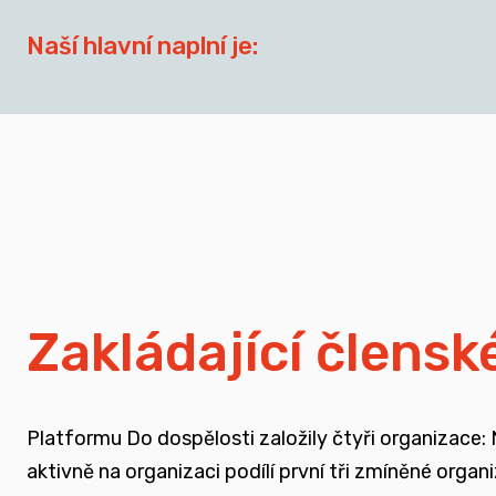
Naší hlavní naplní je:
síťovat aktéry zapojené do přípravy dospívají
spojovat sílu hlasu nevládního sektoru v této o
zapojovat se do advokační činnosti, která souv
nést a podporovat sílu hlasu těch, kteří vyrůst
Zakládající člensk
rozvíjet dialog a vést kontruktivní debaty sp
Platformu Do dospělosti založily čtyři organizace:
podporovat vzdělání a osvětu nejen u svých čl
aktivně na organizaci podílí první tři zmíněné orga