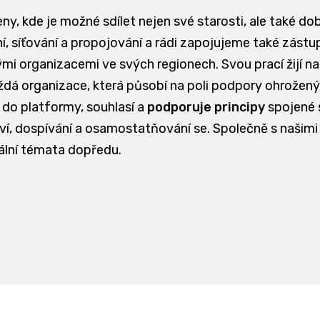
eny, kde je možné sdílet nejen své starosti, ale také do
, síťování a propojování a rádi zapojujeme také zástupc
ými organizacemi ve svých regionech. Svou prací žijí n
 organizace, která působí na poli podpory ohrožených 
 do platformy, souhlasí a
podporuje principy
spojené
ství, dospívání a osamostatňování se. Společně s našimi
ální témata dopředu.