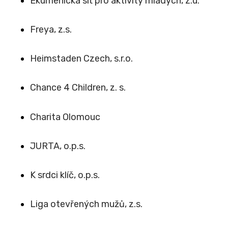
Ekumenická síť pro aktivity mladých, z.ú.
Freya, z.s.
Heimstaden Czech, s.r.o.
Chance 4 Children, z. s.
Charita Olomouc
JURTA, o.p.s.
K srdci klíč, o.p.s.
Liga otevřených mužů, z.s.