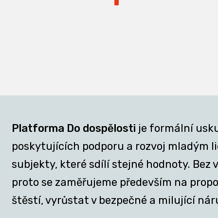
Platforma Do dospělosti
je formální usk
poskytujících podporu a rozvoj mladým lid
subjekty, které sdílí stejné hodnoty. Be
proto se zaměřujeme především na propojov
štěstí, vyrůstat v bezpečné a milující nár