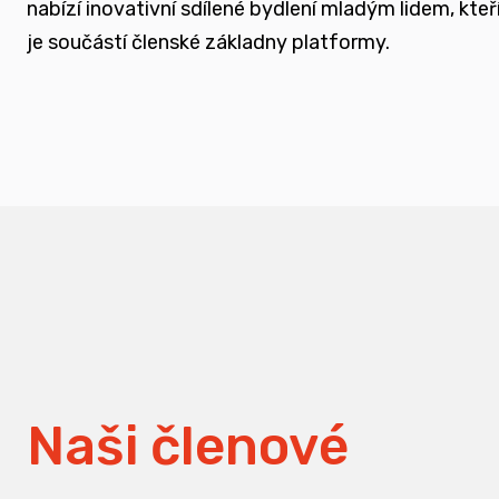
nabízí inovativní sdílené bydlení mladým lidem, k
měnit pohledy na práci s traumatizovanými d
je součástí členské základny platformy.
Naši členové