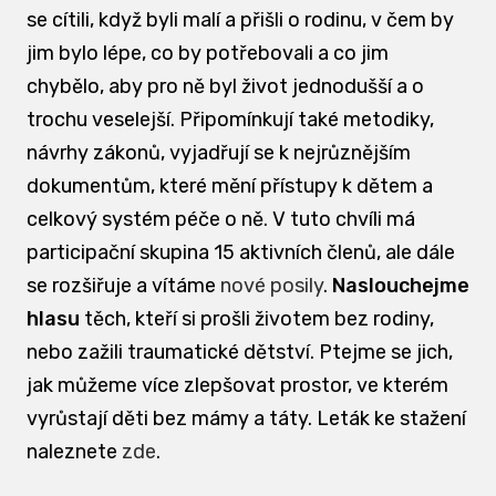
se cítili, když byli malí a přišli o rodinu, v čem by
jim bylo lépe, co by potřebovali a co jim
chybělo, aby pro ně byl život jednodušší a o
trochu veselejší. Připomínkují také metodiky,
návrhy zákonů, vyjadřují se k nejrůznějším
dokumentům, které mění přístupy k dětem a
celkový systém péče o ně. V tuto chvíli má
participační skupina 15 aktivních členů, ale dále
se rozšiřuje a vítáme
nové posily
.
Naslouchejme
hlasu
těch, kteří si prošli životem bez rodiny,
nebo zažili traumatické dětství. Ptejme se jich,
jak můžeme více zlepšovat prostor, ve kterém
vyrůstají děti bez mámy a táty. Leták ke stažení
naleznete
zde
.