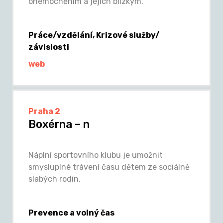
onemocněním a jejich blízkým.
Práce/vzdělání, Krizové služby/
závislosti
web
Praha 2
Boxérna – n
Náplní sportovního klubu je umožnit
smysluplné trávení času dětem ze sociálně
slabých rodin.
Prevence a volný čas