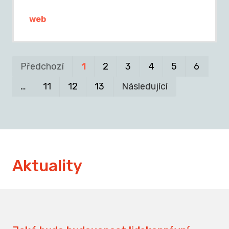
web
Pr
P
Předchozí
1
2
3
4
5
6
…
11
12
13
Následující
Aktuality