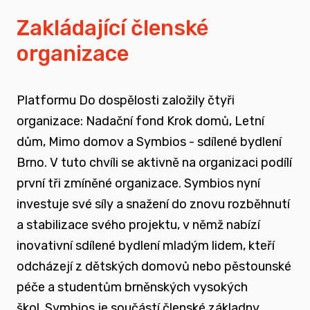
vyrůstali v pobytových zařízeních
Zakládající členské
organizace
spojovat sílu hlasu nevládního sektoru v
této oblasti
Platformu Do dospělosti založily čtyři
zapojovat se do advokační činnosti, která
organizace: Nadační fond Krok domů, Letní
souvisí i se změnou legislativy a systému
dům, Mimo domov a Symbios - sdílené bydlení
jako takového
Brno. V tuto chvíli se aktivně na organizaci podílí
první tři zmíněné organizace. Symbios nyní
nést a podporovat sílu hlasu těch, kteří
investuje své síly a snažení do znovu rozběhnutí
vyrůstali mimo své biologické rodiny
a stabilizace svého projektu, v němž nabízí
inovativní sdílené bydlení mladým lidem, kteří
rozvíjet dialog a vést kontruktivní debaty
odcházejí z dětských domovů nebo pěstounské
spojené se změnou systému péče o
péče a studentům brněnských vysokých
ohrožené děti
škol.
Symbios je součástí členské základny