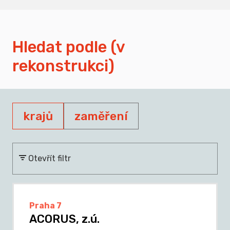
Hledat podle (v
rekonstrukci)
krajů
zaměření
Otevřít filtr
Praha 7
ACORUS, z.ú.