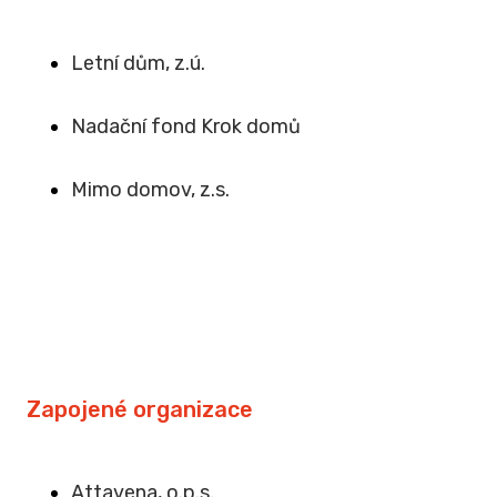
Letní dům, z.ú.
Na
dační fond Krok domů
Mimo domov, z.s
.
Zapojené organizace
Attavena, o.p.s.