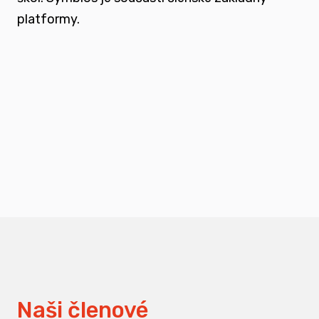
platformy.
podporovat vzdělání a osvětu nejen u
svých členů, ale také u odborné veřejnosti
měnit pohledy na práci s traumatizovanými
dětmi
Naši členové