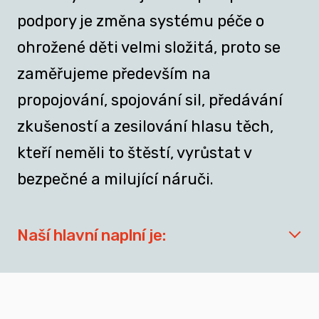
podpory je změna systému péče o
ohrožené děti velmi složitá, proto se
zaměřujeme především na
propojování, spojování sil, předávání
zkušeností a zesilování hlasu těch,
kteří neměli to štěstí, vyrůstat v
bezpečné a milující náruči.
Naší hlavní naplní je:
síťovat aktéry zapojené do přípravy
dospívajících a mladých dospělých, kteří