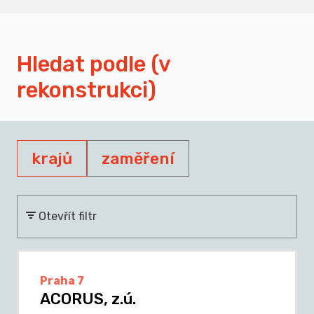
Hledat podle (v
rekonstrukci)
krajů
zaměření
Otevřít filtr
Praha 7
ACORUS, z.ú.