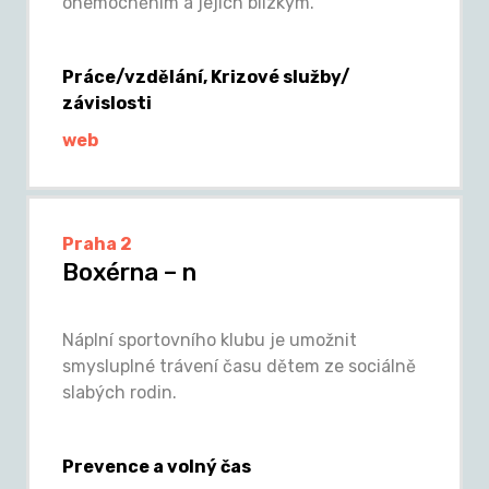
onemocněním a jejich blízkým.
Práce/vzdělání, Krizové služby/
závislosti
web
Praha 2
Boxérna – n
Náplní sportovního klubu je umožnit
smysluplné trávení času dětem ze sociálně
slabých rodin.
Prevence a volný čas