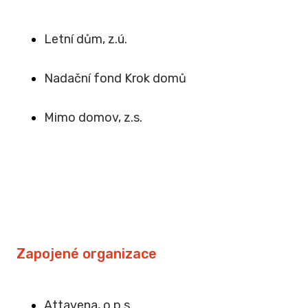
Letní dům, z.ú.
Na
dační fond Krok domů
Mimo domov, z.s
.
Zapojené organizace
Attavena, o.p.s.