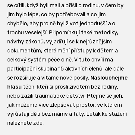
se cítili, když byli malí a přišli o rodinu, v čem by
jim bylo lépe, co by potřebovali a co jim
chybělo, aby pro ně byl život jednodušší a o
trochu veselejší. Připomínkují také metodiky,
návrhy zákonů, vyjadřují se k nejrůznějším
dokumentům, které mění přístupy k dětem a
celkový systém péče o ně. V tuto chvíli má
participační skupina 15 aktivních členů, ale dále
se rozšiřuje a vítáme
nové posily
.
Naslouchejme
hlasu
těch, kteří si prošli životem bez rodiny,
nebo zažili traumatické dětství. Ptejme se jich,
jak můžeme více zlepšovat prostor, ve kterém
vyrůstají děti bez mámy a táty. Leták ke stažení
naleznete
zde
.