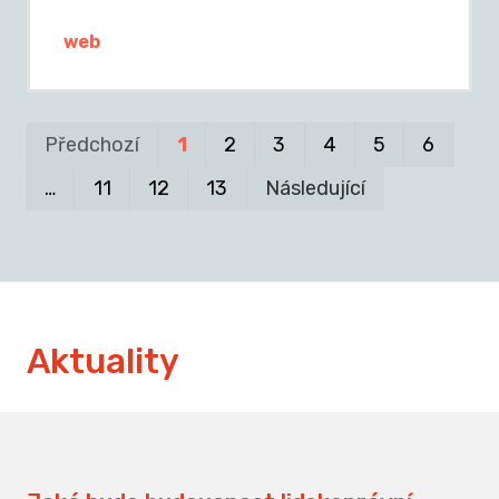
web
Pr
P
Předchozí
1
2
3
4
5
6
…
11
12
13
Následující
Aktuality