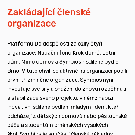
vyrůstali v pobytových zařízeních
Zakládající členské
organizace
spojovat sílu hlasu nevládního sektoru v
této oblasti
Platformu Do dospělosti založily čtyři
zapojovat se do advokační činnosti, která
organizace: Nadační fond Krok domů, Letní
souvisí i se změnou legislativy a systému
dům, Mimo domov a Symbios - sdílené bydlení
jako takového
Brno. V tuto chvíli se aktivně na organizaci podílí
první tři zmíněné organizace. Symbios nyní
nést a podporovat sílu hlasu těch, kteří
investuje své síly a snažení do znovu rozběhnutí
vyrůstali mimo své biologické rodiny
a stabilizace svého projektu, v němž nabízí
inovativní sdílené bydlení mladým lidem, kteří
rozvíjet dialog a vést kontruktivní debaty
odcházejí z dětských domovů nebo pěstounské
spojené se změnou systému péče o
péče a studentům brněnských vysokých
ohrožené děti
škol.
Symbios je součástí členské základny