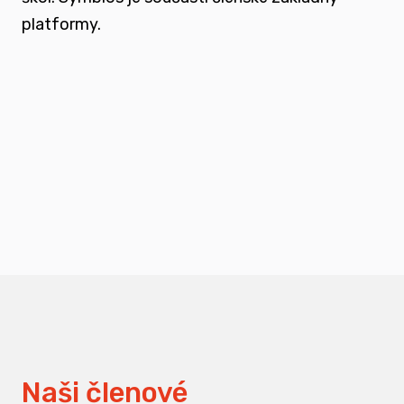
platformy.
podporovat vzdělání a osvětu nejen u
svých členů, ale také u odborné veřejnosti
měnit pohledy na práci s traumatizovanými
dětmi
Naši členové