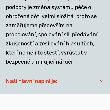
podpory je změna systému péče o
ohrožené děti velmi složitá, proto se
zaměřujeme především na
propojování, spojování sil, předávání
zkušeností a zesilování hlasu těch,
kteří neměli to štěstí, vyrůstat v
bezpečné a milující náruči.
Naší hlavní naplní je:
síťovat aktéry zapojené do přípravy
dospívajících a mladých dospělých, kteří