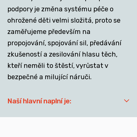
podpory je změna systému péče o
ohrožené děti velmi složitá, proto se
zaměřujeme především na
propojování, spojování sil, předávání
zkušeností a zesilování hlasu těch,
kteří neměli to štěstí, vyrůstat v
bezpečné a milující náruči.
Naší hlavní naplní je:
síťovat aktéry zapojené do přípravy
dospívajících a mladých dospělých, kteří