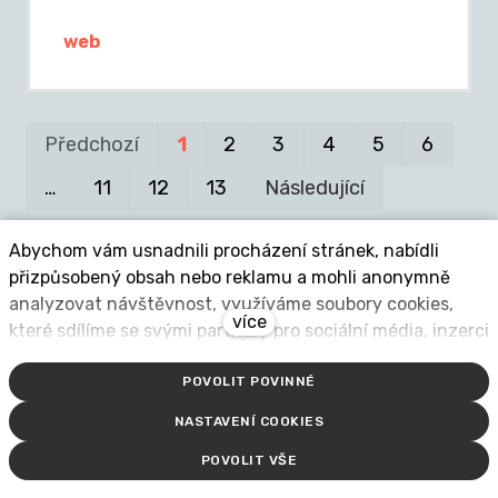
web
Pr
P
Předchozí
1
2
3
4
5
6
…
11
12
13
Následující
Abychom vám usnadnili procházení stránek, nabídli
přizpůsobený obsah nebo reklamu a mohli anonymně
analyzovat návštěvnost, využíváme soubory cookies,
více
které sdílíme se svými partnery pro sociální média, inzerci
Aktuality
a analýzu. Jejich nastavení upravíte odkazem "Nastavení
POVOLIT POVINNÉ
cookies" a kdykoliv jej můžete změnit v patičce webu.
Podrobnější informace najdete v našich Zásadách
NASTAVENÍ COOKIES
ochrany osobních údajů a používání souborů cookies.
POVOLIT VŠE
Souhlasíte s používáním cookies?