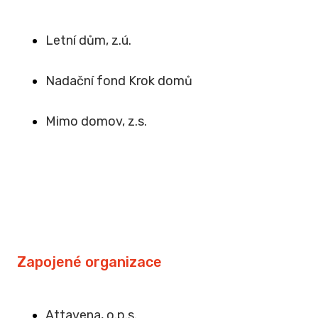
Letní dům, z.ú.
Na
dační fond Krok domů
Mimo domov, z.s
.
Zapojené organizace
Attavena, o.p.s.