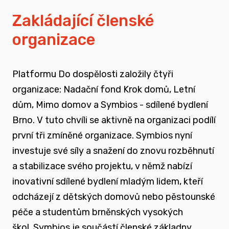
vyrůstali v pobytových zařízeních
Zakládající členské
organizace
spojovat sílu hlasu nevládního sektoru v
této oblasti
Platformu Do dospělosti založily čtyři
zapojovat se do advokační činnosti, která
organizace: Nadační fond Krok domů, Letní
souvisí i se změnou legislativy a systému
dům, Mimo domov a Symbios - sdílené bydlení
jako takového
Brno. V tuto chvíli se aktivně na organizaci podílí
první tři zmíněné organizace. Symbios nyní
nést a podporovat sílu hlasu těch, kteří
investuje své síly a snažení do znovu rozběhnutí
vyrůstali mimo své biologické rodiny
a stabilizace svého projektu, v němž nabízí
inovativní sdílené bydlení mladým lidem, kteří
rozvíjet dialog a vést kontruktivní debaty
odcházejí z dětských domovů nebo pěstounské
spojené se změnou systému péče o
péče a studentům brněnských vysokých
ohrožené děti
škol.
Symbios je součástí členské základny