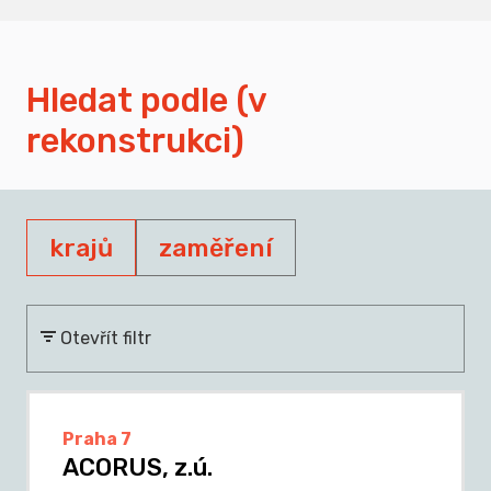
Hledat podle (v
rekonstrukci)
krajů
zaměření
Otevřít filtr
Praha 7
ACORUS, z.ú.