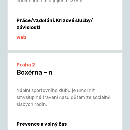
onemocněním a jejich blízkým.
Práce/vzdělání, Krizové služby/
závislosti
web
Praha 2
Boxérna – n
Náplní sportovního klubu je umožnit
smysluplné trávení času dětem ze sociálně
slabých rodin.
Prevence a volný čas