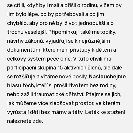
se cítili, když byli malí a přišli o rodinu, v čem by
jim bylo lépe, co by potřebovali a co jim
chybělo, aby pro ně byl život jednodušší a o
trochu veselejší. Připomínkují také metodiky,
návrhy zákonů, vyjadřují se k nejrůznějším
dokumentům, které mění přístupy k dětem a
celkový systém péče o ně. V tuto chvíli má
participační skupina 15 aktivních členů, ale dále
se rozšiřuje a vítáme
nové posily
.
Naslouchejme
hlasu
těch, kteří si prošli životem bez rodiny,
nebo zažili traumatické dětství. Ptejme se jich,
jak můžeme více zlepšovat prostor, ve kterém
vyrůstají děti bez mámy a táty. Leták ke stažení
naleznete
zde
.