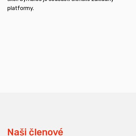
platformy.
podporovat vzdělání a osvětu nejen u
svých členů, ale také u odborné veřejnosti
měnit pohledy na práci s traumatizovanými
dětmi
Naši členové