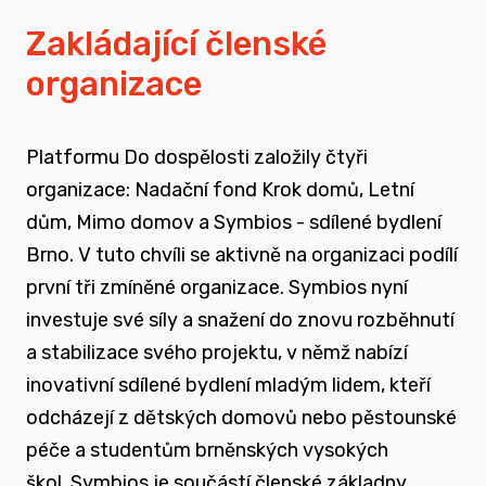
vyrůstali v pobytových zařízeních
Zakládající členské
organizace
spojovat sílu hlasu nevládního sektoru v
této oblasti
Platformu Do dospělosti založily čtyři
zapojovat se do advokační činnosti, která
organizace: Nadační fond Krok domů, Letní
souvisí i se změnou legislativy a systému
dům, Mimo domov a Symbios - sdílené bydlení
jako takového
Brno. V tuto chvíli se aktivně na organizaci podílí
první tři zmíněné organizace. Symbios nyní
nést a podporovat sílu hlasu těch, kteří
investuje své síly a snažení do znovu rozběhnutí
vyrůstali mimo své biologické rodiny
a stabilizace svého projektu, v němž nabízí
inovativní sdílené bydlení mladým lidem, kteří
rozvíjet dialog a vést kontruktivní debaty
odcházejí z dětských domovů nebo pěstounské
spojené se změnou systému péče o
péče a studentům brněnských vysokých
ohrožené děti
škol.
Symbios je součástí členské základny