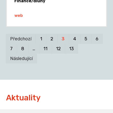
Finance/dluhy
web
Pr
P
Předchozí
1
2
3
4
5
6
7
8
…
11
12
13
Následující
Aktuality