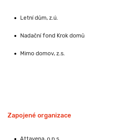
Letní dům, z.ú.
Na
dační fond Krok domů
Mimo domov, z.s
.
Zapojené organizace
Attavena, o.p.s.