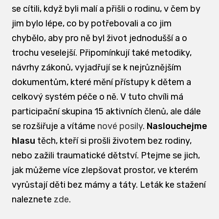
se cítili, když byli malí a přišli o rodinu, v čem by
jim bylo lépe, co by potřebovali a co jim
chybělo, aby pro ně byl život jednodušší a o
trochu veselejší. Připomínkují také metodiky,
návrhy zákonů, vyjadřují se k nejrůznějším
dokumentům, které mění přístupy k dětem a
celkový systém péče o ně. V tuto chvíli má
participační skupina 15 aktivních členů, ale dále
se rozšiřuje a vítáme
nové posily
.
Naslouchejme
hlasu
těch, kteří si prošli životem bez rodiny,
nebo zažili traumatické dětství. Ptejme se jich,
jak můžeme více zlepšovat prostor, ve kterém
vyrůstají děti bez mámy a táty. Leták ke stažení
naleznete
zde
.