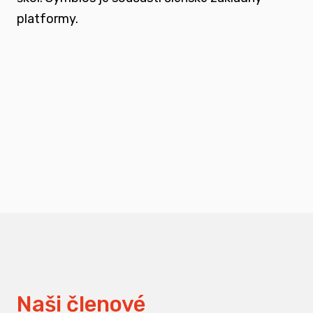
platformy.
podporovat vzdělání a osvětu nejen u
svých členů, ale také u odborné veřejnosti
měnit pohledy na práci s traumatizovanými
dětmi
Naši členové