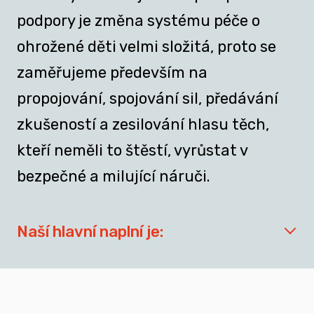
podpory je změna systému péče o
ohrožené děti velmi složitá, proto se
zaměřujeme především na
propojování, spojování sil, předávání
zkušeností a zesilování hlasu těch,
kteří neměli to štěstí, vyrůstat v
bezpečné a milující náruči.
Naší hlavní naplní je:
síťovat aktéry zapojené do přípravy
dospívajících a mladých dospělých, kteří