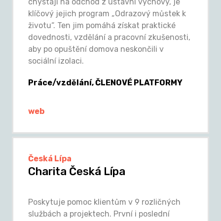
chystají na odchod z ústavní výchovy, je
klíčový jejich program „Odrazový můstek k
životu“. Ten jim pomáhá získat praktické
dovednosti, vzdělání a pracovní zkušenosti,
aby po opuštění domova neskončili v
sociální izolaci.
Práce/vzdělání, ČLENOVÉ PLATFORMY
web
Česká Lípa
Charita Česká Lípa
Poskytuje pomoc klientům v 9 rozličných
službách a projektech. První i poslední