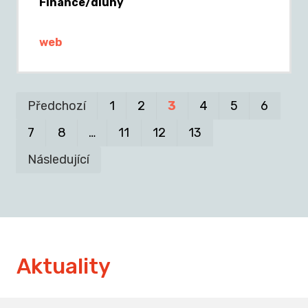
Finance/dluhy
web
Pr
P
Předchozí
1
2
3
4
5
6
7
8
…
11
12
13
Následující
Aktuality