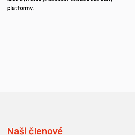
platformy.
podporovat vzdělání a osvětu nejen u
svých členů, ale také u odborné veřejnosti
měnit pohledy na práci s traumatizovanými
dětmi
Naši členové