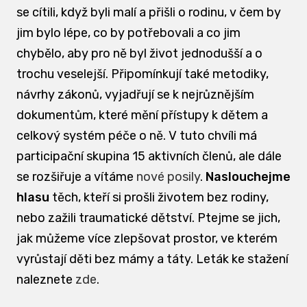
se cítili, když byli malí a přišli o rodinu, v čem by
jim bylo lépe, co by potřebovali a co jim
chybělo, aby pro ně byl život jednodušší a o
trochu veselejší. Připomínkují také metodiky,
návrhy zákonů, vyjadřují se k nejrůznějším
dokumentům, které mění přístupy k dětem a
celkový systém péče o ně. V tuto chvíli má
participační skupina 15 aktivních členů, ale dále
se rozšiřuje a vítáme
nové posily
.
Naslouchejme
hlasu
těch, kteří si prošli životem bez rodiny,
nebo zažili traumatické dětství. Ptejme se jich,
jak můžeme více zlepšovat prostor, ve kterém
vyrůstají děti bez mámy a táty. Leták ke stažení
naleznete
zde
.