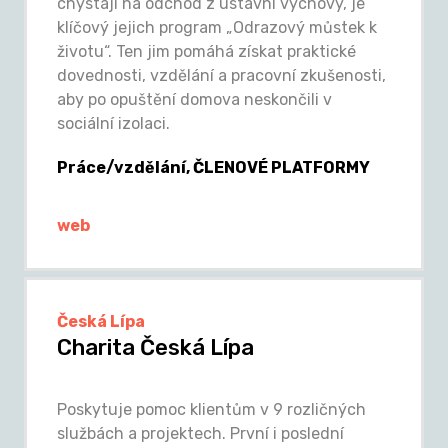
chystají na odchod z ústavní výchovy, je
klíčový jejich program „Odrazový můstek k
životu“. Ten jim pomáhá získat praktické
dovednosti, vzdělání a pracovní zkušenosti,
aby po opuštění domova neskončili v
sociální izolaci.
Práce/vzdělání, ČLENOVÉ PLATFORMY
web
Česká Lípa
Charita Česká Lípa
Poskytuje pomoc klientům v 9 rozličných
službách a projektech. První i poslední