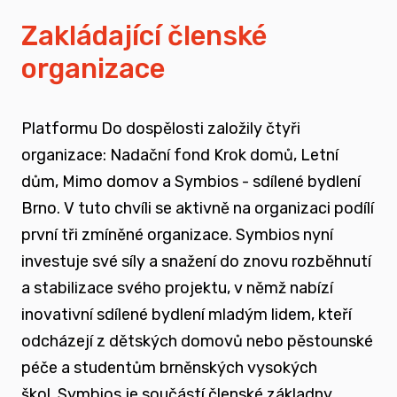
vyrůstali v pobytových zařízeních
Zakládající členské
organizace
spojovat sílu hlasu nevládního sektoru v
této oblasti
Platformu Do dospělosti založily čtyři
zapojovat se do advokační činnosti, která
organizace: Nadační fond Krok domů, Letní
souvisí i se změnou legislativy a systému
dům, Mimo domov a Symbios - sdílené bydlení
jako takového
Brno. V tuto chvíli se aktivně na organizaci podílí
první tři zmíněné organizace. Symbios nyní
nést a podporovat sílu hlasu těch, kteří
investuje své síly a snažení do znovu rozběhnutí
vyrůstali mimo své biologické rodiny
a stabilizace svého projektu, v němž nabízí
inovativní sdílené bydlení mladým lidem, kteří
rozvíjet dialog a vést kontruktivní debaty
odcházejí z dětských domovů nebo pěstounské
spojené se změnou systému péče o
péče a studentům brněnských vysokých
ohrožené děti
škol.
Symbios je součástí členské základny