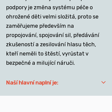
podpory je změna systému péče o
ohrožené děti velmi složitá, proto se
zaměřujeme především na
propojování, spojování sil, předávání
zkušeností a zesilování hlasu těch,
kteří neměli to štěstí, vyrůstat v
bezpečné a milující náruči.
Naší hlavní naplní je:
síťovat aktéry zapojené do přípravy
dospívajících a mladých dospělých, kteří