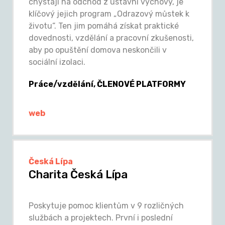
chystají na odchod z ústavní výchovy, je
klíčový jejich program „Odrazový můstek k
životu“. Ten jim pomáhá získat praktické
dovednosti, vzdělání a pracovní zkušenosti,
aby po opuštění domova neskončili v
sociální izolaci.
Práce/vzdělání, ČLENOVÉ PLATFORMY
web
Česká Lípa
Charita Česká Lípa
Poskytuje pomoc klientům v 9 rozličných
službách a projektech. První i poslední