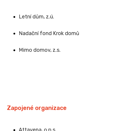
Letní dům, z.ú.
Na
dační fond Krok domů
Mimo domov, z.s
.
Zapojené organizace
Attavena, o.p.s.