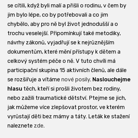
se cítili, když byli malí a přišli o rodinu, v čem by
jim bylo lépe, co by potřebovali a co jim
chybělo, aby pro ně byl život jednodušší a o
trochu veselejší. Připomínkují také metodiky,
návrhy zákonů, vyjadřují se k nejrůznějším
dokumentům, které mění přístupy k dětem a
celkový systém péče o ně. V tuto chvíli má
participační skupina 15 aktivních členů, ale dále
se rozšiřuje a vítáme
nové posily
.
Naslouchejme
hlasu
těch, kteří si prošli životem bez rodiny,
nebo zažili traumatické dětství. Ptejme se jich,
jak můžeme více zlepšovat prostor, ve kterém
vyrůstají děti bez mámy a táty. Leták ke stažení
naleznete
zde
.