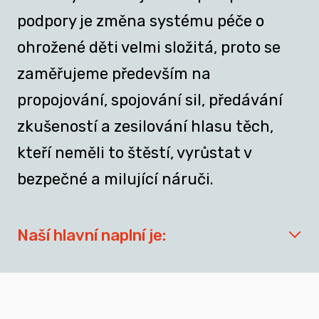
podpory je změna systému péče o
ohrožené děti velmi složitá, proto se
zaměřujeme především na
propojování, spojování sil, předávání
zkušeností a zesilování hlasu těch,
kteří neměli to štěstí, vyrůstat v
bezpečné a milující náruči.
Naší hlavní naplní je:
síťovat aktéry zapojené do přípravy
dospívajících a mladých dospělých, kteří