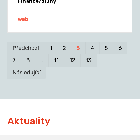
Finance/dluhy
web
Pr
P
Předchozí
1
2
3
4
5
6
7
8
…
11
12
13
Následující
Aktuality