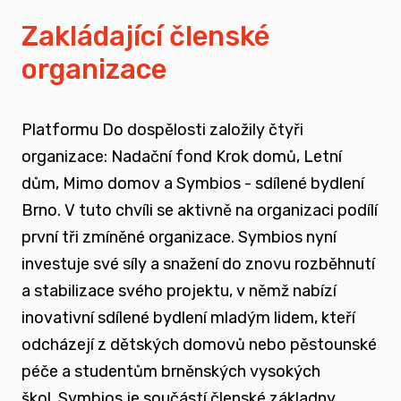
vyrůstali v pobytových zařízeních
Zakládající členské
organizace
spojovat sílu hlasu nevládního sektoru v
této oblasti
Platformu Do dospělosti založily čtyři
zapojovat se do advokační činnosti, která
organizace: Nadační fond Krok domů, Letní
souvisí i se změnou legislativy a systému
dům, Mimo domov a Symbios - sdílené bydlení
jako takového
Brno. V tuto chvíli se aktivně na organizaci podílí
první tři zmíněné organizace. Symbios nyní
nést a podporovat sílu hlasu těch, kteří
investuje své síly a snažení do znovu rozběhnutí
vyrůstali mimo své biologické rodiny
a stabilizace svého projektu, v němž nabízí
inovativní sdílené bydlení mladým lidem, kteří
rozvíjet dialog a vést kontruktivní debaty
odcházejí z dětských domovů nebo pěstounské
spojené se změnou systému péče o
péče a studentům brněnských vysokých
ohrožené děti
škol.
Symbios je součástí členské základny