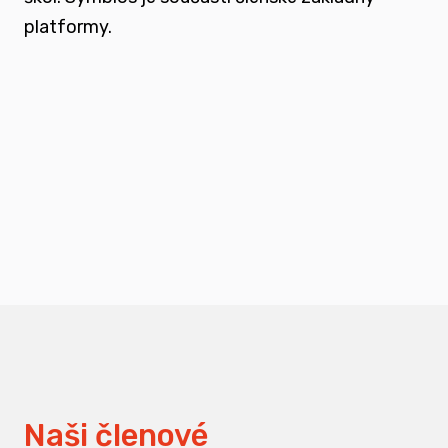
platformy.
podporovat vzdělání a osvětu nejen u
svých členů, ale také u odborné veřejnosti
měnit pohledy na práci s traumatizovanými
dětmi
Naši členové