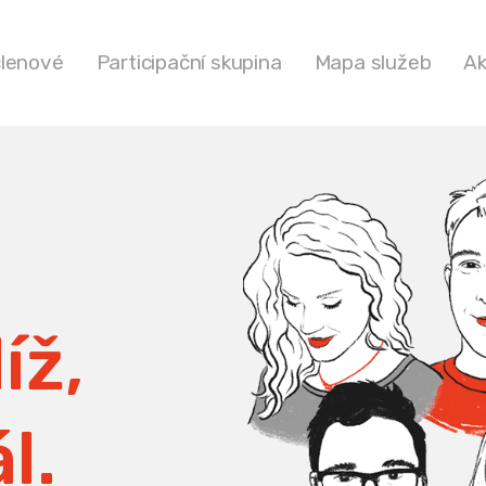
členové
Participační skupina
Mapa služeb
Ak
íž,
l.