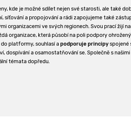
eny, kde je možné sdílet nejen své starosti, ale také do
, síťování a propojování a rádi zapojujeme také zástupc
ými organizacemi ve svých regionech. Svou prací žijí n
 organizace, která působí na poli podpory ohrožených 
 do platformy, souhlasí a
podporuje principy
spojené
ství, dospívání a osamostatňování se. Společně s našimi
ální témata dopředu.