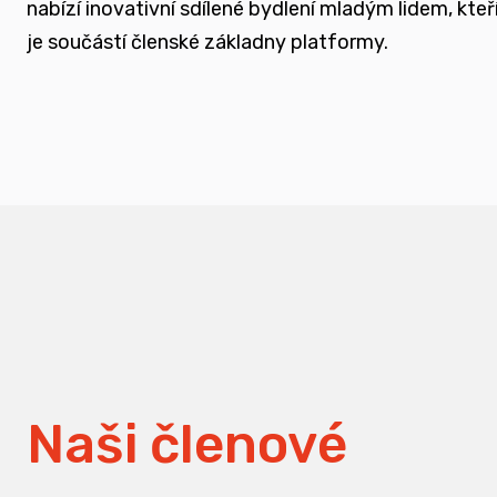
nabízí inovativní sdílené bydlení mladým lidem, k
měnit pohledy na práci s traumatizovanými d
je součástí členské základny platformy.
Naši členové