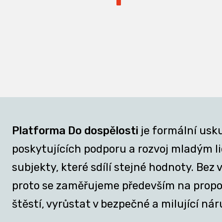
Platforma Do dospělosti
je formální usk
poskytujících podporu a rozvoj mladým lid
subjekty, které sdílí stejné hodnoty. Be
proto se zaměřujeme především na propojov
štěstí, vyrůstat v bezpečné a milující nár