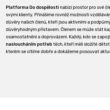
Platforma Do dospělosti
nabízí prostor pro své čl
svými klienty. Přinášíme rovněž možnosti vzdělávání
důvěry našich členů, kteří jsou aktivními a podpůrn
důvěryhodným přístavem. Členem se může stát každá
osamostatnění a doprovázení. Každý, kdo se zapojí
nasloucháním potřeb
těch, kteří měli složité dět
kterém se cítíme dobře a dokážeme posouvat aktu