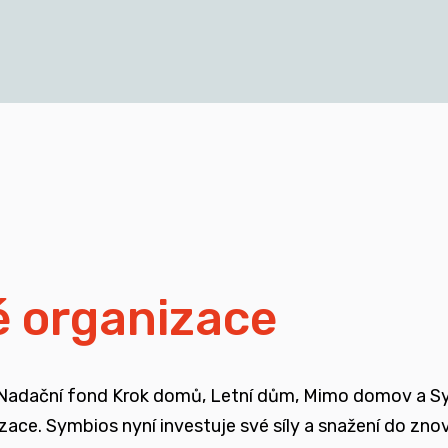
cích a mladých dospělých, kteří vyrůstali v pobytových
blasti
isí i se změnou legislativy a systému jako takového
ali mimo své biologické rodiny
é organizace
ojené se změnou systému péče o ohrožené děti
 Nadační fond Krok domů, Letní dům, Mimo domov a Symb
enů, ale také u odborné veřejnosti
nizace. Symbios nyní investuje své síly a snažení do zn