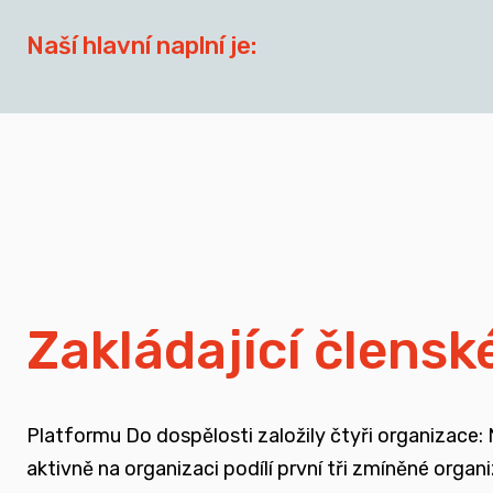
Naší hlavní naplní je:
síťovat aktéry zapojené do přípravy dospívají
spojovat sílu hlasu nevládního sektoru v této o
zapojovat se do advokační činnosti, která souv
nést a podporovat sílu hlasu těch, kteří vyrůst
Zakládající člensk
rozvíjet dialog a vést kontruktivní debaty sp
Platformu Do dospělosti založily čtyři organizace:
podporovat vzdělání a osvětu nejen u svých čl
aktivně na organizaci podílí první tři zmíněné orga