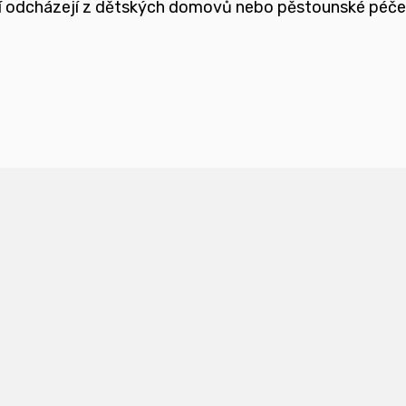
teří odcházejí z dětských domovů nebo pěstounské péč
ětmi