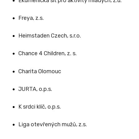
Ekumenická síť pro aktivity mladých, z.ú.
Freya, z.s.
Heimstaden Czech, s.r.o.
Chance 4 Children, z. s.
Charita Olomouc
JURTA, o.p.s.
K srdci klíč, o.p.s.
Liga otevřených mužů, z.s.