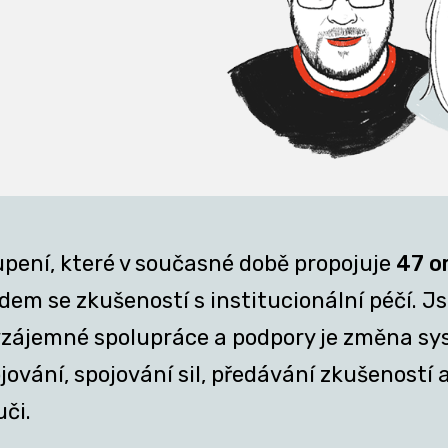
upení, které v současné době propojuje
47 o
em se zkušeností s institucionální péčí. Jsm
z vzájemné spolupráce a podpory je změna sy
ání, spojování sil, předávání zkušeností a 
uči.