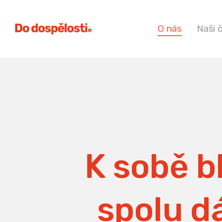
O nás
Naši 
K sobě bl
spolu dá