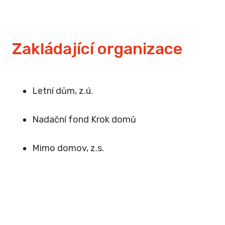
Zakládající organizace
Letní dům, z.ú.
Na
dační fond Krok domů
Mimo domov, z.s
.