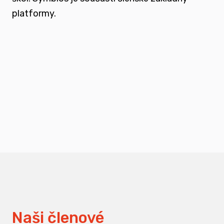
platformy.
podporovat vzdělání a osvětu nejen u
svých členů, ale také u odborné veřejnosti
měnit pohledy na práci s traumatizovanými
dětmi
Naši členové