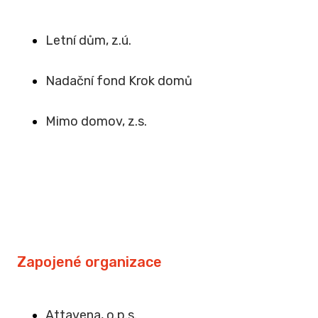
Letní dům, z.ú.
Na
dační fond Krok domů
Mimo domov, z.s
.
Zapojené organizace
Attavena, o.p.s.