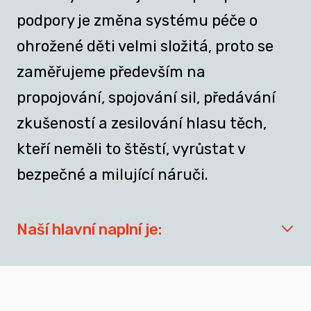
podpory je změna systému péče o
ohrožené děti velmi složitá, proto se
zaměřujeme především na
propojování, spojování sil, předávání
zkušeností a zesilování hlasu těch,
kteří neměli to štěstí, vyrůstat v
bezpečné a milující náruči.
Naší hlavní naplní je:
síťovat aktéry zapojené do přípravy
dospívajících a mladých dospělých, kteří