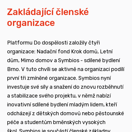
vyrůstali v pobytových zařízeních
Zakládající členské
organizace
spojovat sílu hlasu nevládního sektoru v
této oblasti
Platformu Do dospělosti založily čtyři
zapojovat se do advokační činnosti, která
organizace: Nadační fond Krok domů, Letní
souvisí i se změnou legislativy a systému
dům, Mimo domov a Symbios - sdílené bydlení
jako takového
Brno. V tuto chvíli se aktivně na organizaci podílí
první tři zmíněné organizace. Symbios nyní
nést a podporovat sílu hlasu těch, kteří
investuje své síly a snažení do znovu rozběhnutí
vyrůstali mimo své biologické rodiny
a stabilizace svého projektu, v němž nabízí
inovativní sdílené bydlení mladým lidem, kteří
rozvíjet dialog a vést kontruktivní debaty
odcházejí z dětských domovů nebo pěstounské
spojené se změnou systému péče o
péče a studentům brněnských vysokých
ohrožené děti
škol.
Symbios je součástí členské základny