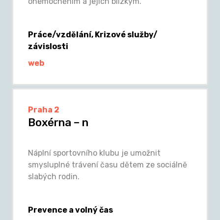
onemocněním a jejich blízkým.
Práce/vzdělání, Krizové služby/
závislosti
web
Praha 2
Boxérna – n
Náplní sportovního klubu je umožnit
smysluplné trávení času dětem ze sociálně
slabých rodin.
Prevence a volný čas