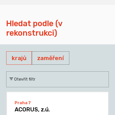
Hledat podle (v
rekonstrukci)
krajů
zaměření
Otevřít filtr
Praha 7
ACORUS, z.ú.