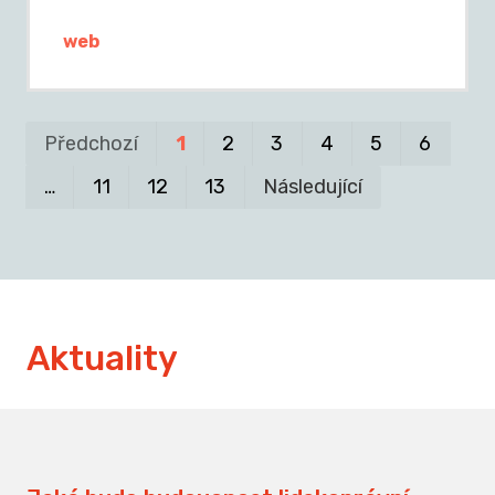
web
Pr
P
Předchozí
1
2
3
4
5
6
…
11
12
13
Následující
Aktuality