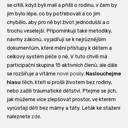
se cítili, když byli malí a přišli o rodinu, v čem by
jim bylo lépe, co by potřebovali a co jim
chybělo, aby pro ně byl život jednodušší a o
trochu veselejší. Připomínkují také metodiky,
návrhy zákonů, vyjadřují se k nejrůznějším
dokumentům, které mění přístupy k dětem a
celkový systém péče o ně. V tuto chvíli má
participační skupina 15 aktivních členů, ale dále
se rozšiřuje a vítáme
nové posily
.
Naslouchejme
hlasu
těch, kteří si prošli životem bez rodiny,
nebo zažili traumatické dětství. Ptejme se jich,
jak můžeme více zlepšovat prostor, ve kterém
vyrůstají děti bez mámy a táty. Leták ke stažení
naleznete
zde
.