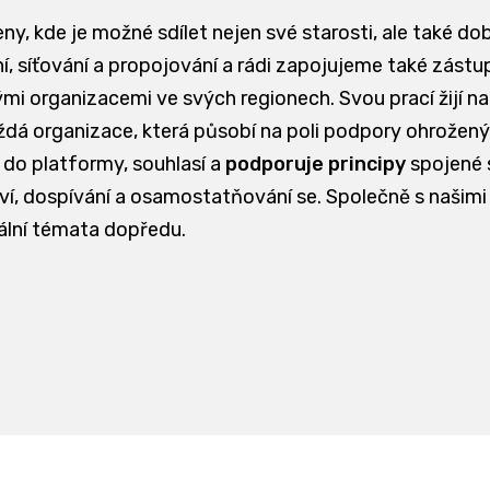
eny, kde je možné sdílet nejen své starosti, ale také do
, síťování a propojování a rádi zapojujeme také zástupc
ými organizacemi ve svých regionech. Svou prací žijí n
 organizace, která působí na poli podpory ohrožených 
 do platformy, souhlasí a
podporuje principy
spojené
ství, dospívání a osamostatňování se. Společně s našimi
ální témata dopředu.