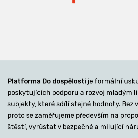
Platforma Do dospělosti
je formální usk
poskytujících podporu a rozvoj mladým lid
subjekty, které sdílí stejné hodnoty. Be
proto se zaměřujeme především na propojov
štěstí, vyrůstat v bezpečné a milující nár