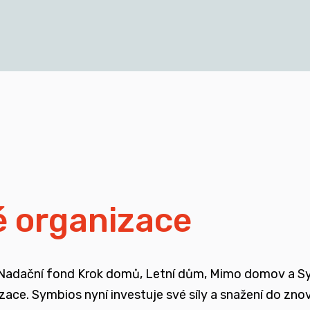
cích a mladých dospělých, kteří vyrůstali v pobytových
blasti
isí i se změnou legislativy a systému jako takového
ali mimo své biologické rodiny
é organizace
ojené se změnou systému péče o ohrožené děti
 Nadační fond Krok domů, Letní dům, Mimo domov a Symb
enů, ale také u odborné veřejnosti
nizace. Symbios nyní investuje své síly a snažení do zn