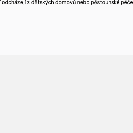
teří odcházejí z dětských domovů nebo pěstounské péč
ětmi