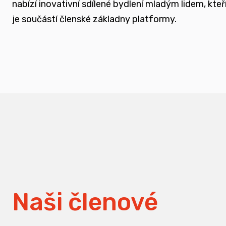
nabízí inovativní sdílené bydlení mladým lidem, k
měnit pohledy na práci s traumatizovanými d
je součástí členské základny platformy.
Naši členové