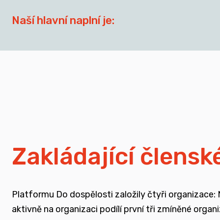
Naší hlavní naplní je:
síťovat aktéry zapojené do přípravy dospívají
spojovat sílu hlasu nevládního sektoru v této o
zapojovat se do advokační činnosti, která souv
nést a podporovat sílu hlasu těch, kteří vyrůst
Zakládající člensk
rozvíjet dialog a vést kontruktivní debaty sp
Platformu Do dospělosti založily čtyři organizace:
podporovat vzdělání a osvětu nejen u svých čl
aktivně na organizaci podílí první tři zmíněné orga