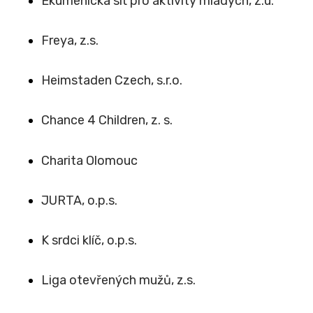
Ekumenická síť pro aktivity mladých, z.ú.
Freya, z.s.
Heimstaden Czech, s.r.o.
Chance 4 Children, z. s.
Charita Olomouc
JURTA, o.p.s.
K srdci klíč, o.p.s.
Liga otevřených mužů, z.s.