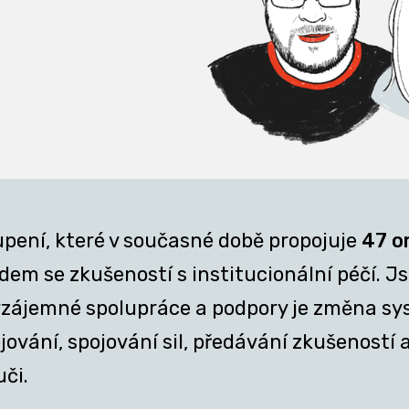
upení, které v současné době propojuje
47 o
em se zkušeností s institucionální péčí. Jsm
z vzájemné spolupráce a podpory je změna sy
ání, spojování sil, předávání zkušeností a 
uči.