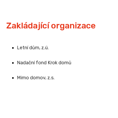
Zakládající organizace
Letní dům, z.ú.
Na
dační fond Krok domů
Mimo domov, z.s
.