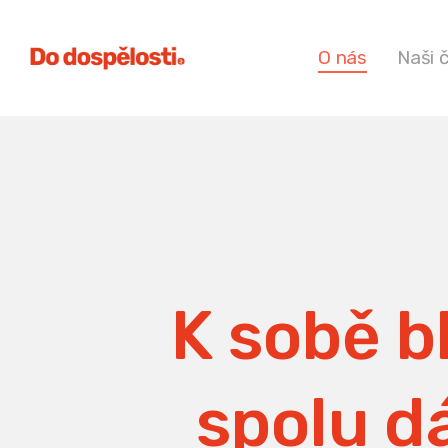
O nás
Naši 
K sobě bl
spolu dá