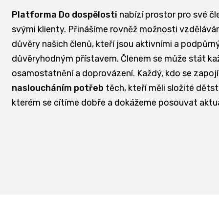
Platforma Do dospělosti
nabízí prostor pro své čl
svými klienty. Přinášíme rovněž možnosti vzdělávání
důvěry našich členů, kteří jsou aktivními a podpůrn
důvěryhodným přístavem. Členem se může stát každá
osamostatnění a doprovázení. Každý, kdo se zapojí
nasloucháním potřeb
těch, kteří měli složité dět
kterém se cítíme dobře a dokážeme posouvat aktu