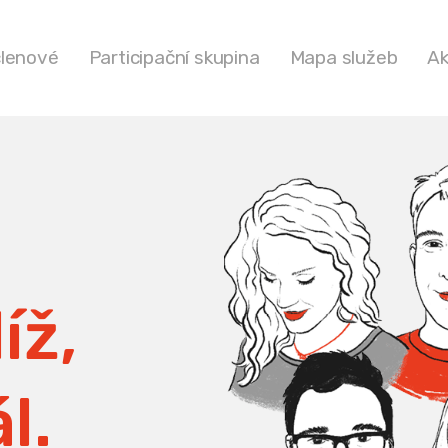
členové
Participační skupina
Mapa služeb
Ak
íž,
l.