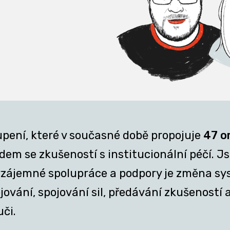
upení, které v současné době propojuje
47 o
em se zkušeností s institucionální péčí. Jsm
z vzájemné spolupráce a podpory je změna sy
ání, spojování sil, předávání zkušeností a 
uči.