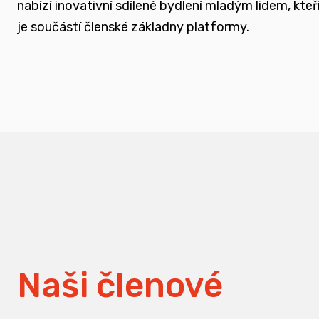
nabízí inovativní sdílené bydlení mladým lidem, k
měnit pohledy na práci s traumatizovanými d
je součástí členské základny platformy.
Naši členové