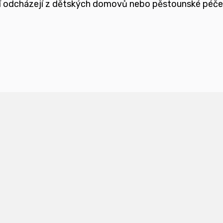
teří odcházejí z dětských domovů nebo pěstounské péč
ětmi