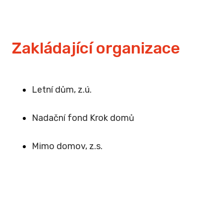
Zakládající organizace
Letní dům, z.ú.
Na
dační fond Krok domů
Mimo domov, z.s
.