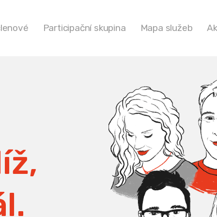
členové
Participační skupina
Mapa služeb
Ak
íž,
l.