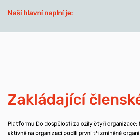
Naší hlavní naplní je:
síťovat aktéry zapojené do přípravy dospívají
spojovat sílu hlasu nevládního sektoru v této o
zapojovat se do advokační činnosti, která souv
nést a podporovat sílu hlasu těch, kteří vyrůst
Zakládající člensk
rozvíjet dialog a vést kontruktivní debaty sp
Platformu Do dospělosti založily čtyři organizace:
podporovat vzdělání a osvětu nejen u svých čl
aktivně na organizaci podílí první tři zmíněné orga