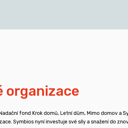
cích a mladých dospělých, kteří vyrůstali v pobytových
blasti
isí i se změnou legislativy a systému jako takového
ali mimo své biologické rodiny
é organizace
ojené se změnou systému péče o ohrožené děti
 Nadační fond Krok domů, Letní dům, Mimo domov a Symb
enů, ale také u odborné veřejnosti
nizace. Symbios nyní investuje své síly a snažení do zn