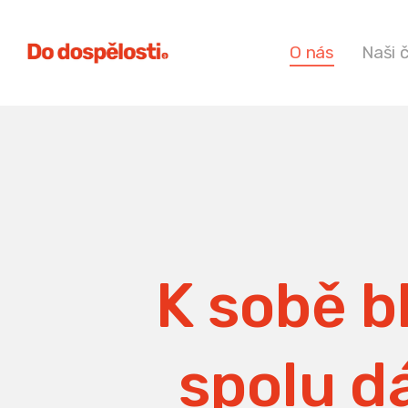
O nás
Naši 
K sobě bl
spolu dá