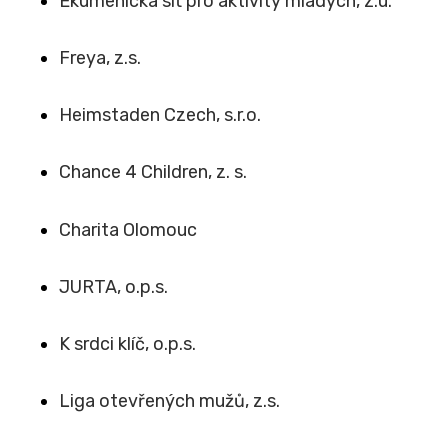
Ekumenická síť pro aktivity mladých, z.ú.
Freya, z.s.
Heimstaden Czech, s.r.o.
Chance 4 Children, z. s.
Charita Olomouc
JURTA, o.p.s.
K srdci klíč, o.p.s.
Liga otevřených mužů, z.s.