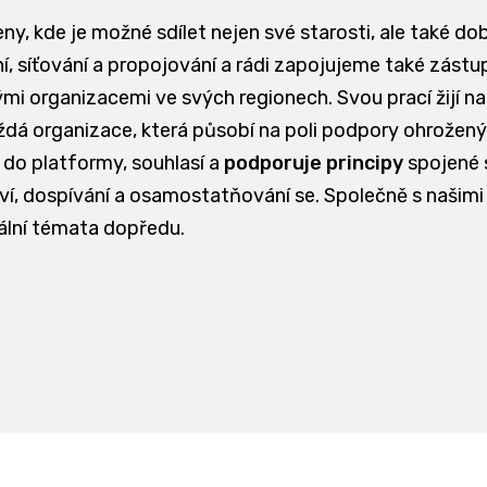
eny, kde je možné sdílet nejen své starosti, ale také do
, síťování a propojování a rádi zapojujeme také zástupc
ými organizacemi ve svých regionech. Svou prací žijí n
 organizace, která působí na poli podpory ohrožených 
 do platformy, souhlasí a
podporuje principy
spojené
ství, dospívání a osamostatňování se. Společně s našimi
ální témata dopředu.