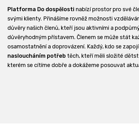
Platforma Do dospělosti
nabízí prostor pro své čl
svými klienty. Přinášíme rovněž možnosti vzdělávání
důvěry našich členů, kteří jsou aktivními a podpůrn
důvěryhodným přístavem. Členem se může stát každá
osamostatnění a doprovázení. Každý, kdo se zapojí
nasloucháním potřeb
těch, kteří měli složité dět
kterém se cítíme dobře a dokážeme posouvat aktu