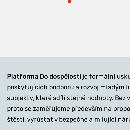
Platforma Do dospělosti
je formální usk
poskytujících podporu a rozvoj mladým lid
subjekty, které sdílí stejné hodnoty. Be
proto se zaměřujeme především na propojov
štěstí, vyrůstat v bezpečné a milující nár