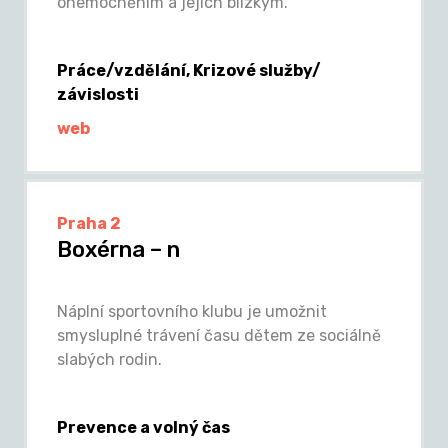
onemocněním a jejich blízkým.
Práce/vzdělání, Krizové služby/
závislosti
web
Praha 2
Boxérna – n
Náplní sportovního klubu je umožnit
smysluplné trávení času dětem ze sociálně
slabých rodin.
Prevence a volný čas