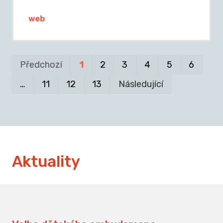
web
Pr
P
Předchozí
1
2
3
4
5
6
…
11
12
13
Následující
Aktuality