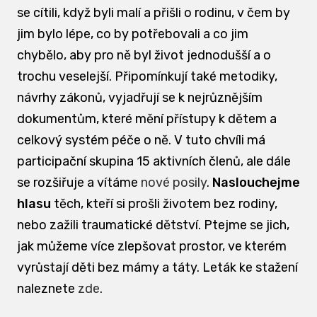
se cítili, když byli malí a přišli o rodinu, v čem by
jim bylo lépe, co by potřebovali a co jim
chybělo, aby pro ně byl život jednodušší a o
trochu veselejší. Připomínkují také metodiky,
návrhy zákonů, vyjadřují se k nejrůznějším
dokumentům, které mění přístupy k dětem a
celkový systém péče o ně. V tuto chvíli má
participační skupina 15 aktivních členů, ale dále
se rozšiřuje a vítáme
nové posily
.
Naslouchejme
hlasu
těch, kteří si prošli životem bez rodiny,
nebo zažili traumatické dětství. Ptejme se jich,
jak můžeme více zlepšovat prostor, ve kterém
vyrůstají děti bez mámy a táty. Leták ke stažení
naleznete
zde
.