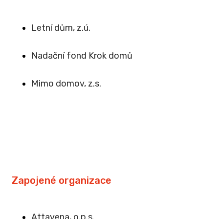
Letní dům, z.ú.
Na
dační fond Krok domů
Mimo domov, z.s
.
Zapojené organizace
Attavena, o.p.s.