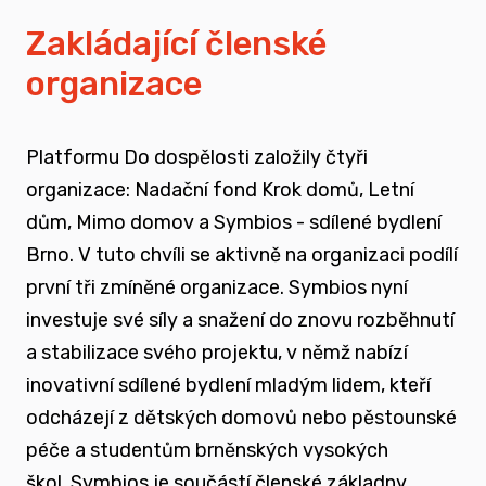
vyrůstali v pobytových zařízeních
Zakládající členské
organizace
spojovat sílu hlasu nevládního sektoru v
této oblasti
Platformu Do dospělosti založily čtyři
zapojovat se do advokační činnosti, která
organizace: Nadační fond Krok domů, Letní
souvisí i se změnou legislativy a systému
dům, Mimo domov a Symbios - sdílené bydlení
jako takového
Brno. V tuto chvíli se aktivně na organizaci podílí
první tři zmíněné organizace. Symbios nyní
nést a podporovat sílu hlasu těch, kteří
investuje své síly a snažení do znovu rozběhnutí
vyrůstali mimo své biologické rodiny
a stabilizace svého projektu, v němž nabízí
inovativní sdílené bydlení mladým lidem, kteří
rozvíjet dialog a vést kontruktivní debaty
odcházejí z dětských domovů nebo pěstounské
spojené se změnou systému péče o
péče a studentům brněnských vysokých
ohrožené děti
škol.
Symbios je součástí členské základny