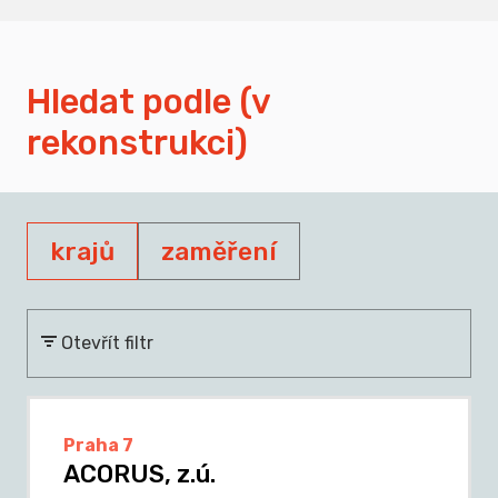
Hledat podle (v
rekonstrukci)
krajů
zaměření
Otevřít filtr
Praha 7
ACORUS, z.ú.