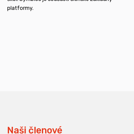
platformy.
podporovat vzdělání a osvětu nejen u
svých členů, ale také u odborné veřejnosti
měnit pohledy na práci s traumatizovanými
dětmi
Naši členové