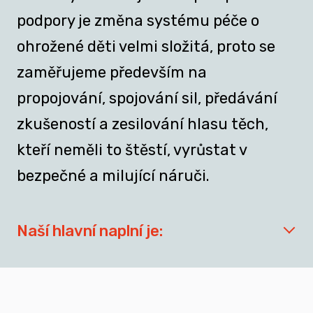
podpory je změna systému péče o
ohrožené děti velmi složitá, proto se
zaměřujeme především na
propojování, spojování sil, předávání
zkušeností a zesilování hlasu těch,
kteří neměli to štěstí, vyrůstat v
bezpečné a milující náruči.
Naší hlavní naplní je:
síťovat aktéry zapojené do přípravy
dospívajících a mladých dospělých, kteří