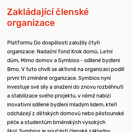
vyrůstali v pobytových zařízeních
Zakládající členské
organizace
spojovat sílu hlasu nevládního sektoru v
této oblasti
Platformu Do dospělosti založily čtyři
zapojovat se do advokační činnosti, která
organizace: Nadační fond Krok domů, Letní
souvisí i se změnou legislativy a systému
dům, Mimo domov a Symbios - sdílené bydlení
jako takového
Brno. V tuto chvíli se aktivně na organizaci podílí
první tři zmíněné organizace. Symbios nyní
nést a podporovat sílu hlasu těch, kteří
investuje své síly a snažení do znovu rozběhnutí
vyrůstali mimo své biologické rodiny
a stabilizace svého projektu, v němž nabízí
inovativní sdílené bydlení mladým lidem, kteří
rozvíjet dialog a vést kontruktivní debaty
odcházejí z dětských domovů nebo pěstounské
spojené se změnou systému péče o
péče a studentům brněnských vysokých
ohrožené děti
škol.
Symbios je součástí členské základny