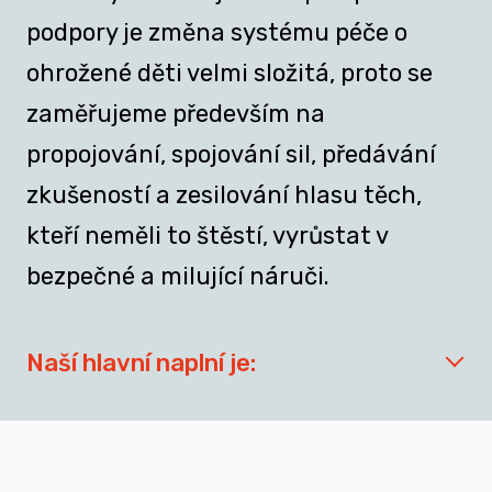
podpory je změna systému péče o
ohrožené děti velmi složitá, proto se
zaměřujeme především na
propojování, spojování sil, předávání
zkušeností a zesilování hlasu těch,
kteří neměli to štěstí, vyrůstat v
bezpečné a milující náruči.
Naší hlavní naplní je:
síťovat aktéry zapojené do přípravy
dospívajících a mladých dospělých, kteří