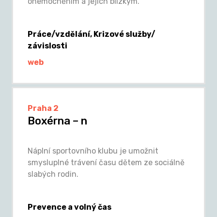
onemocněním a jejich blízkým.
Práce/vzdělání, Krizové služby/
závislosti
web
Praha 2
Boxérna – n
Náplní sportovního klubu je umožnit
smysluplné trávení času dětem ze sociálně
slabých rodin.
Prevence a volný čas