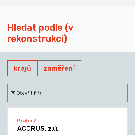
Hledat podle (v
rekonstrukci)
krajů
zaměření
Otevřít filtr
Praha 7
ACORUS, z.ú.