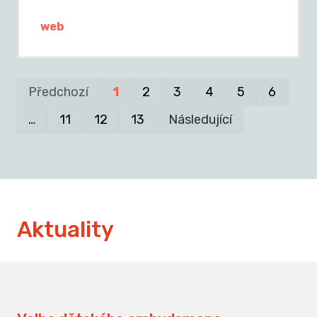
web
Pr
P
Předchozí
1
2
3
4
5
6
…
11
12
13
Následující
Aktuality