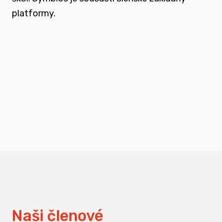
platformy.
podporovat vzdělání a osvětu nejen u
svých členů, ale také u odborné veřejnosti
měnit pohledy na práci s traumatizovanými
dětmi
Naši členové