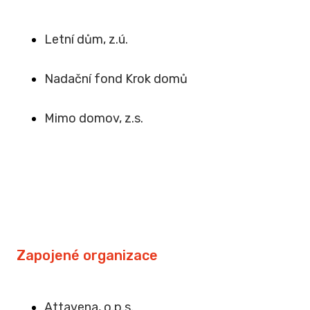
Letní dům, z.ú.
Na
dační fond Krok domů
Mimo domov, z.s
.
Zapojené organizace
Attavena, o.p.s.