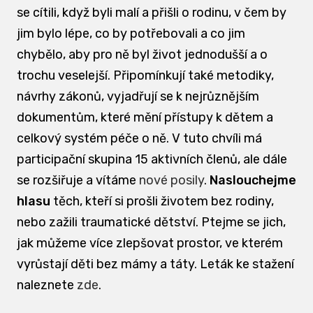
se cítili, když byli malí a přišli o rodinu, v čem by
jim bylo lépe, co by potřebovali a co jim
chybělo, aby pro ně byl život jednodušší a o
trochu veselejší. Připomínkují také metodiky,
návrhy zákonů, vyjadřují se k nejrůznějším
dokumentům, které mění přístupy k dětem a
celkový systém péče o ně. V tuto chvíli má
participační skupina 15 aktivních členů, ale dále
se rozšiřuje a vítáme
nové posily
.
Naslouchejme
hlasu
těch, kteří si prošli životem bez rodiny,
nebo zažili traumatické dětství. Ptejme se jich,
jak můžeme více zlepšovat prostor, ve kterém
vyrůstají děti bez mámy a táty. Leták ke stažení
naleznete
zde
.