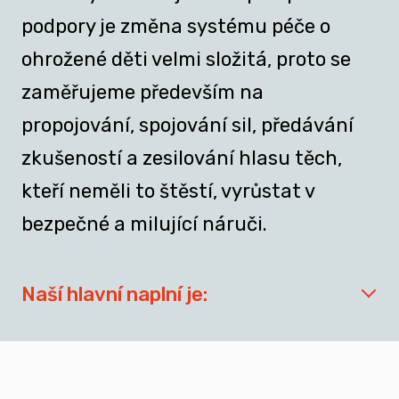
podpory je změna systému péče o
ohrožené děti velmi složitá, proto se
zaměřujeme především na
propojování, spojování sil, předávání
zkušeností a zesilování hlasu těch,
kteří neměli to štěstí, vyrůstat v
bezpečné a milující náruči.
Naší hlavní naplní je:
síťovat aktéry zapojené do přípravy
dospívajících a mladých dospělých, kteří