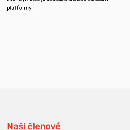
platformy.
podporovat vzdělání a osvětu nejen u
svých členů, ale také u odborné veřejnosti
měnit pohledy na práci s traumatizovanými
dětmi
Naši členové