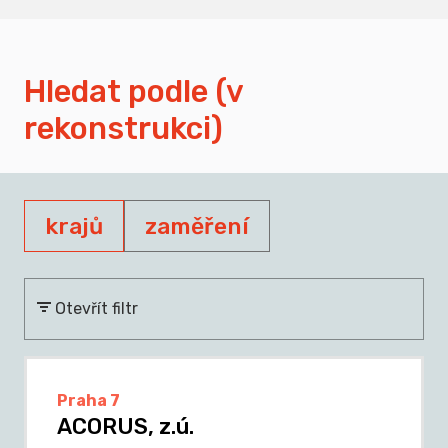
Hledat podle (v
rekonstrukci)
krajů
zaměření
Otevřít filtr
Praha 7
ACORUS, z.ú.