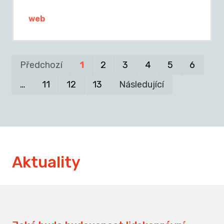
web
Pr
P
Předchozí
1
2
3
4
5
6
…
11
12
13
Následující
Aktuality