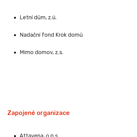
Letní dům, z.ú.
Na
dační fond Krok domů
Mimo domov, z.s
.
Zapojené organizace
Attavena, o.p.s.