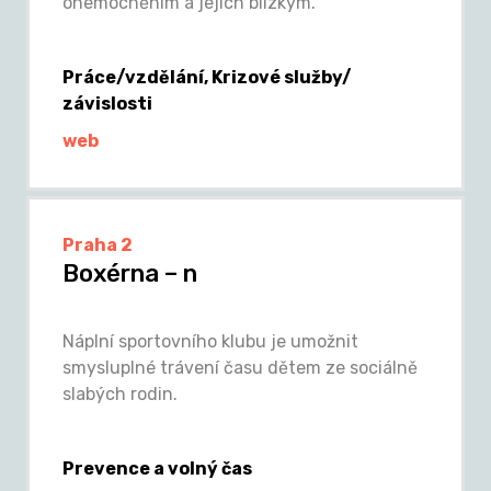
onemocněním a jejich blízkým.
Práce/vzdělání, Krizové služby/
závislosti
web
Praha 2
Boxérna – n
Náplní sportovního klubu je umožnit
smysluplné trávení času dětem ze sociálně
slabých rodin.
Prevence a volný čas