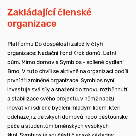
vyrůstali v pobytových zařízeních
Zakládající členské
organizace
spojovat sílu hlasu nevládního sektoru v
této oblasti
Platformu Do dospělosti založily čtyři
zapojovat se do advokační činnosti, která
organizace: Nadační fond Krok domů, Letní
souvisí i se změnou legislativy a systému
dům, Mimo domov a Symbios - sdílené bydlení
jako takového
Brno. V tuto chvíli se aktivně na organizaci podílí
první tři zmíněné organizace. Symbios nyní
nést a podporovat sílu hlasu těch, kteří
investuje své síly a snažení do znovu rozběhnutí
vyrůstali mimo své biologické rodiny
a stabilizace svého projektu, v němž nabízí
inovativní sdílené bydlení mladým lidem, kteří
rozvíjet dialog a vést kontruktivní debaty
odcházejí z dětských domovů nebo pěstounské
spojené se změnou systému péče o
péče a studentům brněnských vysokých
ohrožené děti
škol.
Symbios je součástí členské základny