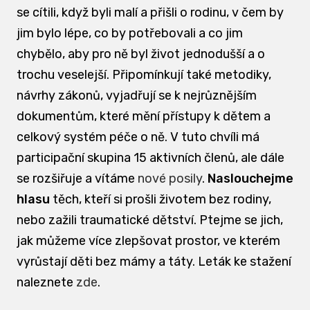
se cítili, když byli malí a přišli o rodinu, v čem by
jim bylo lépe, co by potřebovali a co jim
chybělo, aby pro ně byl život jednodušší a o
trochu veselejší. Připomínkují také metodiky,
návrhy zákonů, vyjadřují se k nejrůznějším
dokumentům, které mění přístupy k dětem a
celkový systém péče o ně. V tuto chvíli má
participační skupina 15 aktivních členů, ale dále
se rozšiřuje a vítáme
nové posily
.
Naslouchejme
hlasu
těch, kteří si prošli životem bez rodiny,
nebo zažili traumatické dětství. Ptejme se jich,
jak můžeme více zlepšovat prostor, ve kterém
vyrůstají děti bez mámy a táty. Leták ke stažení
naleznete
zde
.