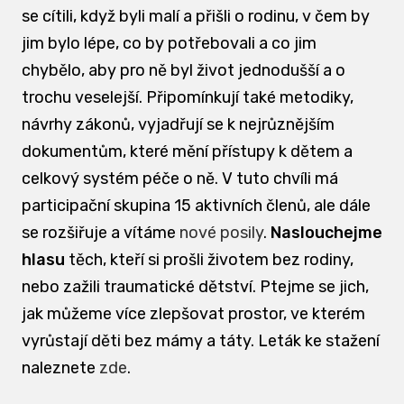
se cítili, když byli malí a přišli o rodinu, v čem by
jim bylo lépe, co by potřebovali a co jim
chybělo, aby pro ně byl život jednodušší a o
trochu veselejší. Připomínkují také metodiky,
návrhy zákonů, vyjadřují se k nejrůznějším
dokumentům, které mění přístupy k dětem a
celkový systém péče o ně. V tuto chvíli má
participační skupina 15 aktivních členů, ale dále
se rozšiřuje a vítáme
nové posily
.
Naslouchejme
hlasu
těch, kteří si prošli životem bez rodiny,
nebo zažili traumatické dětství. Ptejme se jich,
jak můžeme více zlepšovat prostor, ve kterém
vyrůstají děti bez mámy a táty. Leták ke stažení
naleznete
zde
.