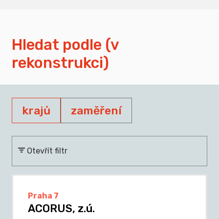
Hledat podle (v
rekonstrukci)
krajů
zaměření
Otevřít filtr
Praha 7
ACORUS, z.ú.