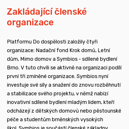
vyrůstali v pobytových zařízeních
Zakládající členské
organizace
spojovat sílu hlasu nevládního sektoru v
této oblasti
Platformu Do dospělosti založily čtyři
zapojovat se do advokační činnosti, která
organizace: Nadační fond Krok domů, Letní
souvisí i se změnou legislativy a systému
dům, Mimo domov a Symbios - sdílené bydlení
jako takového
Brno. V tuto chvíli se aktivně na organizaci podílí
první tři zmíněné organizace. Symbios nyní
nést a podporovat sílu hlasu těch, kteří
investuje své síly a snažení do znovu rozběhnutí
vyrůstali mimo své biologické rodiny
a stabilizace svého projektu, v němž nabízí
inovativní sdílené bydlení mladým lidem, kteří
rozvíjet dialog a vést kontruktivní debaty
odcházejí z dětských domovů nebo pěstounské
spojené se změnou systému péče o
péče a studentům brněnských vysokých
ohrožené děti
škol.
Symbios je součástí členské základny