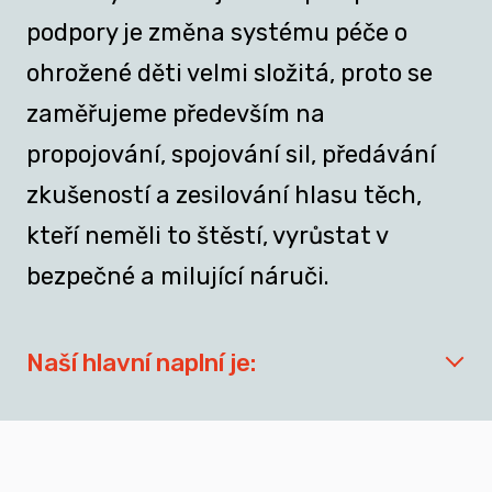
podpory je změna systému péče o
ohrožené děti velmi složitá, proto se
zaměřujeme především na
propojování, spojování sil, předávání
zkušeností a zesilování hlasu těch,
kteří neměli to štěstí, vyrůstat v
bezpečné a milující náruči.
Naší hlavní naplní je:
síťovat aktéry zapojené do přípravy
dospívajících a mladých dospělých, kteří