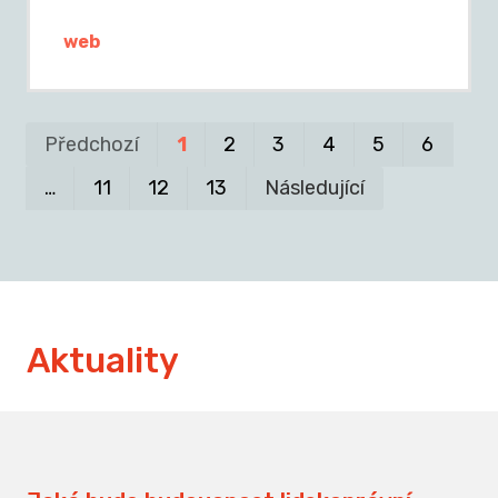
web
Pr
P
Předchozí
1
2
3
4
5
6
…
11
12
13
Následující
Aktuality