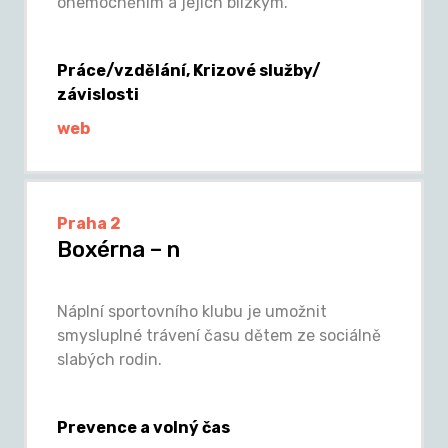
onemocněním a jejich blízkým.
Práce/vzdělání, Krizové služby/
závislosti
web
Praha 2
Boxérna – n
Náplní sportovního klubu je umožnit
smysluplné trávení času dětem ze sociálně
slabých rodin.
Prevence a volný čas