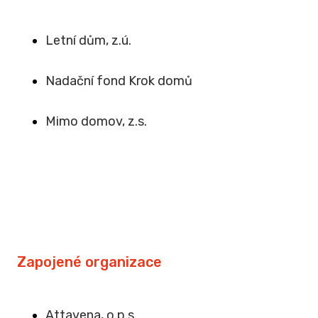
Letní dům, z.ú.
Na
dační fond Krok domů
Mimo domov, z.s
.
Zapojené organizace
Attavena, o.p.s.