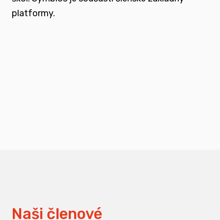
platformy.
podporovat vzdělání a osvětu nejen u
svých členů, ale také u odborné veřejnosti
měnit pohledy na práci s traumatizovanými
dětmi
Naši členové