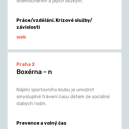
onemocněním a jejich blízkým.
Práce/vzdělání, Krizové služby/
závislosti
web
Praha 2
Boxérna – n
Náplní sportovního klubu je umožnit
smysluplné trávení času dětem ze sociálně
slabých rodin.
Prevence a volný čas