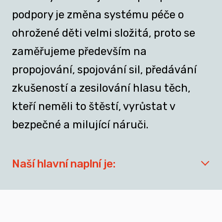
podpory je změna systému péče o
ohrožené děti velmi složitá, proto se
zaměřujeme především na
propojování, spojování sil, předávání
zkušeností a zesilování hlasu těch,
kteří neměli to štěstí, vyrůstat v
bezpečné a milující náruči.
Naší hlavní naplní je:
síťovat aktéry zapojené do přípravy
dospívajících a mladých dospělých, kteří