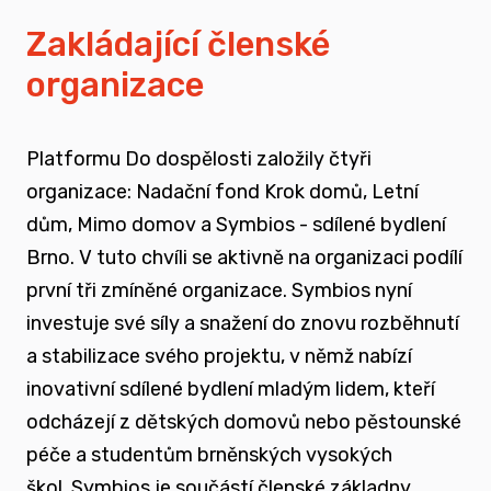
vyrůstali v pobytových zařízeních
Zakládající členské
organizace
spojovat sílu hlasu nevládního sektoru v
této oblasti
Platformu Do dospělosti založily čtyři
zapojovat se do advokační činnosti, která
organizace: Nadační fond Krok domů, Letní
souvisí i se změnou legislativy a systému
dům, Mimo domov a Symbios - sdílené bydlení
jako takového
Brno. V tuto chvíli se aktivně na organizaci podílí
první tři zmíněné organizace. Symbios nyní
nést a podporovat sílu hlasu těch, kteří
investuje své síly a snažení do znovu rozběhnutí
vyrůstali mimo své biologické rodiny
a stabilizace svého projektu, v němž nabízí
inovativní sdílené bydlení mladým lidem, kteří
rozvíjet dialog a vést kontruktivní debaty
odcházejí z dětských domovů nebo pěstounské
spojené se změnou systému péče o
péče a studentům brněnských vysokých
ohrožené děti
škol.
Symbios je součástí členské základny