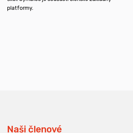
platformy.
podporovat vzdělání a osvětu nejen u
svých členů, ale také u odborné veřejnosti
měnit pohledy na práci s traumatizovanými
dětmi
Naši členové