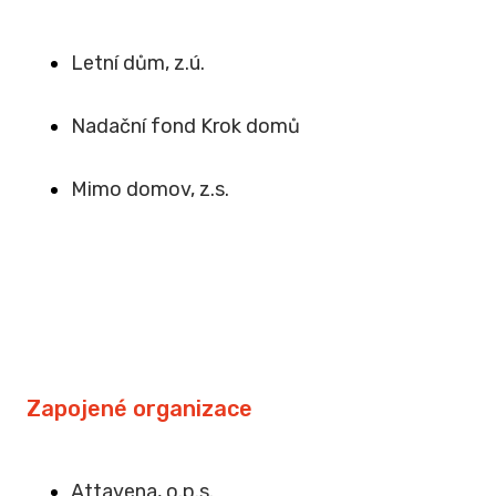
Letní dům, z.ú.
Na
dační fond Krok domů
Mimo domov, z.s
.
Zapojené organizace
Attavena, o.p.s.