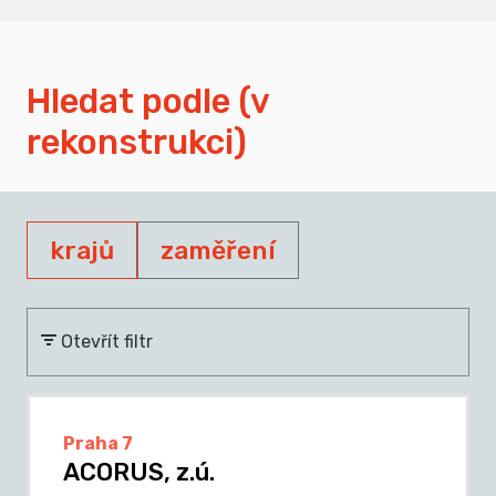
Hledat podle (v
rekonstrukci)
krajů
zaměření
Otevřít filtr
Praha 7
ACORUS, z.ú.