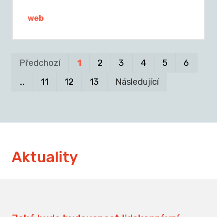
web
Pr
P
Předchozí
1
2
3
4
5
6
…
11
12
13
Následující
Aktuality