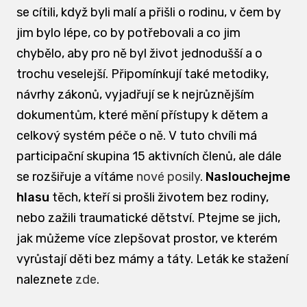
se cítili, když byli malí a přišli o rodinu, v čem by
jim bylo lépe, co by potřebovali a co jim
chybělo, aby pro ně byl život jednodušší a o
trochu veselejší. Připomínkují také metodiky,
návrhy zákonů, vyjadřují se k nejrůznějším
dokumentům, které mění přístupy k dětem a
celkový systém péče o ně. V tuto chvíli má
participační skupina 15 aktivních členů, ale dále
se rozšiřuje a vítáme
nové posily
.
Naslouchejme
hlasu
těch, kteří si prošli životem bez rodiny,
nebo zažili traumatické dětství. Ptejme se jich,
jak můžeme více zlepšovat prostor, ve kterém
vyrůstají děti bez mámy a táty. Leták ke stažení
naleznete
zde
.