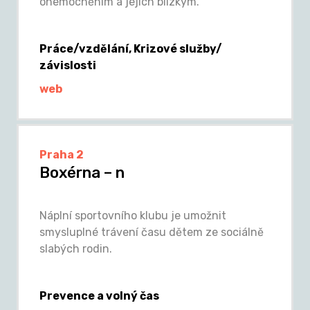
onemocněním a jejich blízkým.
Práce/vzdělání, Krizové služby/
závislosti
web
Praha 2
Boxérna – n
Náplní sportovního klubu je umožnit
smysluplné trávení času dětem ze sociálně
slabých rodin.
Prevence a volný čas