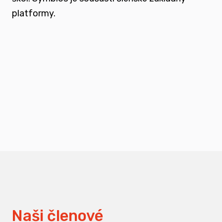
platformy.
podporovat vzdělání a osvětu nejen u
svých členů, ale také u odborné veřejnosti
měnit pohledy na práci s traumatizovanými
dětmi
Naši členové