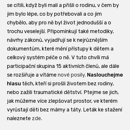
se cítili, když byli malí a přišli o rodinu, v čem by
jim bylo lépe, co by potřebovali a co jim
chybělo, aby pro ně byl život jednodušší a o
trochu veselejší. Připomínkují také metodiky,
návrhy zákonů, vyjadřují se k nejrůznějším
dokumentům, které mění přístupy k dětem a
celkový systém péče o ně. V tuto chvíli má
participační skupina 15 aktivních členů, ale dále
se rozšiřuje a vítáme
nové posily
.
Naslouchejme
hlasu
těch, kteří si prošli životem bez rodiny,
nebo zažili traumatické dětství. Ptejme se jich,
jak můžeme více zlepšovat prostor, ve kterém
vyrůstají děti bez mámy a táty. Leták ke stažení
naleznete
zde
.