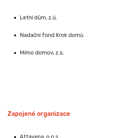
Letní dům, z.ú.
Na
dační fond Krok domů
Mimo domov, z.s
.
Zapojené organizace
Attavena, o.p.s.