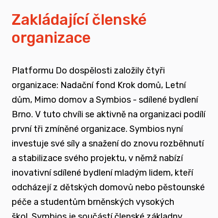
vyrůstali v pobytových zařízeních
Zakládající členské
organizace
spojovat sílu hlasu nevládního sektoru v
této oblasti
Platformu Do dospělosti založily čtyři
zapojovat se do advokační činnosti, která
organizace: Nadační fond Krok domů, Letní
souvisí i se změnou legislativy a systému
dům, Mimo domov a Symbios - sdílené bydlení
jako takového
Brno. V tuto chvíli se aktivně na organizaci podílí
první tři zmíněné organizace. Symbios nyní
nést a podporovat sílu hlasu těch, kteří
investuje své síly a snažení do znovu rozběhnutí
vyrůstali mimo své biologické rodiny
a stabilizace svého projektu, v němž nabízí
inovativní sdílené bydlení mladým lidem, kteří
rozvíjet dialog a vést kontruktivní debaty
odcházejí z dětských domovů nebo pěstounské
spojené se změnou systému péče o
péče a studentům brněnských vysokých
ohrožené děti
škol.
Symbios je součástí členské základny