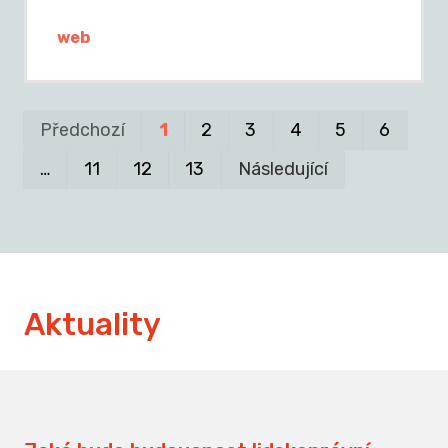
web
Pr
P
Předchozí
1
2
3
4
5
6
…
11
12
13
Následující
Aktuality