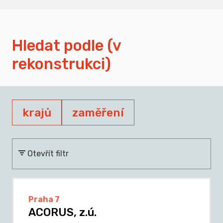
Hledat podle (v
rekonstrukci)
krajů
zaměření
Otevřít filtr
Praha 7
ACORUS, z.ú.