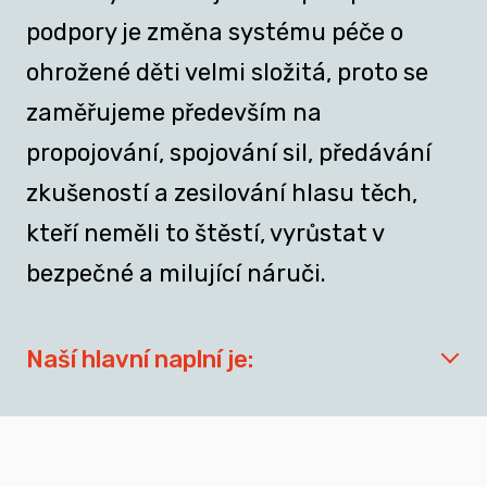
podpory je změna systému péče o
ohrožené děti velmi složitá, proto se
zaměřujeme především na
propojování, spojování sil, předávání
zkušeností a zesilování hlasu těch,
kteří neměli to štěstí, vyrůstat v
bezpečné a milující náruči.
Naší hlavní naplní je:
síťovat aktéry zapojené do přípravy
dospívajících a mladých dospělých, kteří