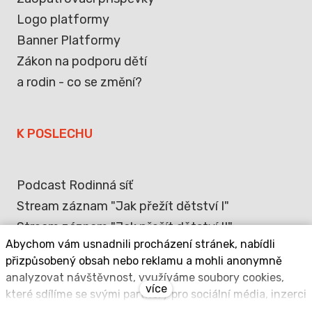
Logo platformy
Banner Platformy
Zákon na podporu dětí
a rodin - co se změní?
K POSLECHU
Podcast Rodinná síť
Stream záznam "Jak přežít dětství I"
Stream záznam "Jak přežít dětství II"
Abychom vám usnadnili procházení stránek, nabídli
přizpůsobený obsah nebo reklamu a mohli anonymně
analyzovat návštěvnost, využíváme soubory cookies,
více
které sdílíme se svými partnery pro sociální média, inzerci
a analýzu. Jejich nastavení upravíte odkazem "Nastavení