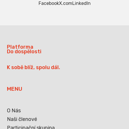
Facebook
X.com
LinkedIn
Platforma
Do dospělosti
K sobě blíž, spolu dál.
MENU
O Nás
Naši členové
Participační skupina