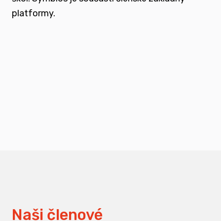
platformy.
podporovat vzdělání a osvětu nejen u
svých členů, ale také u odborné veřejnosti
měnit pohledy na práci s traumatizovanými
dětmi
Naši členové