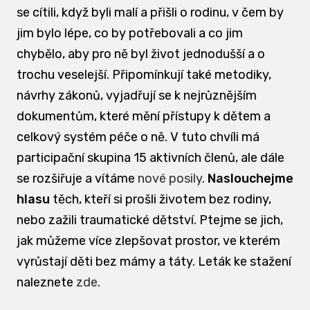
se cítili, když byli malí a přišli o rodinu, v čem by
jim bylo lépe, co by potřebovali a co jim
chybělo, aby pro ně byl život jednodušší a o
trochu veselejší. Připomínkují také metodiky,
návrhy zákonů, vyjadřují se k nejrůznějším
dokumentům, které mění přístupy k dětem a
celkový systém péče o ně. V tuto chvíli má
participační skupina 15 aktivních členů, ale dále
se rozšiřuje a vítáme
nové posily
.
Naslouchejme
hlasu
těch, kteří si prošli životem bez rodiny,
nebo zažili traumatické dětství. Ptejme se jich,
jak můžeme více zlepšovat prostor, ve kterém
vyrůstají děti bez mámy a táty. Leták ke stažení
naleznete
zde
.