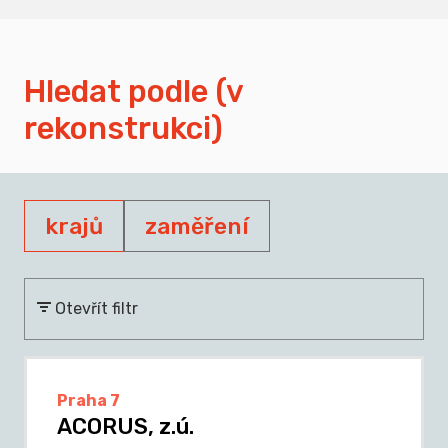
Hledat podle (v
rekonstrukci)
krajů
zaměření
Otevřít filtr
Praha 7
ACORUS, z.ú.