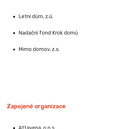
Letní dům, z.ú.
Na
dační fond Krok domů
Mimo domov, z.s
.
Zapojené organizace
Attavena, o.p.s.