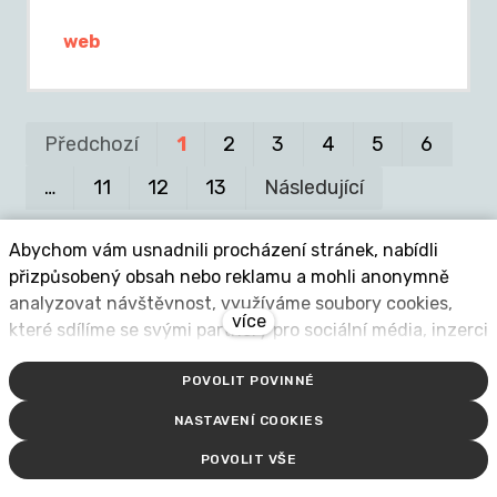
web
Pr
P
Předchozí
1
2
3
4
5
6
…
11
12
13
Následující
Abychom vám usnadnili procházení stránek, nabídli
přizpůsobený obsah nebo reklamu a mohli anonymně
analyzovat návštěvnost, využíváme soubory cookies,
více
které sdílíme se svými partnery pro sociální média, inzerci
Aktuality
a analýzu. Jejich nastavení upravíte odkazem "Nastavení
POVOLIT POVINNÉ
cookies" a kdykoliv jej můžete změnit v patičce webu.
Podrobnější informace najdete v našich Zásadách
NASTAVENÍ COOKIES
ochrany osobních údajů a používání souborů cookies.
POVOLIT VŠE
Souhlasíte s používáním cookies?