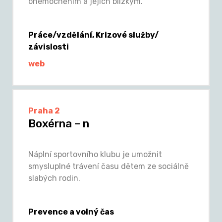
onemocněním a jejich blízkým.
Práce/vzdělání, Krizové služby/
závislosti
web
Praha 2
Boxérna – n
Náplní sportovního klubu je umožnit
smysluplné trávení času dětem ze sociálně
slabých rodin.
Prevence a volný čas