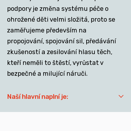
podpory je změna systému péče o
ohrožené děti velmi složitá, proto se
zaměřujeme především na
propojování, spojování sil, předávání
zkušeností a zesilování hlasu těch,
kteří neměli to štěstí, vyrůstat v
bezpečné a milující náruči.
Naší hlavní naplní je:
síťovat aktéry zapojené do přípravy
dospívajících a mladých dospělých, kteří