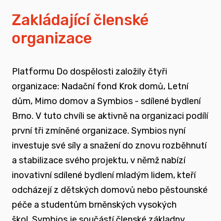
vyrůstali v pobytových zařízeních
Zakládající členské
organizace
spojovat sílu hlasu nevládního sektoru v
této oblasti
Platformu Do dospělosti založily čtyři
zapojovat se do advokační činnosti, která
organizace: Nadační fond Krok domů, Letní
souvisí i se změnou legislativy a systému
dům, Mimo domov a Symbios - sdílené bydlení
jako takového
Brno. V tuto chvíli se aktivně na organizaci podílí
první tři zmíněné organizace. Symbios nyní
nést a podporovat sílu hlasu těch, kteří
investuje své síly a snažení do znovu rozběhnutí
vyrůstali mimo své biologické rodiny
a stabilizace svého projektu, v němž nabízí
inovativní sdílené bydlení mladým lidem, kteří
rozvíjet dialog a vést kontruktivní debaty
odcházejí z dětských domovů nebo pěstounské
spojené se změnou systému péče o
péče a studentům brněnských vysokých
ohrožené děti
škol.
Symbios je součástí členské základny