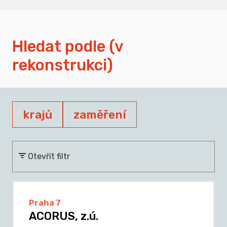
Hledat podle (v
rekonstrukci)
krajů
zaměření
Otevřít filtr
Praha 7
ACORUS, z.ú.