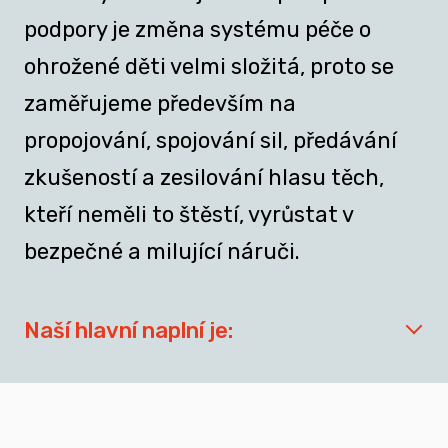
podpory je změna systému péče o
ohrožené děti velmi složitá, proto se
zaměřujeme především na
propojování, spojování sil, předávání
zkušeností a zesilování hlasu těch,
kteří neměli to štěstí, vyrůstat v
bezpečné a milující náruči.
Naší hlavní naplní je:
síťovat aktéry zapojené do přípravy
dospívajících a mladých dospělých, kteří