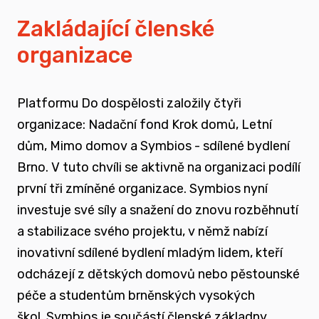
vyrůstali v pobytových zařízeních
Zakládající členské
organizace
spojovat sílu hlasu nevládního sektoru v
této oblasti
Platformu Do dospělosti založily čtyři
zapojovat se do advokační činnosti, která
organizace: Nadační fond Krok domů, Letní
souvisí i se změnou legislativy a systému
dům, Mimo domov a Symbios - sdílené bydlení
jako takového
Brno. V tuto chvíli se aktivně na organizaci podílí
první tři zmíněné organizace. Symbios nyní
nést a podporovat sílu hlasu těch, kteří
investuje své síly a snažení do znovu rozběhnutí
vyrůstali mimo své biologické rodiny
a stabilizace svého projektu, v němž nabízí
inovativní sdílené bydlení mladým lidem, kteří
rozvíjet dialog a vést kontruktivní debaty
odcházejí z dětských domovů nebo pěstounské
spojené se změnou systému péče o
péče a studentům brněnských vysokých
ohrožené děti
škol.
Symbios je součástí členské základny