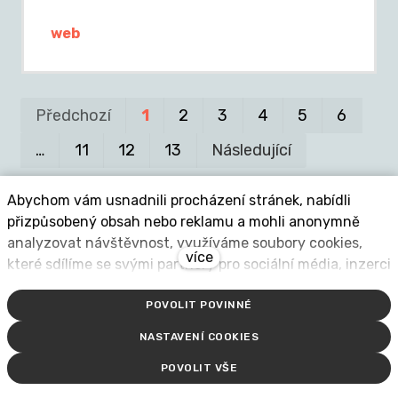
web
Pr
P
Předchozí
1
2
3
4
5
6
…
11
12
13
Následující
Abychom vám usnadnili procházení stránek, nabídli
přizpůsobený obsah nebo reklamu a mohli anonymně
analyzovat návštěvnost, využíváme soubory cookies,
více
které sdílíme se svými partnery pro sociální média, inzerci
Aktuality
a analýzu. Jejich nastavení upravíte odkazem "Nastavení
POVOLIT POVINNÉ
cookies" a kdykoliv jej můžete změnit v patičce webu.
Podrobnější informace najdete v našich Zásadách
NASTAVENÍ COOKIES
ochrany osobních údajů a používání souborů cookies.
POVOLIT VŠE
Souhlasíte s používáním cookies?