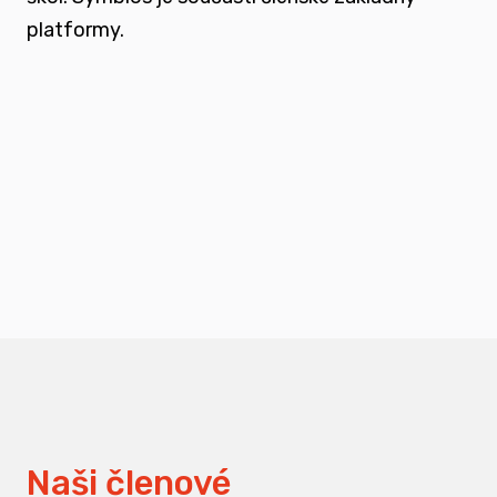
platformy.
podporovat vzdělání a osvětu nejen u
svých členů, ale také u odborné veřejnosti
měnit pohledy na práci s traumatizovanými
dětmi
Naši členové