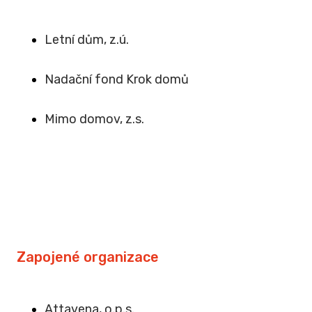
Letní dům, z.ú.
Na
dační fond Krok domů
Mimo domov, z.s
.
Zapojené organizace
Attavena, o.p.s.