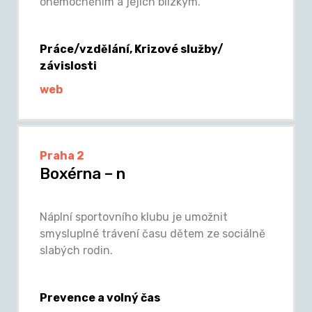
onemocněním a jejich blízkým.
Práce/vzdělání, Krizové služby/
závislosti
web
Praha 2
Boxérna – n
Náplní sportovního klubu je umožnit
smysluplné trávení času dětem ze sociálně
slabých rodin.
Prevence a volný čas