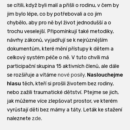
se cítili, když byli malí a přišli o rodinu, v čem by
jim bylo lépe, co by potřebovali a co jim
chybělo, aby pro ně byl život jednodušší a o
trochu veselejší. Připomínkují také metodiky,
návrhy zákonů, vyjadřují se k nejrůznějším
dokumentům, které mění přístupy k dětem a
celkový systém péče o ně. V tuto chvíli má
participační skupina 15 aktivních členů, ale dále
se rozšiřuje a vítáme
nové posily
.
Naslouchejme
hlasu
těch, kteří si prošli životem bez rodiny,
nebo zažili traumatické dětství. Ptejme se jich,
jak můžeme více zlepšovat prostor, ve kterém
vyrůstají děti bez mámy a táty. Leták ke stažení
naleznete
zde
.