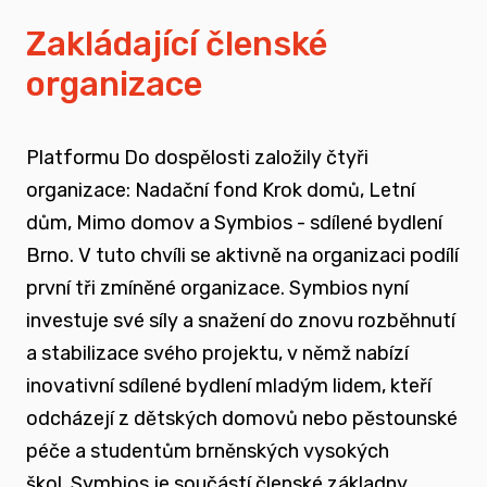
vyrůstali v pobytových zařízeních
Zakládající členské
organizace
spojovat sílu hlasu nevládního sektoru v
této oblasti
Platformu Do dospělosti založily čtyři
zapojovat se do advokační činnosti, která
organizace: Nadační fond Krok domů, Letní
souvisí i se změnou legislativy a systému
dům, Mimo domov a Symbios - sdílené bydlení
jako takového
Brno. V tuto chvíli se aktivně na organizaci podílí
první tři zmíněné organizace. Symbios nyní
nést a podporovat sílu hlasu těch, kteří
investuje své síly a snažení do znovu rozběhnutí
vyrůstali mimo své biologické rodiny
a stabilizace svého projektu, v němž nabízí
inovativní sdílené bydlení mladým lidem, kteří
rozvíjet dialog a vést kontruktivní debaty
odcházejí z dětských domovů nebo pěstounské
spojené se změnou systému péče o
péče a studentům brněnských vysokých
ohrožené děti
škol.
Symbios je součástí členské základny