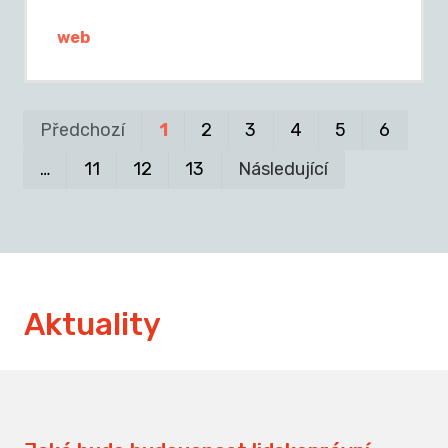
web
Pr
P
Předchozí
1
2
3
4
5
6
…
11
12
13
Následující
Aktuality