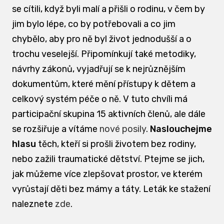
se cítili, když byli malí a přišli o rodinu, v čem by
jim bylo lépe, co by potřebovali a co jim
chybělo, aby pro ně byl život jednodušší a o
trochu veselejší. Připomínkují také metodiky,
návrhy zákonů, vyjadřují se k nejrůznějším
dokumentům, které mění přístupy k dětem a
celkový systém péče o ně. V tuto chvíli má
participační skupina 15 aktivních členů, ale dále
se rozšiřuje a vítáme
nové posily
.
Naslouchejme
hlasu
těch, kteří si prošli životem bez rodiny,
nebo zažili traumatické dětství. Ptejme se jich,
jak můžeme více zlepšovat prostor, ve kterém
vyrůstají děti bez mámy a táty. Leták ke stažení
naleznete
zde
.