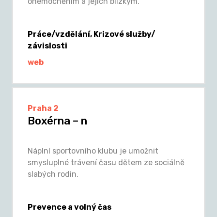
onemocněním a jejich blízkým.
Práce/vzdělání, Krizové služby/
závislosti
web
Praha 2
Boxérna – n
Náplní sportovního klubu je umožnit
smysluplné trávení času dětem ze sociálně
slabých rodin.
Prevence a volný čas