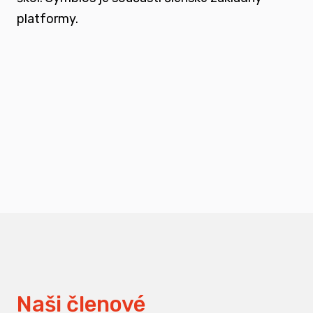
platformy.
podporovat vzdělání a osvětu nejen u
svých členů, ale také u odborné veřejnosti
měnit pohledy na práci s traumatizovanými
dětmi
Naši členové