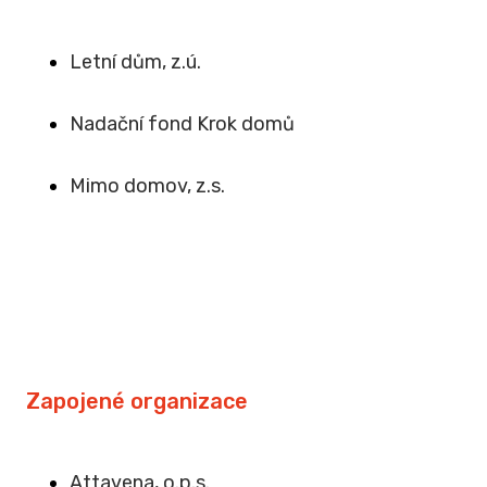
Letní dům, z.ú.
Na
dační fond Krok domů
Mimo domov, z.s
.
Zapojené organizace
Attavena, o.p.s.