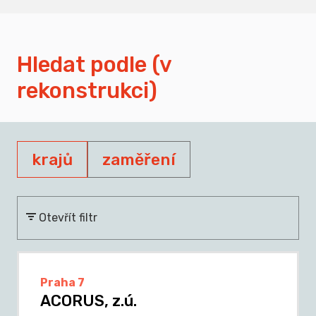
Hledat podle (v
rekonstrukci)
krajů
zaměření
Otevřít filtr
Praha 7
ACORUS, z.ú.