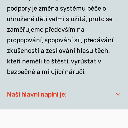
podpory je změna systému péče o
ohrožené děti velmi složitá, proto se
zaměřujeme především na
propojování, spojování sil, předávání
zkušeností a zesilování hlasu těch,
kteří neměli to štěstí, vyrůstat v
bezpečné a milující náruči.
Naší hlavní naplní je:
síťovat aktéry zapojené do přípravy
dospívajících a mladých dospělých, kteří