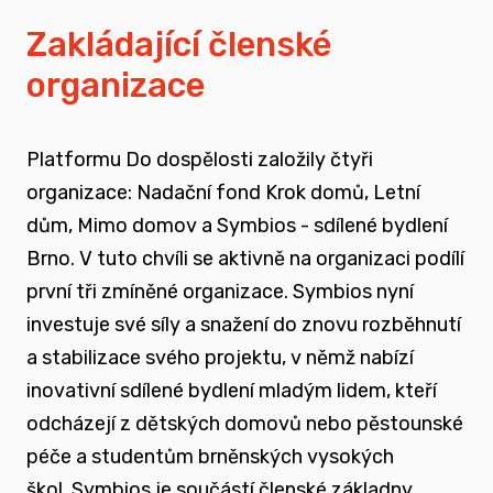
vyrůstali v pobytových zařízeních
Zakládající členské
organizace
spojovat sílu hlasu nevládního sektoru v
této oblasti
Platformu Do dospělosti založily čtyři
zapojovat se do advokační činnosti, která
organizace: Nadační fond Krok domů, Letní
souvisí i se změnou legislativy a systému
dům, Mimo domov a Symbios - sdílené bydlení
jako takového
Brno. V tuto chvíli se aktivně na organizaci podílí
první tři zmíněné organizace. Symbios nyní
nést a podporovat sílu hlasu těch, kteří
investuje své síly a snažení do znovu rozběhnutí
vyrůstali mimo své biologické rodiny
a stabilizace svého projektu, v němž nabízí
inovativní sdílené bydlení mladým lidem, kteří
rozvíjet dialog a vést kontruktivní debaty
odcházejí z dětských domovů nebo pěstounské
spojené se změnou systému péče o
péče a studentům brněnských vysokých
ohrožené děti
škol.
Symbios je součástí členské základny