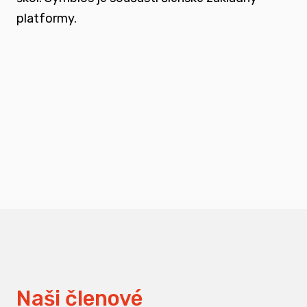
platformy.
podporovat vzdělání a osvětu nejen u
svých členů, ale také u odborné veřejnosti
měnit pohledy na práci s traumatizovanými
dětmi
Naši členové