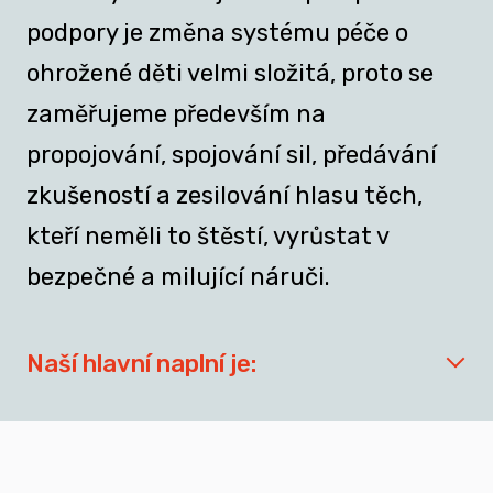
podpory je změna systému péče o
ohrožené děti velmi složitá, proto se
zaměřujeme především na
propojování, spojování sil, předávání
zkušeností a zesilování hlasu těch,
kteří neměli to štěstí, vyrůstat v
bezpečné a milující náruči.
Naší hlavní naplní je:
síťovat aktéry zapojené do přípravy
dospívajících a mladých dospělých, kteří