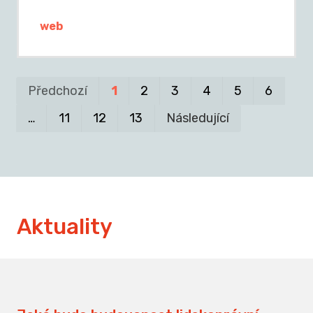
web
Pr
P
Předchozí
1
2
3
4
5
6
…
11
12
13
Následující
Aktuality