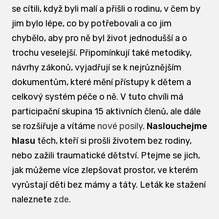
se cítili, když byli malí a přišli o rodinu, v čem by
jim bylo lépe, co by potřebovali a co jim
chybělo, aby pro ně byl život jednodušší a o
trochu veselejší. Připomínkují také metodiky,
návrhy zákonů, vyjadřují se k nejrůznějším
dokumentům, které mění přístupy k dětem a
celkový systém péče o ně. V tuto chvíli má
participační skupina 15 aktivních členů, ale dále
se rozšiřuje a vítáme
nové posily
.
Naslouchejme
hlasu
těch, kteří si prošli životem bez rodiny,
nebo zažili traumatické dětství. Ptejme se jich,
jak můžeme více zlepšovat prostor, ve kterém
vyrůstají děti bez mámy a táty. Leták ke stažení
naleznete
zde
.