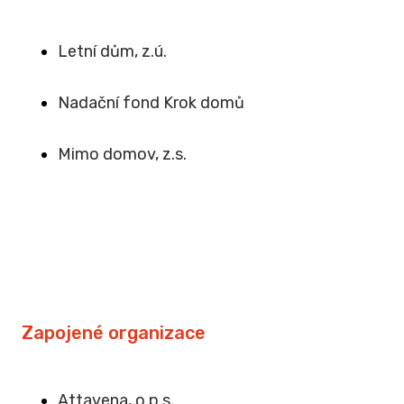
Letní dům, z.ú.
Na
dační fond Krok domů
Mimo domov, z.s
.
Zapojené organizace
Attavena, o.p.s.