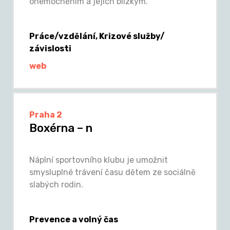
onemocněním a jejich blízkým.
Práce/vzdělání, Krizové služby/
závislosti
web
Praha 2
Boxérna – n
Náplní sportovního klubu je umožnit
smysluplné trávení času dětem ze sociálně
slabých rodin.
Prevence a volný čas