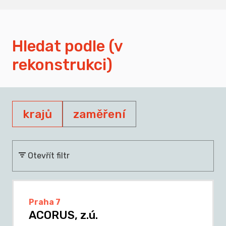
Hledat podle (v
rekonstrukci)
krajů
zaměření
Otevřít filtr
Praha 7
ACORUS, z.ú.