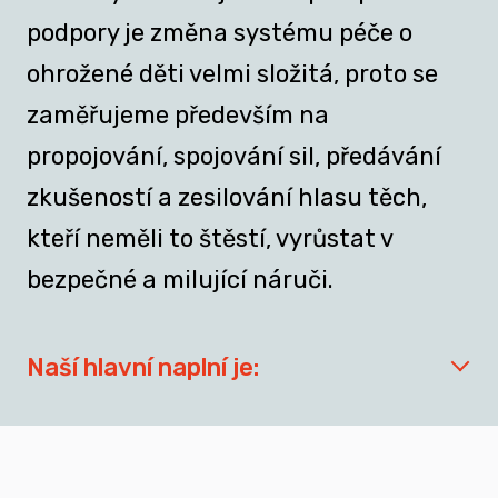
podpory je změna systému péče o
ohrožené děti velmi složitá, proto se
zaměřujeme především na
propojování, spojování sil, předávání
zkušeností a zesilování hlasu těch,
kteří neměli to štěstí, vyrůstat v
bezpečné a milující náruči.
Naší hlavní naplní je:
síťovat aktéry zapojené do přípravy
dospívajících a mladých dospělých, kteří