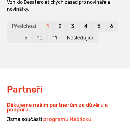
Vzniklo Desatero etických zásad pro novináře a
novinářky.
Pr
P
Předchozí
1
2
3
4
5
6
…
9
10
11
Následující
Partneři
Děkujeme našim partnerům za důvěru a
podporu.
Jsme součástí
programu Nablízku
.