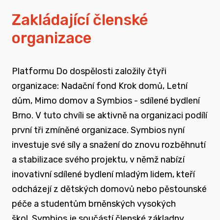
vyrůstali v pobytových zařízeních
Zakládající členské
organizace
spojovat sílu hlasu nevládního sektoru v
této oblasti
Platformu Do dospělosti založily čtyři
zapojovat se do advokační činnosti, která
organizace: Nadační fond Krok domů, Letní
souvisí i se změnou legislativy a systému
dům, Mimo domov a Symbios - sdílené bydlení
jako takového
Brno. V tuto chvíli se aktivně na organizaci podílí
první tři zmíněné organizace. Symbios nyní
nést a podporovat sílu hlasu těch, kteří
investuje své síly a snažení do znovu rozběhnutí
vyrůstali mimo své biologické rodiny
a stabilizace svého projektu, v němž nabízí
inovativní sdílené bydlení mladým lidem, kteří
rozvíjet dialog a vést kontruktivní debaty
odcházejí z dětských domovů nebo pěstounské
spojené se změnou systému péče o
péče a studentům brněnských vysokých
ohrožené děti
škol.
Symbios je součástí členské základny