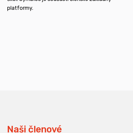
platformy.
podporovat vzdělání a osvětu nejen u
svých členů, ale také u odborné veřejnosti
měnit pohledy na práci s traumatizovanými
dětmi
Naši členové