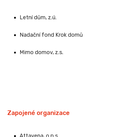
Letní dům, z.ú.
Na
dační fond Krok domů
Mimo domov, z.s
.
Zapojené organizace
Attavena, o.p.s.