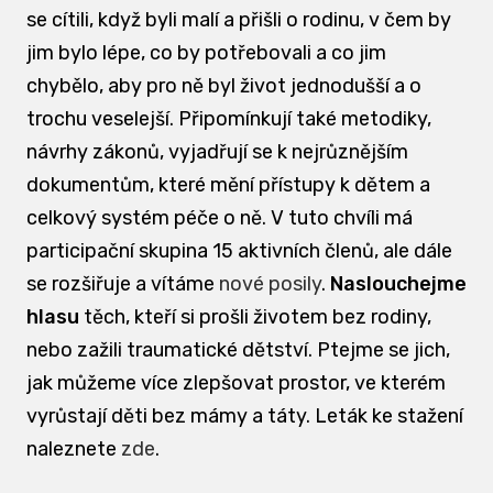
se cítili, když byli malí a přišli o rodinu, v čem by
jim bylo lépe, co by potřebovali a co jim
chybělo, aby pro ně byl život jednodušší a o
trochu veselejší. Připomínkují také metodiky,
návrhy zákonů, vyjadřují se k nejrůznějším
dokumentům, které mění přístupy k dětem a
celkový systém péče o ně. V tuto chvíli má
participační skupina 15 aktivních členů, ale dále
se rozšiřuje a vítáme
nové posily
.
Naslouchejme
hlasu
těch, kteří si prošli životem bez rodiny,
nebo zažili traumatické dětství. Ptejme se jich,
jak můžeme více zlepšovat prostor, ve kterém
vyrůstají děti bez mámy a táty. Leták ke stažení
naleznete
zde
.