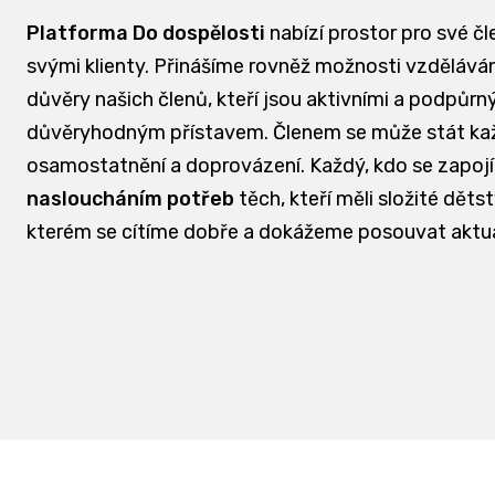
Platforma Do dospělosti
nabízí prostor pro své čl
svými klienty. Přinášíme rovněž možnosti vzdělávání
důvěry našich členů, kteří jsou aktivními a podpůrn
důvěryhodným přístavem. Členem se může stát každá
osamostatnění a doprovázení. Každý, kdo se zapojí
nasloucháním potřeb
těch, kteří měli složité dět
kterém se cítíme dobře a dokážeme posouvat aktu