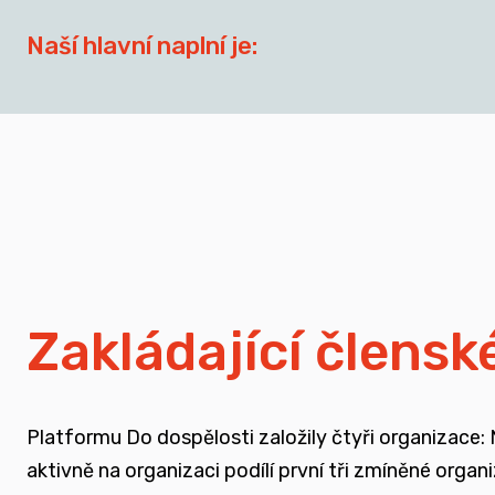
Naší hlavní naplní je:
síťovat aktéry zapojené do přípravy dospívají
spojovat sílu hlasu nevládního sektoru v této o
zapojovat se do advokační činnosti, která souv
nést a podporovat sílu hlasu těch, kteří vyrůst
Zakládající člensk
rozvíjet dialog a vést kontruktivní debaty sp
Platformu Do dospělosti založily čtyři organizace:
podporovat vzdělání a osvětu nejen u svých čl
aktivně na organizaci podílí první tři zmíněné orga