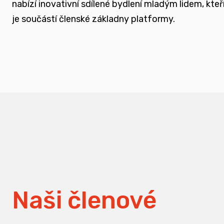
nabízí inovativní sdílené bydlení mladým lidem, k
měnit pohledy na práci s traumatizovanými d
je součástí členské základny platformy.
Naši členové