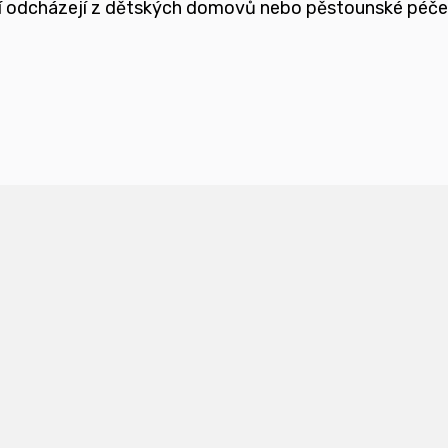
teří odcházejí z dětských domovů nebo pěstounské péč
ětmi