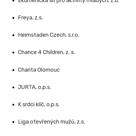
Ekumenická síť pro aktivity mladých, z.ú.
Freya, z.s.
Heimstaden Czech, s.r.o.
Chance 4 Children, z. s.
Charita Olomouc
JURTA, o.p.s.
K srdci klíč, o.p.s.
Liga otevřených mužů, z.s.