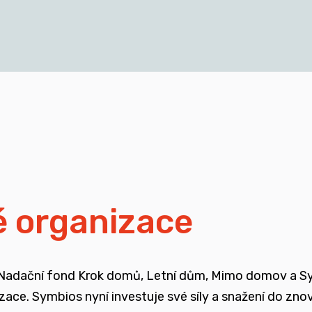
cích a mladých dospělých, kteří vyrůstali v pobytových
blasti
isí i se změnou legislativy a systému jako takového
ali mimo své biologické rodiny
é organizace
ojené se změnou systému péče o ohrožené děti
 Nadační fond Krok domů, Letní dům, Mimo domov a Symb
enů, ale také u odborné veřejnosti
nizace. Symbios nyní investuje své síly a snažení do zn