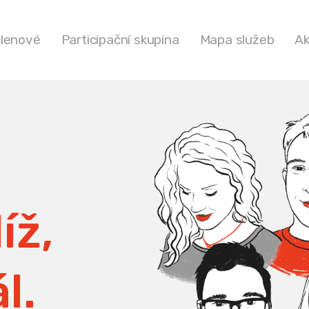
členové
Participační skupina
Mapa služeb
Ak
íž,
l.