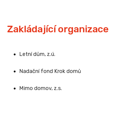
Zakládající organizace
Letní dům, z.ú.
Na
dační fond Krok domů
Mimo domov, z.s
.