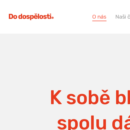
O nás
Naši 
K sobě bl
spolu dá