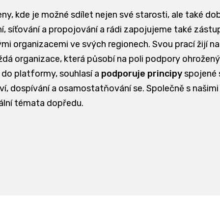
eny, kde je možné sdílet nejen své starosti, ale také do
, síťování a propojování a rádi zapojujeme také zástupc
ými organizacemi ve svých regionech. Svou prací žijí n
 organizace, která působí na poli podpory ohrožených 
 do platformy, souhlasí a
podporuje principy
spojené
ství, dospívání a osamostatňování se. Společně s našimi
ální témata dopředu.