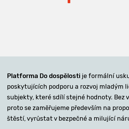
Platforma Do dospělosti
je formální usk
poskytujících podporu a rozvoj mladým lid
subjekty, které sdílí stejné hodnoty. Be
proto se zaměřujeme především na propojov
štěstí, vyrůstat v bezpečné a milující nár