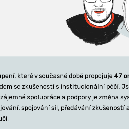
upení, které v současné době propojuje
47 o
em se zkušeností s institucionální péčí. Jsm
z vzájemné spolupráce a podpory je změna sy
ání, spojování sil, předávání zkušeností a 
uči.