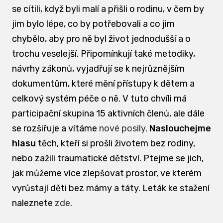
se cítili, když byli malí a přišli o rodinu, v čem by
jim bylo lépe, co by potřebovali a co jim
chybělo, aby pro ně byl život jednodušší a o
trochu veselejší. Připomínkují také metodiky,
návrhy zákonů, vyjadřují se k nejrůznějším
dokumentům, které mění přístupy k dětem a
celkový systém péče o ně. V tuto chvíli má
participační skupina 15 aktivních členů, ale dále
se rozšiřuje a vítáme
nové posily
.
Naslouchejme
hlasu
těch, kteří si prošli životem bez rodiny,
nebo zažili traumatické dětství. Ptejme se jich,
jak můžeme více zlepšovat prostor, ve kterém
vyrůstají děti bez mámy a táty. Leták ke stažení
naleznete
zde
.