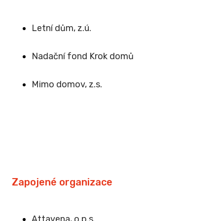
Letní dům, z.ú.
Na
dační fond Krok domů
Mimo domov, z.s
.
Zapojené organizace
Attavena, o.p.s.