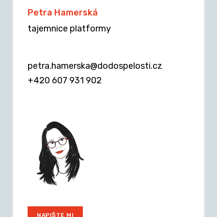
Petra Hamerská
tajemnice platformy
petra.hamerska@dodospelosti.cz
+420 607 931 902
NAPIŠTE MI