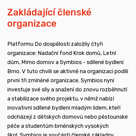
vyrůstali v pobytových zařízeních
Zakládající členské
organizace
spojovat sílu hlasu nevládního sektoru v
této oblasti
Platformu Do dospělosti založily čtyři
zapojovat se do advokační činnosti, která
organizace: Nadační fond Krok domů, Letní
souvisí i se změnou legislativy a systému
dům, Mimo domov a Symbios - sdílené bydlení
jako takového
Brno. V tuto chvíli se aktivně na organizaci podílí
první tři zmíněné organizace. Symbios nyní
nést a podporovat sílu hlasu těch, kteří
investuje své síly a snažení do znovu rozběhnutí
vyrůstali mimo své biologické rodiny
a stabilizace svého projektu, v němž nabízí
inovativní sdílené bydlení mladým lidem, kteří
rozvíjet dialog a vést kontruktivní debaty
odcházejí z dětských domovů nebo pěstounské
spojené se změnou systému péče o
péče a studentům brněnských vysokých
ohrožené děti
škol.
Symbios je součástí členské základny