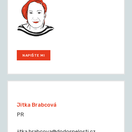
NAPIŠTE MI
Jitka Brabcová
PR
jitka.brabcova@dodospelosti.cz