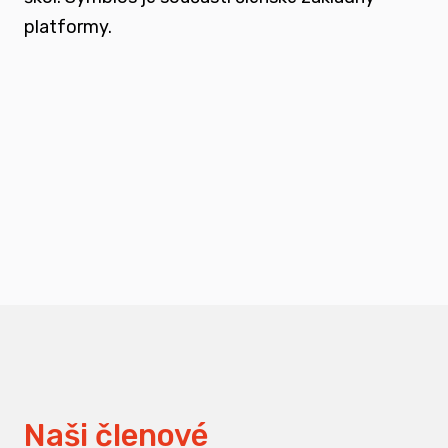
platformy.
podporovat vzdělání a osvětu nejen u
svých členů, ale také u odborné veřejnosti
měnit pohledy na práci s traumatizovanými
dětmi
Naši členové