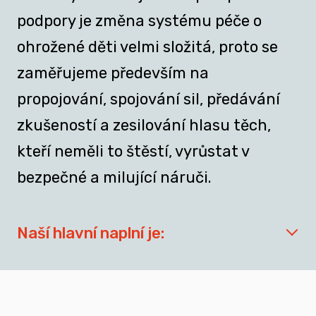
podpory je změna systému péče o
ohrožené děti velmi složitá, proto se
zaměřujeme především na
propojování, spojování sil, předávání
zkušeností a zesilování hlasu těch,
kteří neměli to štěstí, vyrůstat v
bezpečné a milující náruči.
Naší hlavní naplní je:
síťovat aktéry zapojené do přípravy
dospívajících a mladých dospělých, kteří