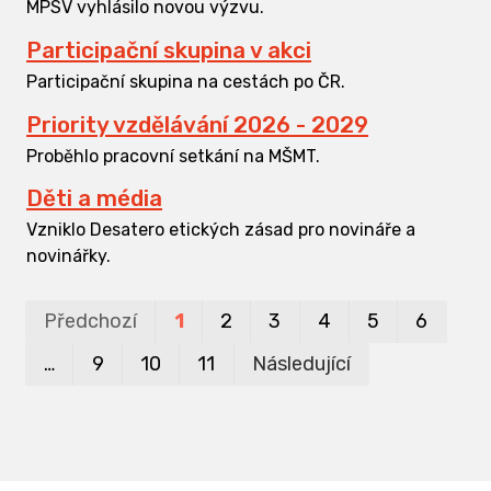
MPSV vyhlásilo novou výzvu.
Participační skupina v akci
Participační skupina na cestách po ČR.
Priority vzdělávání 2026 - 2029
Proběhlo pracovní setkání na MŠMT.
Děti a média
Vzniklo Desatero etických zásad pro novináře a
novinářky.
Pr
P
Předchozí
1
2
3
4
5
6
…
9
10
11
Následující