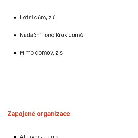
Letní dům, z.ú.
Na
dační fond Krok domů
Mimo domov, z.s
.
Zapojené organizace
Attavena, o.p.s.