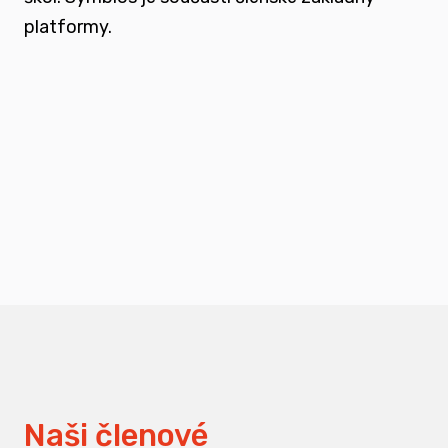
platformy.
podporovat vzdělání a osvětu nejen u
svých členů, ale také u odborné veřejnosti
měnit pohledy na práci s traumatizovanými
dětmi
Naši členové