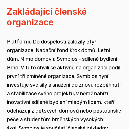
vyrůstali v pobytových zařízeních
Zakládající členské
organizace
spojovat sílu hlasu nevládního sektoru v
této oblasti
Platformu Do dospělosti založily čtyři
zapojovat se do advokační činnosti, která
organizace: Nadační fond Krok domů, Letní
souvisí i se změnou legislativy a systému
dům, Mimo domov a Symbios - sdílené bydlení
jako takového
Brno. V tuto chvíli se aktivně na organizaci podílí
první tři zmíněné organizace. Symbios nyní
nést a podporovat sílu hlasu těch, kteří
investuje své síly a snažení do znovu rozběhnutí
vyrůstali mimo své biologické rodiny
a stabilizace svého projektu, v němž nabízí
inovativní sdílené bydlení mladým lidem, kteří
rozvíjet dialog a vést kontruktivní debaty
odcházejí z dětských domovů nebo pěstounské
spojené se změnou systému péče o
péče a studentům brněnských vysokých
ohrožené děti
škol.
Symbios je součástí členské základny