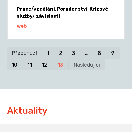
Práce/vzdělání, Poradenství, Krizové
služby/ závislosti
web
Pr
P
Předchozí
1
2
3
…
8
9
10
11
12
13
Následující
Aktuality