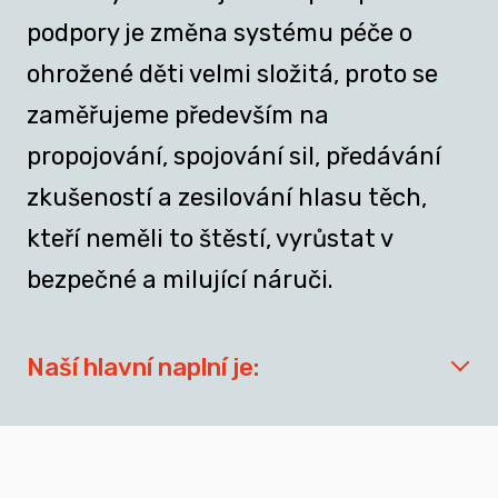
podpory je změna systému péče o
ohrožené děti velmi složitá, proto se
zaměřujeme především na
propojování, spojování sil, předávání
zkušeností a zesilování hlasu těch,
kteří neměli to štěstí, vyrůstat v
bezpečné a milující náruči.
Naší hlavní naplní je:
síťovat aktéry zapojené do přípravy
dospívajících a mladých dospělých, kteří