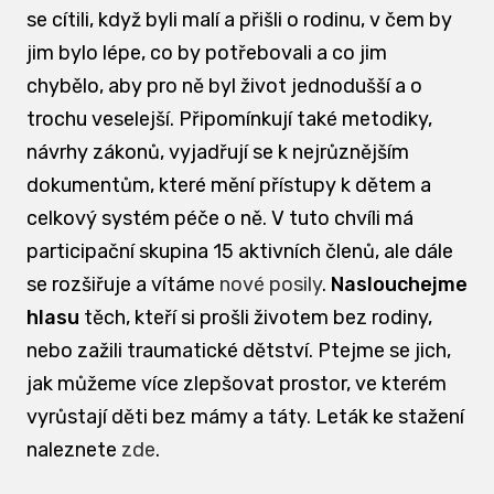
se cítili, když byli malí a přišli o rodinu, v čem by
jim bylo lépe, co by potřebovali a co jim
chybělo, aby pro ně byl život jednodušší a o
trochu veselejší. Připomínkují také metodiky,
návrhy zákonů, vyjadřují se k nejrůznějším
dokumentům, které mění přístupy k dětem a
celkový systém péče o ně. V tuto chvíli má
participační skupina 15 aktivních členů, ale dále
se rozšiřuje a vítáme
nové posily
.
Naslouchejme
hlasu
těch, kteří si prošli životem bez rodiny,
nebo zažili traumatické dětství. Ptejme se jich,
jak můžeme více zlepšovat prostor, ve kterém
vyrůstají děti bez mámy a táty. Leták ke stažení
naleznete
zde
.