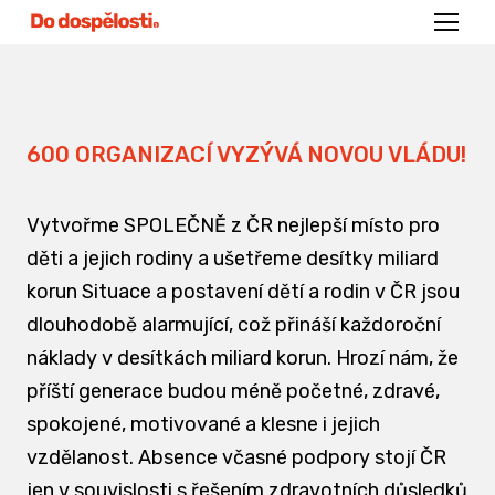
Menu
600 ORGANIZACÍ VYZÝVÁ NOVOU VLÁDU!
Vytvořme SPOLEČNĚ z ČR nejlepší místo pro
děti a jejich rodiny a ušetřeme desítky miliard
korun Situace a postavení dětí a rodin v ČR jsou
dlouhodobě alarmující, což přináší každoroční
náklady v desítkách miliard korun. Hrozí nám, že
příští generace budou méně početné, zdravé,
spokojené, motivované a klesne i jejich
vzdělanost. Absence včasné podpory stojí ČR
jen v souvislosti s řešením zdravotních důsledků