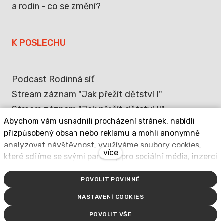
a rodin - co se změní?
K POSLECHU
Podcast Rodinná síť
Stream záznam "Jak přežít dětství I"
Stream záznam "Jak přežít dětství II"
Abychom vám usnadnili procházení stránek, nabídli
přizpůsobený obsah nebo reklamu a mohli anonymně
analyzovat návštěvnost, využíváme soubory cookies,
více
které sdílíme se svými partnery pro sociální média, inzerci
a analýzu. Jejich nastavení upravíte odkazem "Nastavení
POVOLIT POVINNÉ
cookies" a kdykoliv jej můžete změnit v patičce webu.
2024 Do dospělosti
Podrobnější informace najdete v našich Zásadách
NASTAVENÍ COOKIES
ochrany osobních údajů a používání souborů cookies.
design & web by
forejt.net
/ běží na
solidpixels.
POVOLIT VŠE
Souhlasíte s používáním cookies?