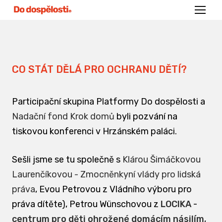
Menu
CO STÁT DĚLÁ PRO OCHRANU DĚTÍ?
Participační skupina Platformy Do dospělosti a
Nadační fond Krok domů
byli pozvání na
tiskovou konferenci v Hrzánském paláci.
Sešli jsme se tu společně s
Klárou Šimáčkovou
Laurenčíkovou - Zmocněnkyní vlády pro lidská
práva
, Evou Petrovou z Vládního výboru pro
práva dítěte), Petrou Wünschovou z
LOCIKA -
centrum pro děti ohrožené domácím násilím
,