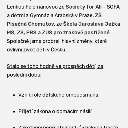
Lenkou Felcmanovou ze
Society for All
– SOFA
a dětmi z Gymnázia Arabská v Praze,
ZŠ
Písečná Chomutov
, ze
Škola Jaroslava Ježka
MŠ, ZŠ, PRŠ a ZUŠ pro zrakově postižené
.
Společně jsme probrali hlavní změny, které
ovlivní život dětí v Česku.
Stalo se toho hodně ve prospěch dětí, za
poslední dobu:
Vznik role dětského ombudsmana.
Přijetí zákona o domácím násilí.
Zakotvení nepřijatelnosti fyzických trestů