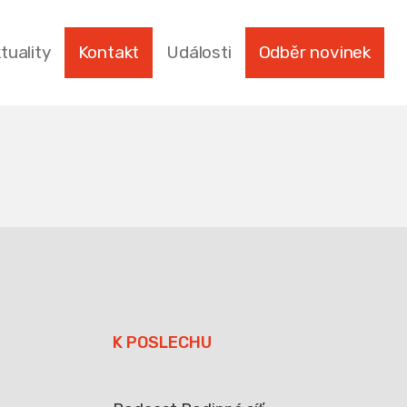
tuality
Kontakt
Události
Odběr novinek
K POSLECHU