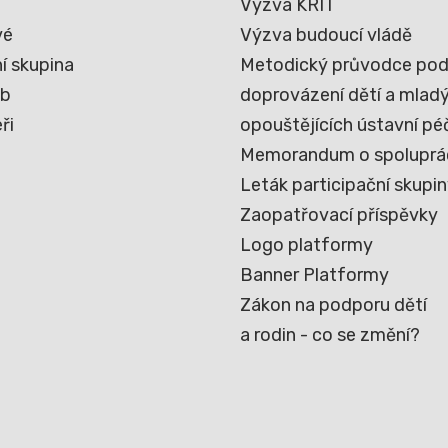
Výzva KRIT
vé
Výzva budoucí vládě
í skupina
Metodický průvodce pod
eb
doprovázení dětí a mladýc
ři
opouštějících ústavní pé
Memorandum o spoluprá
Leták participační skupi
Zaopatřovací příspěvky
Logo platformy
Banner Platformy
Zákon na podporu dětí
a rodin - co se změní?