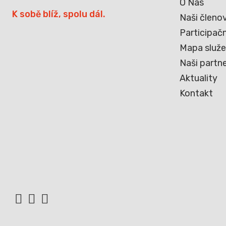
O Nás
K sobě blíž, spolu dál.
Naši členo
Participačn
Mapa služ
Naši partne
Aktuality
Kontakt