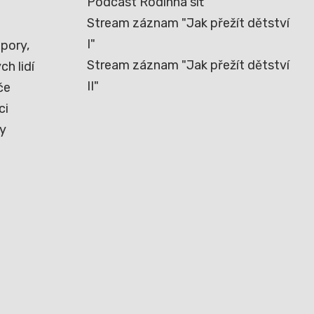
Podcast Rodinná síť
Stream záznam "Jak přežít dětství
I"
pory,
Stream záznam "Jak přežít dětství
h lidí
II"
če
ci
ny