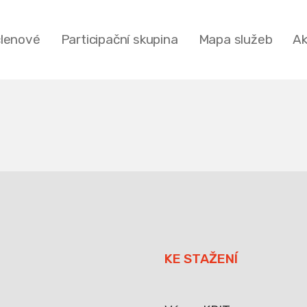
členové
Participační skupina
Mapa služeb
Ak
KE STAŽENÍ