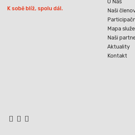
O Nás
K sobě blíž, spolu dál.
Naši členo
Participačn
Mapa služ
Naši partne
Aktuality
Kontakt