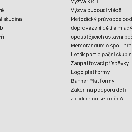
Výzva KRIT
vé
Výzva budoucí vládě
í skupina
Metodický průvodce pod
eb
doprovázení dětí a mladýc
ři
opouštějících ústavní pé
Memorandum o spoluprá
Leták participační skupi
Zaopatřovací příspěvky
Logo platformy
Banner Platformy
Zákon na podporu dětí
a rodin - co se změní?