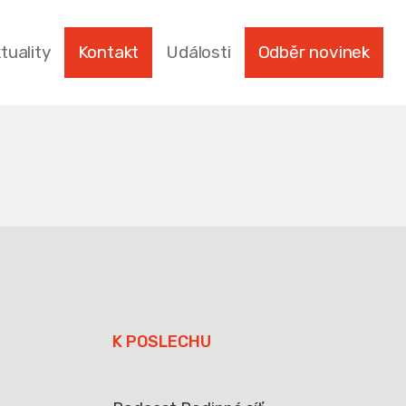
tuality
Kontakt
Události
Odběr novinek
K POSLECHU