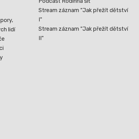
Podcast Rodinná síť
Stream záznam "Jak přežít dětství
I"
pory,
Stream záznam "Jak přežít dětství
h lidí
II"
če
ci
ny