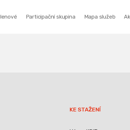
členové
Participační skupina
Mapa služeb
Ak
KE STAŽENÍ