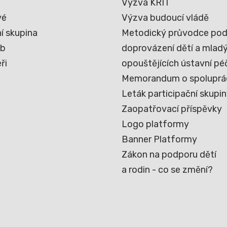
Výzva KRIT
vé
Výzva budoucí vládě
í skupina
Metodický průvodce pod
eb
doprovázení dětí a mladýc
ři
opouštějících ústavní pé
Memorandum o spoluprá
Leták participační skupi
Zaopatřovací příspěvky
Logo platformy
Banner Platformy
Zákon na podporu dětí
a rodin - co se změní?