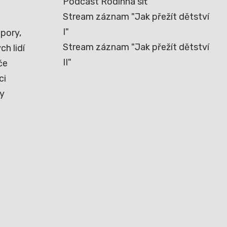
Podcast Rodinná síť
Stream záznam "Jak přežít dětství
I"
pory,
Stream záznam "Jak přežít dětství
h lidí
II"
če
ci
ny