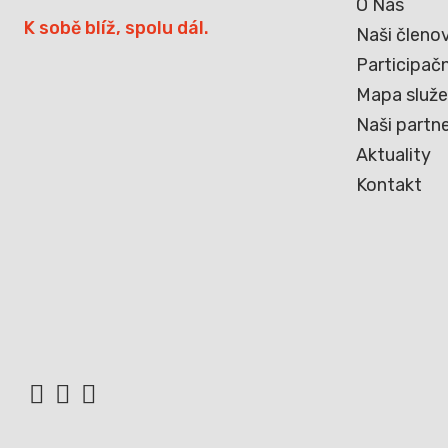
O Nás
K sobě blíž, spolu dál.
Naši členo
Participačn
Mapa služ
Naši partne
Aktuality
Kontakt