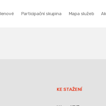
členové
Participační skupina
Mapa služeb
Ak
KE STAŽENÍ