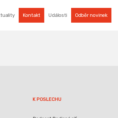
tuality
Kontakt
Události
Odběr novinek
K POSLECHU