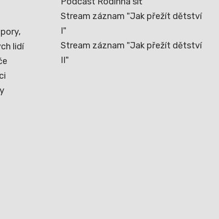
Podcast Rodinná síť
Stream záznam "Jak přežít dětství
I"
pory,
Stream záznam "Jak přežít dětství
h lidí
II"
če
ci
ny