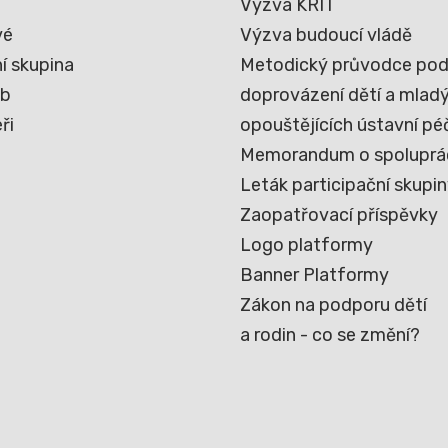
Výzva KRIT
vé
Výzva budoucí vládě
í skupina
Metodický průvodce pod
eb
doprovázení dětí a mladýc
ři
opouštějících ústavní pé
Memorandum o spoluprá
Leták participační skupi
Zaopatřovací příspěvky
Logo platformy
Banner Platformy
Zákon na podporu dětí
a rodin - co se změní?