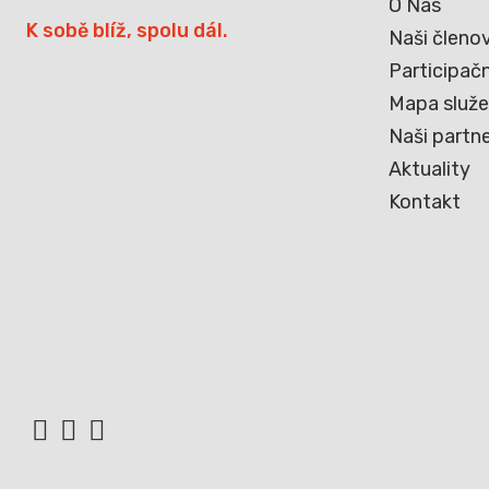
O Nás
K sobě blíž, spolu dál.
Naši členo
Participačn
Mapa služ
Naši partne
Aktuality
Kontakt