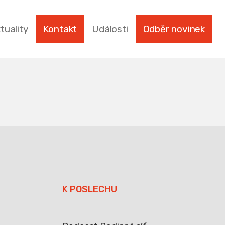
tuality
Kontakt
Události
Odběr novinek
K POSLECHU