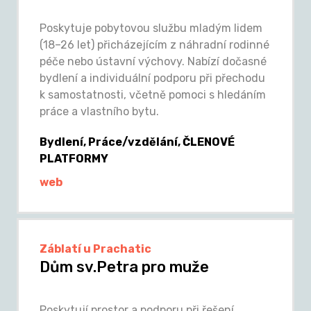
Poskytuje pobytovou službu mladým lidem
(18–26 let) přicházejícím z náhradní rodinné
péče nebo ústavní výchovy. Nabízí dočasné
bydlení a individuální podporu při přechodu
k samostatnosti, včetně pomoci s hledáním
práce a vlastního bytu.
Bydlení, Práce/vzdělání, ČLENOVÉ
PLATFORMY
web
Záblatí u Prachatic
Dům sv.Petra pro muže
Poskytují prostor a podporu při řešení