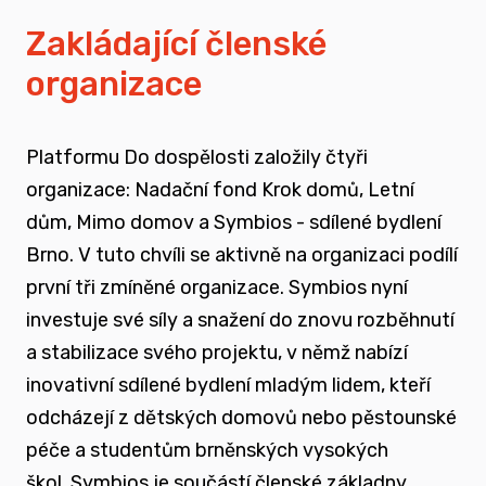
vyrůstali v pobytových zařízeních
Zakládající členské
organizace
spojovat sílu hlasu nevládního sektoru v
této oblasti
Platformu Do dospělosti založily čtyři
zapojovat se do advokační činnosti, která
organizace: Nadační fond Krok domů, Letní
souvisí i se změnou legislativy a systému
dům, Mimo domov a Symbios - sdílené bydlení
jako takového
Brno. V tuto chvíli se aktivně na organizaci podílí
první tři zmíněné organizace. Symbios nyní
nést a podporovat sílu hlasu těch, kteří
investuje své síly a snažení do znovu rozběhnutí
vyrůstali mimo své biologické rodiny
a stabilizace svého projektu, v němž nabízí
inovativní sdílené bydlení mladým lidem, kteří
rozvíjet dialog a vést kontruktivní debaty
odcházejí z dětských domovů nebo pěstounské
spojené se změnou systému péče o
péče a studentům brněnských vysokých
ohrožené děti
škol.
Symbios je součástí členské základny