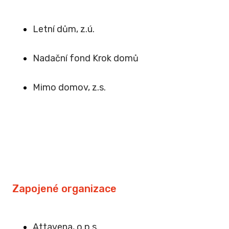
Letní dům, z.ú.
Na
dační fond Krok domů
Mimo domov, z.s
.
Zapojené organizace
Attavena, o.p.s.