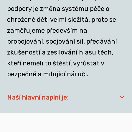
podpory je změna systému péče o
ohrožené děti velmi složitá, proto se
zaměřujeme především na
propojování, spojování sil, předávání
zkušeností a zesilování hlasu těch,
kteří neměli to štěstí, vyrůstat v
bezpečné a milující náruči.
Naší hlavní naplní je:
síťovat aktéry zapojené do přípravy
dospívajících a mladých dospělých, kteří