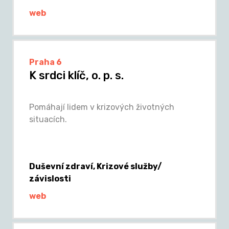
web
Praha 6
K srdci klíč, o. p. s.
Pomáhají lidem v krizových životných
situacích.
Duševní zdraví, Krizové služby/
závislosti
web