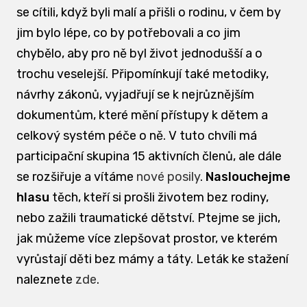
se cítili, když byli malí a přišli o rodinu, v čem by
jim bylo lépe, co by potřebovali a co jim
chybělo, aby pro ně byl život jednodušší a o
trochu veselejší. Připomínkují také metodiky,
návrhy zákonů, vyjadřují se k nejrůznějším
dokumentům, které mění přístupy k dětem a
celkový systém péče o ně. V tuto chvíli má
participační skupina 15 aktivních členů, ale dále
se rozšiřuje a vítáme
nové posily
.
Naslouchejme
hlasu
těch, kteří si prošli životem bez rodiny,
nebo zažili traumatické dětství. Ptejme se jich,
jak můžeme více zlepšovat prostor, ve kterém
vyrůstají děti bez mámy a táty. Leták ke stažení
naleznete
zde
.