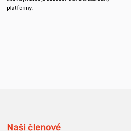
platformy.
podporovat vzdělání a osvětu nejen u
svých členů, ale také u odborné veřejnosti
měnit pohledy na práci s traumatizovanými
dětmi
Naši členové